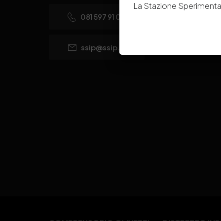
La Stazione Sperimental
081 597 91 00
ssip@ssip.it