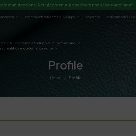
to in manutenzione. Alcuni contenuti potrebbero non essere aggiornati.
Laboratori
Dipartimenti di Ricerca e Sviluppo
Biblioteca
Politecnico del Cuo
Servizi
Ricerca e Sviluppo
Formazione
e scientifica e documentazione
Profile
Home
Profile
/