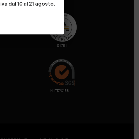
iva dal 10 al 21 agosto
.
. N. IT17/0158