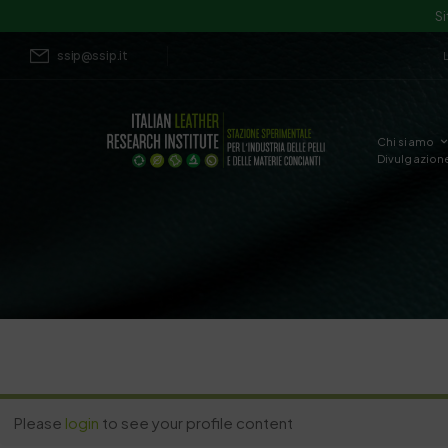
Si
ssip@ssip.it
Chi siamo
Divulgazion
Please
login
to see your profile content