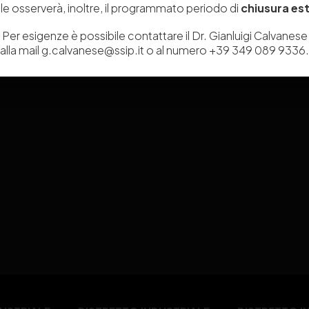
Amministrazione
e osserverà, inoltre, il programmato periodo di
chiusura est
Contatti
Trasparente
Per esigenze è possibile contattare il Dr. Gianluigi Calvanese
alla mail g.calvanese@ssip.it o al numero +39 349 089 9336.