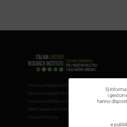
Istituita a Napoli per Regio Decreto nel 1885, la Stazi
Si informa 
Sperimentale per l’Industria delle Pelli e delle materie
i gestori
hanno dispost
concianti (SSIP) è un Organismo di Ricerca Nazionale
delle Camere di Commercio di Napoli, Toscana Nord
Ovest e Vicenza.
e pubbl