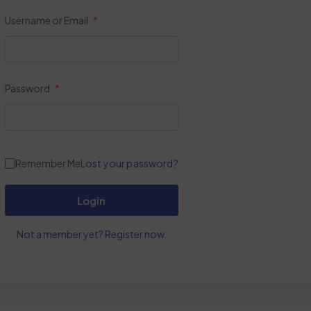
Username or Email
*
Password
*
Lost your password?
Remember Me
Login
Not a member yet? Register now.