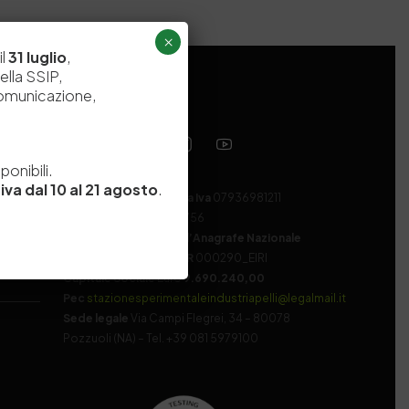
×
il
31 luglio
,
ella SSIP,
comunicazione,
e
onibili.
iva dal 10 al 21 agosto
.
Codice fiscale e Partita Iva
07936981211
Iscrizione REA
NA 920756
Codice di iscrizione all’Anagrafe Nazionale
delle Ricerche del MIUR
000290_EIRI
Capitale Sociale
Euro
9.690.240,00
Pec
stazionesperimentaleindustriapelli@legalmail.it
Sede legale
Via Campi Flegrei, 34 – 80078
Pozzuoli (NA) – Tel. +39 081 5979100