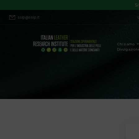
Si
ssip@ssip.it
Chi siamo
Divulgazion