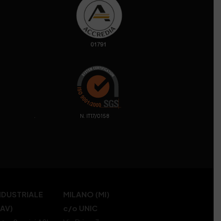
. N. IT17/0158
NDUSTRIALE
MILANO (MI)
(AV)
c/o UNIC