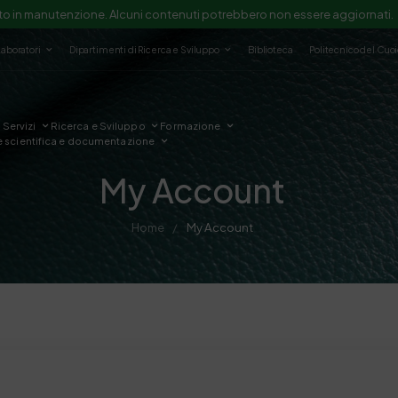
to in manutenzione. Alcuni contenuti potrebbero non essere aggiornati.
Laboratori
Dipartimenti di Ricerca e Sviluppo
Biblioteca
Politecnico del Cuo
Servizi
Ricerca e Sviluppo
Formazione
e scientifica e documentazione
My Account
Home
My Account
/