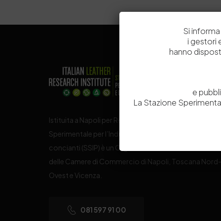
Si informa 
i gestori
hanno dispost
e pubbl
La Stazione Sperimental
Istituita a Napoli per Regio Decreto nel 1885, la Stazi
Sperimentale per l’Industria delle Pelli e delle materie
concianti (SSIP) è un Organismo di Ricerca Nazionale
delle Camere di Commercio di Napoli, Toscana Nord
Ovest e Vicenza.
081 597 91 00