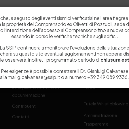
che, a seguito degli eventi sismici verificatisi nell’area flegrea 
 e la proprietà del Comprensorio ex Olivetti di Pozzuoli, sede d
o l’interdizione dell’accesso al Comprensorio fino a nuova 
essendo in corso le verifiche tecniche sugli edifici.
Chi siamo
Laboratori
La SSIP continuerà a monitorare l’evoluzione della situazion
icherà su questo sito eventuali aggiornamenti non appena disp
Servizi
Dipartimenti di ricerca
e osserverà, inoltre, il programmato periodo di
chiusura est
Ricerca e Sviluppo
Biblioteca
one
Per esigenze è possibile contattare il Dr. Gianluigi Calvanese
Formazione
Politecnico del Cuoio
alla mail g.calvanese@ssip.it o al numero +39 349 089 9336.
Divulgazione scientifica e
Media
-
documentazione
Tutela Whistleblowing
Contribuenti
Amministrazione
Contatti
Trasparente