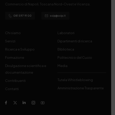
Commercio di Napoli, Toscana Nord-Ovest e Vicenza.
081 597 91 00
ssip@ssip.it
Chi siamo
Laboratori
Servizi
Dipartimenti di ricerca
Ricerca e Sviluppo
Biblioteca
Formazione
Politecnico del Cuoio
Divulgazione scientifica e
Media
documentazione
Tutela Whistleblowing
Contribuenti
Amministrazione Trasparente
Contatti