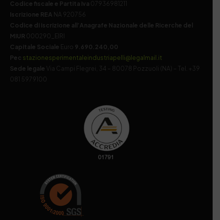
Codice fiscale e Partita Iva
07936981211
Iscrizione REA
NA 920756
Codice di iscrizione all’Anagrafe Nazionale delle Ricerche del
MIUR
000290_EIRI
Capitale Sociale
Euro
9.690.240,00
Pec
stazionesperimentaleindustriapelli@legalmail.it
Sede legale
Via Campi Flegrei, 34 – 80078 Pozzuoli (NA) – Tel. +39
081 5979100