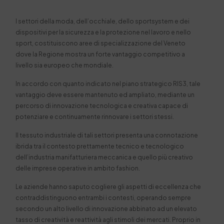
I settori della moda, dell’occhiale, dello sportsystem e dei
dispositivi per la sicurezza e la protezione nel lavoro e nello
sport, costituiscono aree di specializzazione del Veneto
dove la Regione mostra un forte vantaggio competitivo a
livello sia europeo che mondiale.
In accordo con quanto indicato nel piano strategico RIS3, tale
vantaggio deve essere mantenuto ed ampliato, mediante un
percorso di innovazione tecnologica e creativa capace di
potenziare e continuamente rinnovare i settori stessi.
Il tessuto industriale di tali settori presenta una connotazione
ibrida tra il contesto prettamente tecnico e tecnologico
dell’industria manifatturiera meccanica e quello più creativo
delle imprese operative in ambito fashion.
Le aziende hanno saputo cogliere gli aspetti di eccellenza che
contraddistinguono entrambi i contesti, operando sempre
secondo un alto livello di innovazione abbinato ad un elevato
tasso di creatività e reattività agli stimoli dei mercati. Proprio in