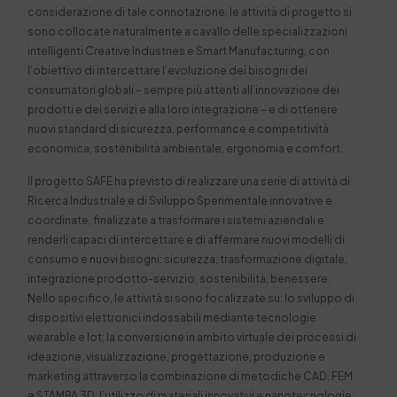
considerazione di tale connotazione, le attività di progetto si
sono collocate
naturalmente a cavallo delle specializzazioni
intelligenti Creative Industries e Smart Manufacturing, con
l’obiettivo di intercettare l’evoluzione dei bisogni dei
consumatori globali – sempre più attenti all’innovazione dei
prodotti e dei servizi e alla loro integrazione – e di ottenere
nuovi standard di sicurezza, performance e competitività
economica, sostenibilità ambientale, ergonomia e comfort.
Il progetto SAFE
ha previsto
di realizzare una serie di attività di
Ricerca Industriale e di Sviluppo Sperimentale innovative e
coordinate, finalizzate a trasformare i sistemi aziendali e
renderli capaci di intercettare e di affermare nuovi modelli di
consumo e nuovi bisogni: sicurezza, trasformazione digitale,
integrazione prodotto-servizio, sostenibilità, benessere.
Nello specifico, le attività
si sono
focalizzate su: lo sviluppo di
dispositivi elettronici indossabili mediante tecnologie
wearable e Iot; la conversione in ambito virtuale dei processi di
ideazione, visualizzazione, progettazione, produzione e
marketing attraverso la combinazione di metodiche CAD, FEM
e STAMPA 3D; l’utilizzo di materiali innovativi e nanotecnologie;