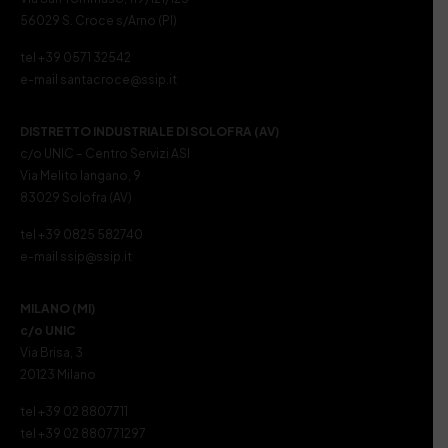
56029 S. Croce s/Arno (PI)
tel +39 0571 32542
e-mail santacroce@ssip.it
DISTRETTO INDUSTRIALE DI SOLOFRA (AV)
c/o UNIC – Centro Servizi ASI
Via Melito Iangano, 9
83029 Solofra (AV)
tel +39 0825 582740
e-mail ssip@ssip.it
MILANO (MI)
c/o UNIC
Via Brisa, 3
20123 Milano
tel +39 02 8807711
tel +39 02 880771297