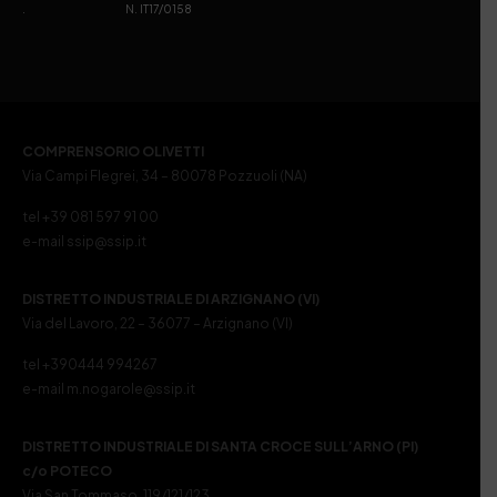
. N. IT17/0158
COMPRENSORIO OLIVETTI
Via Campi Flegrei, 34 – 80078 Pozzuoli (NA)
tel +39 081 597 91 00
e-mail ssip@ssip.it
DISTRETTO INDUSTRIALE DI ARZIGNANO (VI)
Via del Lavoro, 22 – 36077 – Arzignano (VI)
tel +390444 994267
e-mail m.nogarole@ssip.it
DISTRETTO INDUSTRIALE DI SANTA CROCE SULL’ARNO (PI)
c/o POTECO
Via San Tommaso, 119/121/123