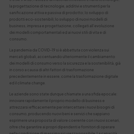
la progettazione di tecnologie, additivi e strumenti per la
sanificazione attiva e passiva di prodotto; lo sviluppo di
prodotti eco-sostenibili; lo sviluppo di nuovi modelli di
business, impresa e progettazione, collegati all’evoluzione
dei modelli comportamentali ed ai nuovi stili di vita e di
consumo.
La pandemia da COVID-19 si è abbattuta con violenza sui
mercati globali, accentuando ulteriormente il cambiamento
dei modelli di consumo verso la sicurezza e la sostenibilità, già
in corso a causa di altri fattori di trasformazione
precedentemente in essere, come la trasformazione digitale
ed il climate change.
Le aziende sono
state
dunque chiamate a una sfida epocale:
innovare rapidamente il proprio modello di business e
attrezzarsi efficacemente per intercettare i nuovi bisogni di
consumo, producendo nuovi beni e servizi che sappiano
esprimere una proposta di valore coerente con i nuovi scenari,
oltre che garantire ai propri dipendenti e fornitori di operare
nella condizione di massima sicurezza possibile. La capacità