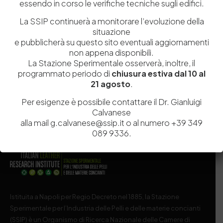
essendo in corso le verifiche tecniche sugli edifici.
La SSIP continuerà a monitorare l’evoluzione della
situazione
e pubblicherà su questo sito eventuali aggiornamenti
non appena disponibili.
La Stazione Sperimentale osserverà, inoltre, il
programmato periodo di
chiusura estiva dal 10 al
21 agosto
.
Per esigenze è possibile contattare il Dr. Gianluigi
Calvanese
alla mail g.calvanese@ssip.it o al numero +39 349
089 9336.
Istituita a Napoli per Regio Decreto nel 1885, la Stazione
Sperimentale per l’Industria delle Pelli e delle materie concianti
(SSIP) è un Organismo di Ricerca Nazionale delle Camere di