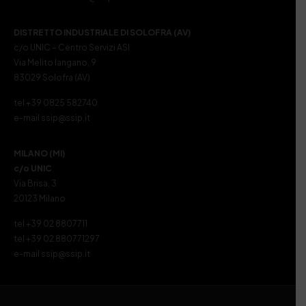
DISTRETTO INDUSTRIALE DI SOLOFRA (AV)
c/o UNIC – Centro Servizi ASI
Via Melito Iangano, 9
83029 Solofra (AV)
tel +39 0825 582740
e-mail ssip@ssip.it
MILANO (MI)
c/o UNIC
Via Brisa, 3
20123 Milano
tel +39 02 8807711
tel +39 02 880771297
e-mail ssip@ssip.it