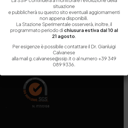
La SSIP continuerà a monitorare l’evoluzione della
Capitale Sociale
Euro
9.690.240,00
situazione
Pec
stazionesperimentaleindustriapelli@legalmail.it
e pubblicherà su questo sito eventuali aggiornamenti
Sede legale
Via Campi Flegrei, 34 – 80078 Pozzuoli (NA) – Tel. +39
non appena disponibili.
081 5979100
La Stazione Sperimentale osserverà, inoltre, il
programmato periodo di
chiusura estiva dal 10 al
21 agosto
.
Per esigenze è possibile contattare il Dr. Gianluigi
Calvanese
alla mail g.calvanese@ssip.it o al numero +39 349
089 9336.
. N. IT17/0158