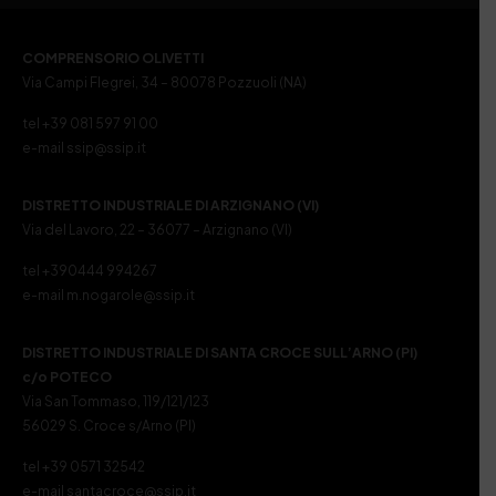
COMPRENSORIO OLIVETTI
Via Campi Flegrei, 34 – 80078 Pozzuoli (NA)
tel +39 081 597 91 00
e-mail ssip@ssip.it
DISTRETTO INDUSTRIALE DI ARZIGNANO (VI)
Via del Lavoro, 22 – 36077 – Arzignano (VI)
tel +390444 994267
e-mail m.nogarole@ssip.it
DISTRETTO INDUSTRIALE DI SANTA CROCE SULL’ARNO (PI)
c/o POTECO
Via San Tommaso, 119/121/123
56029 S. Croce s/Arno (PI)
tel +39 0571 32542
e-mail santacroce@ssip.it