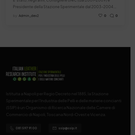
E’ stato, negli anni, Consigliere UNIC (dal 2001-2009) e
Presidente della Stazione Sperimentale dal 2003-2004.…
by
Admin_dev2
0
0
Istituita a Napoli per Regio Decreto nel 1885, la Stazione
Sperimentale per l’Industria delle Pelli e delle materie concianti
(SSIP) è un Organismo di Ricerca Nazionale delle Camere di
Commercio di Napoli, Toscana Nord-Ovest e Vicenza.
081 597 91 00
ssip@ssip.it