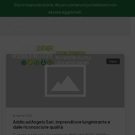
Sito in manutenzione. Alcuni contenuti potrebbero non
essere aggiornati.
Angelo Sari
ssip@ssip.it
Cerca
News
16 Aprile 2021
Addio ad Angelo Sari, imprenditore lungimirante e
dalle riconosciute qualità