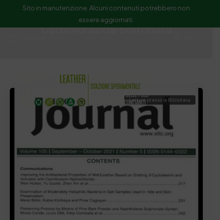
Sito in manutenzione. Alcuni contenuti potrebbero non
essere aggiornati.
Carboidrazide Solfonata
ssip@ssip.it
Cerca
Letture presso la Biblioteca