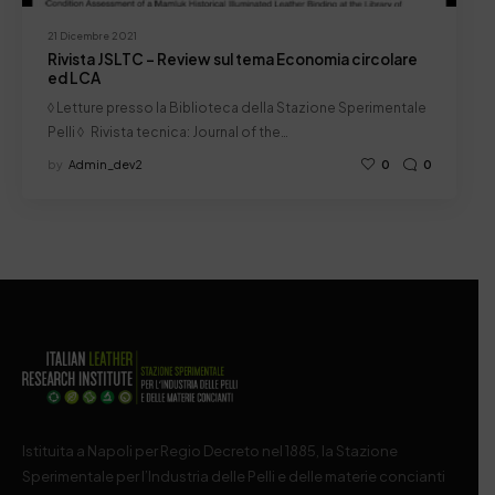
21 Dicembre 2021
Rivista JSLTC – Review sul tema Economia circolare
ed LCA
◊ Letture presso la Biblioteca della Stazione Sperimentale
Pelli ◊ Rivista tecnica: Journal of the…
by
Admin_dev2
0
0
Istituita a Napoli per Regio Decreto nel 1885, la Stazione
Sperimentale per l’Industria delle Pelli e delle materie concianti