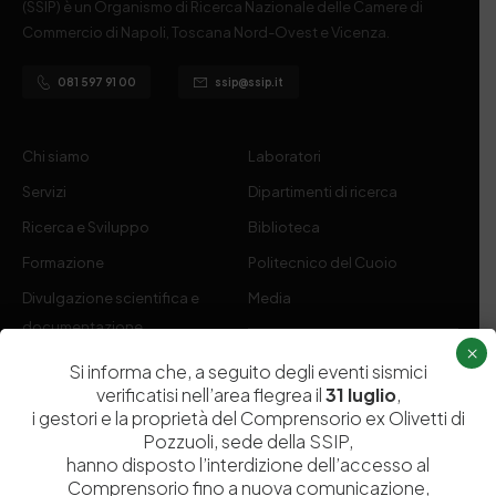
(SSIP) è un Organismo di Ricerca Nazionale delle Camere di
Commercio di Napoli, Toscana Nord-Ovest e Vicenza.
081 597 91 00
ssip@ssip.it
Chi siamo
Laboratori
Servizi
Dipartimenti di ricerca
Ricerca e Sviluppo
Biblioteca
Formazione
Politecnico del Cuoio
Divulgazione scientifica e
Media
documentazione
×
Tutela Whistleblowing
Contribuenti
Si informa che, a seguito degli eventi sismici
verificatisi nell’area flegrea il
31 luglio
,
Amministrazione Trasparente
Contatti
i gestori e la proprietà del Comprensorio ex Olivetti di
Pozzuoli, sede della SSIP,
hanno disposto l’interdizione dell’accesso al
Comprensorio fino a nuova comunicazione,