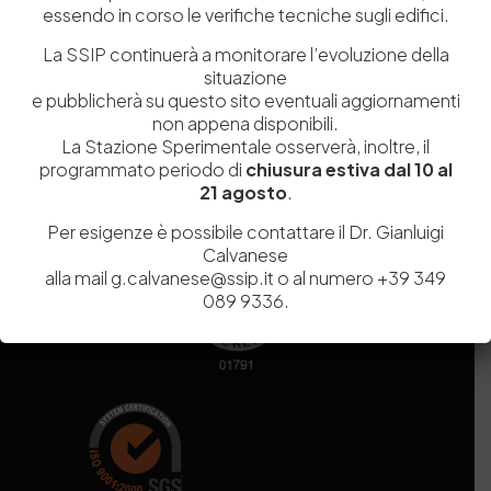
essendo in corso le verifiche tecniche sugli edifici.
Codice fiscale e Partita Iva
07936981211
Iscrizione REA
NA 920756
La SSIP continuerà a monitorare l’evoluzione della
Codice di iscrizione all’Anagrafe Nazionale delle Ricerche del
situazione
MIUR
000290_EIRI
e pubblicherà su questo sito eventuali aggiornamenti
Capitale Sociale
Euro
9.690.240,00
non appena disponibili.
La Stazione Sperimentale osserverà, inoltre, il
Pec
stazionesperimentaleindustriapelli@legalmail.it
programmato periodo di
chiusura estiva dal 10 al
Sede legale
Via Campi Flegrei, 34 – 80078 Pozzuoli (NA) – Tel. +39
21 agosto
.
081 5979100
Per esigenze è possibile contattare il Dr. Gianluigi
Calvanese
alla mail g.calvanese@ssip.it o al numero +39 349
089 9336.