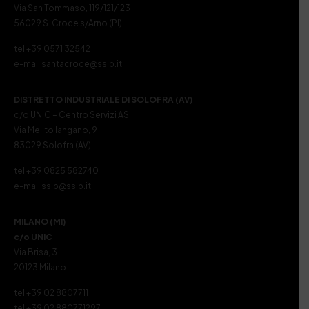
Via San Tommaso, 119/121/123
56029 S. Croce s/Arno (PI)
tel +39 0571 32542
e-mail santacroce@ssip.it
DISTRETTO INDUSTRIALE DI SOLOFRA (AV)
c/o UNIC – Centro Servizi ASI
Via Melito Iangano, 9
83029 Solofra (AV)
tel +39 0825 582740
e-mail ssip@ssip.it
MILANO (MI)
c/o UNIC
Via Brisa, 3
20123 Milano
tel +39 02 8807711
tel +39 02 880771297