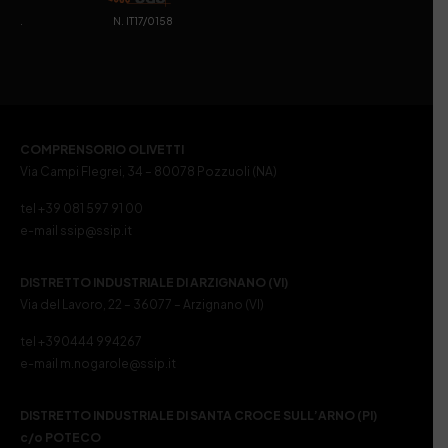
. N. IT17/0158
COMPRENSORIO OLIVETTI
Via Campi Flegrei, 34 – 80078 Pozzuoli (NA)
tel +39 081 597 91 00
e-mail ssip@ssip.it
DISTRETTO INDUSTRIALE DI ARZIGNANO (VI)
Via del Lavoro, 22 – 36077 – Arzignano (VI)
tel +390444 994267
e-mail m.nogarole@ssip.it
DISTRETTO INDUSTRIALE DI SANTA CROCE SULL’ARNO (PI)
c/o POTECO