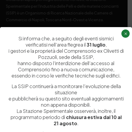
Sperimentale per l’Industria delle Pelli e delle materie concianti
(SSIP) è un Organismo di Ricerca Nazionale delle Camere di
Commercio di Napoli, Toscana Nord-Ovest e Vicenza.
×
081 597 91 00
ssip@ssip.it
Si informa che, a seguito degli eventi sismici
verificatisi nell’area flegrea il
31 luglio
,
i gestori e la proprietà del Comprensorio ex Olivetti di
Chi siamo
Laboratori
Pozzuoli, sede della SSIP,
Servizi
Dipartimenti di ricerca
hanno disposto l’interdizione dell’accesso al
Comprensorio fino a nuova comunicazione,
Ricerca e Sviluppo
Biblioteca
essendo in corso le verifiche tecniche sugli edifici.
Formazione
Politecnico del Cuoio
La SSIP continuerà a monitorare l’evoluzione della
Divulgazione scientifica e
Media
situazione
e pubblicherà su questo sito eventuali aggiornamenti
documentazione
non appena disponibili.
Tutela Whistleblowing
Contribuenti
La Stazione Sperimentale osserverà, inoltre, il
Amministrazione Trasparente
programmato periodo di
chiusura estiva dal 10 al
Contatti
21 agosto
.