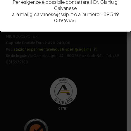
Per esigenze è possibile contattare il Dr. Gianluigi
Calvanese
alla mail g.calvanese@ssip.it o al numero +39 349
Codice fiscale e Partita Iva
07936981211
089 9336.
Iscrizione REA
NA 920756
Codice di iscrizione all’Anagrafe Nazionale delle Ricerche del
MIUR
000290_EIRI
Capitale Sociale
Euro
9.690.240,00
Pec
stazionesperimentaleindustriapelli@legalmail.it
Sede legale
Via Campi Flegrei, 34 – 80078 Pozzuoli (NA) – Tel. +39
081 5979100