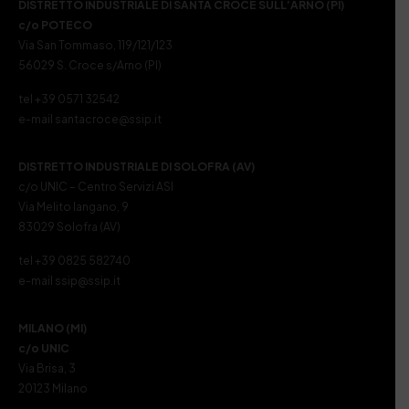
DISTRETTO INDUSTRIALE DI SANTA CROCE SULL’ARNO (PI)
c/o POTECO
Via San Tommaso, 119/121/123
56029 S. Croce s/Arno (PI)
tel +39 0571 32542
e-mail santacroce@ssip.it
DISTRETTO INDUSTRIALE DI SOLOFRA (AV)
c/o UNIC – Centro Servizi ASI
Via Melito Iangano, 9
83029 Solofra (AV)
tel +39 0825 582740
e-mail ssip@ssip.it
MILANO (MI)
c/o UNIC
Via Brisa, 3
20123 Milano