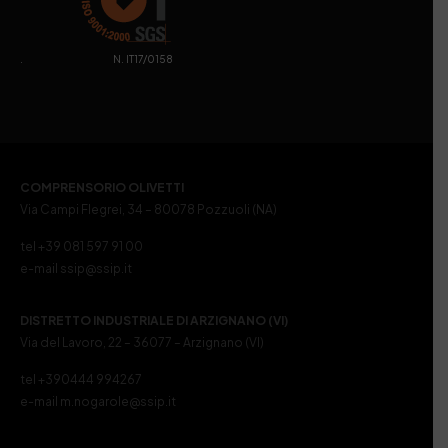
. N. IT17/0158
COMPRENSORIO OLIVETTI
Via Campi Flegrei, 34 – 80078 Pozzuoli (NA)
tel +39 081 597 91 00
e-mail ssip@ssip.it
DISTRETTO INDUSTRIALE DI ARZIGNANO (VI)
Via del Lavoro, 22 – 36077 – Arzignano (VI)
tel +390444 994267
e-mail m.nogarole@ssip.it