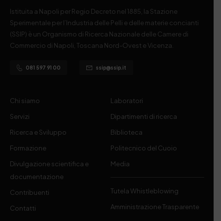
Istituita a Napoli per Regio Decreto nel 1885, la Stazione
Sperimentale per l’Industria delle Pelli e delle materie concianti
(SSIP) è un Organismo di Ricerca Nazionale delle Camere di
Commercio di Napoli, Toscana Nord-Ovest e Vicenza.
081 597 91 00
ssip@ssip.it
Chi siamo
Laboratori
Servizi
Dipartimenti di ricerca
Ricerca e Sviluppo
Biblioteca
Formazione
Politecnico del Cuoio
Divulgazione scientifica e
Media
documentazione
Tutela Whistleblowing
Contribuenti
Amministrazione Trasparente
Contatti