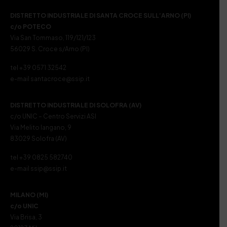
DISTRETTO INDUSTRIALE DI SANTA CROCE SULL’ARNO (PI)
c/o POTECO
Via San Tommaso, 119/121/123
56029 S. Croce s/Arno (PI)
tel +39 0571 32542
e-mail santacroce@ssip.it
DISTRETTO INDUSTRIALE DI SOLOFRA (AV)
c/o UNIC – Centro Servizi ASI
Via Melito Iangano, 9
83029 Solofra (AV)
tel +39 0825 582740
e-mail ssip@ssip.it
MILANO (MI)
c/o UNIC
Via Brisa, 3