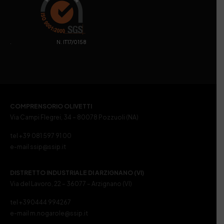
. N. IT17/0158
COMPRENSORIO OLIVETTI
Via Campi Flegrei, 34 – 80078 Pozzuoli (NA)
tel +39 081 597 91 00
e-mail ssip@ssip.it
DISTRETTO INDUSTRIALE DI ARZIGNANO (VI)
Via del Lavoro, 22 – 36077 – Arzignano (VI)
tel +390444 994267
e-mail m.nogarole@ssip.it