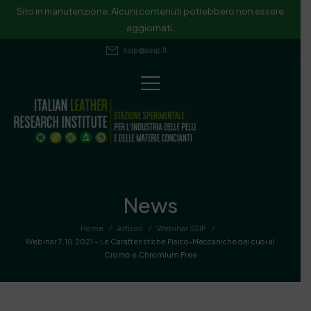
Sito in manutenzione. Alcuni contenuti potrebbero non essere
aggiornati.
ssip@ssip.it
News
/
/
/
Home
Articoli
Webinar SSIP
Webinar 7.10.2021 – Le Caratteristiche Fisico-Meccaniche dei cuoi al
Cromo e Chromium Free