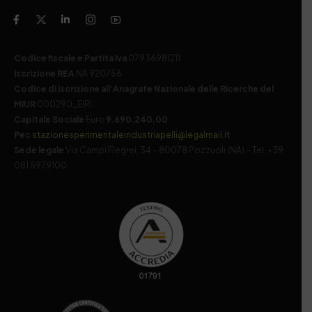
Codice fiscale e Partita Iva
07936981211
Iscrizione REA
NA 920756
Codice di iscrizione all’Anagrafe Nazionale delle Ricerche del
MIUR
000290_EIRI
Capitale Sociale
Euro
9.690.240,00
Pec
stazionesperimentaleindustriapelli@legalmail.it
Sede legale
Via Campi Flegrei, 34 – 80078 Pozzuoli (NA) – Tel. +39
081 5979100