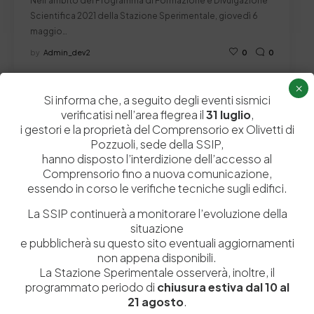
Nell’ambito del Programma di Formazione e Divulgazione
Scientifica 2021 della Stazione Sperimentale, giovedì 6
maggio…
by
Admin_dev2
0
0
×
Si informa che, a seguito degli eventi sismici
verificatisi nell’area flegrea il
31 luglio
,
i gestori e la proprietà del Comprensorio ex Olivetti di
Pozzuoli, sede della SSIP,
Lascia un commento
hanno disposto l’interdizione dell’accesso al
Comprensorio fino a nuova comunicazione,
Il tuo indirizzo email non sarà pubblicato.
I campi obbligatori sono
essendo in corso le verifiche tecniche sugli edifici.
contrassegnati
*
La SSIP continuerà a monitorare l’evoluzione della
situazione
e pubblicherà su questo sito eventuali aggiornamenti
non appena disponibili.
La Stazione Sperimentale osserverà, inoltre, il
programmato periodo di
chiusura estiva dal 10 al
21 agosto
.