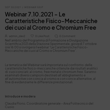
SEP 30 2021
/
WEBINAR SSIP
Webinar 7.10.2021 – Le
Caratteristiche Fisico-Meccaniche
dei cuoi al Cromo e Chromium Free
admin_dev2
0
Like Post
0
Comment
Nell’ambito del Programma di Formazione e Divulgazione
Scientifica 2021 della Stazione Sperimentale, giovedì 7 ottobre
ore 16:00 si svolgerà il webinar “Le Caratteristiche Fisico-
Meccaniche dei cuoi al Cromo e Chromium Free”.
La tematica del Webinar sarà improntata sul confronto delle
caratteristiche fisico-meccaniche ottenute dai risultati analitici
di cuoi conciati: al cromo, free metal e chromium free. Saranno
esaminati diversi campioni destinati all’abbigliamento e
all’automotive con concia al cromo e con conce alternative, al
fine di evidenziarne le differenze prestazionali.
Introduce e modera
Claudia Florio,
Coordinatore generale – Area Politecnico del
Cuoio