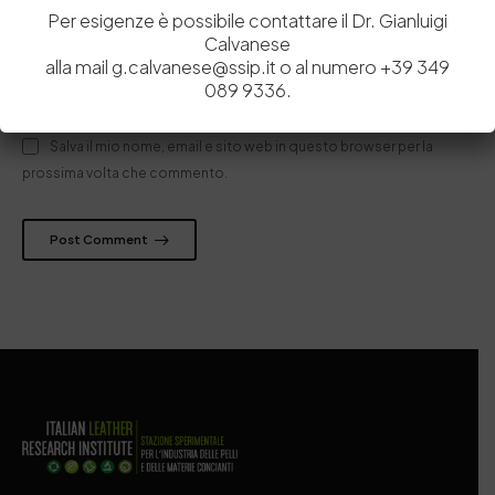
Per esigenze è possibile contattare il Dr. Gianluigi
Calvanese
alla mail g.calvanese@ssip.it o al numero +39 349
089 9336.
Salva il mio nome, email e sito web in questo browser per la
prossima volta che commento.
Post Comment