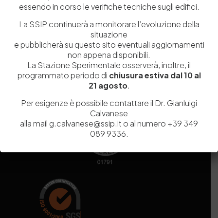
essendo in corso le verifiche tecniche sugli edifici.
Codice fiscale e Partita Iva
07936981211
Iscrizione REA
NA 920756
La SSIP continuerà a monitorare l’evoluzione della
Codice di iscrizione all’Anagrafe Nazionale delle Ricerche del
situazione
MIUR
000290_EIRI
e pubblicherà su questo sito eventuali aggiornamenti
Capitale Sociale
Euro
9.690.240,00
non appena disponibili.
La Stazione Sperimentale osserverà, inoltre, il
Pec
stazionesperimentaleindustriapelli@legalmail.it
programmato periodo di
chiusura estiva dal 10 al
Sede legale
Via Campi Flegrei, 34 – 80078 Pozzuoli (NA) – Tel. +39
21 agosto
.
081 5979100
Per esigenze è possibile contattare il Dr. Gianluigi
Calvanese
alla mail g.calvanese@ssip.it o al numero +39 349
089 9336.