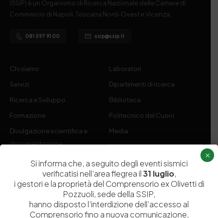
(SSIP) è un Organismo di Ricerca Nazionale delle Camere di
Commercio di Napoli, Toscana Nord-Ovest e Vicenza.
081 597 91 00
ssip@ssip.it
Chi siamo
Laboratori
Servizi
Dipartimenti di ricerca
Ricerca e Sviluppo
Biblioteca
Formazione
Politecnico del Cuoio
Divulgazione scientifica e
Media
documentazione
×
Tutela Whistleblowing
Contribuenti
Si informa che, a seguito degli eventi sismici
verificatisi nell’area flegrea il
31 luglio
,
Amministrazione Trasparente
Contatti
i gestori e la proprietà del Comprensorio ex Olivetti di
Pozzuoli, sede della SSIP,
hanno disposto l’interdizione dell’accesso al
Comprensorio fino a nuova comunicazione,