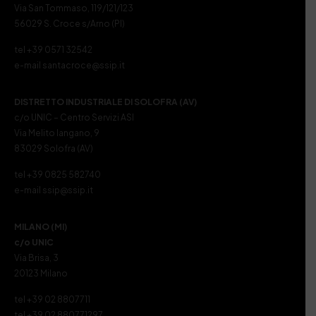
Via San Tommaso, 119/121/123
56029 S. Croce s/Arno (PI)
tel +39 0571 32542
e-mail santacroce@ssip.it
DISTRETTO INDUSTRIALE DI SOLOFRA (AV)
c/o UNIC – Centro Servizi ASI
Via Melito Iangano, 9
83029 Solofra (AV)
tel +39 0825 582740
e-mail ssip@ssip.it
MILANO (MI)
c/o UNIC
Via Brisa, 3
20123 Milano
tel +39 02 8807711
tel +39 02 880771297