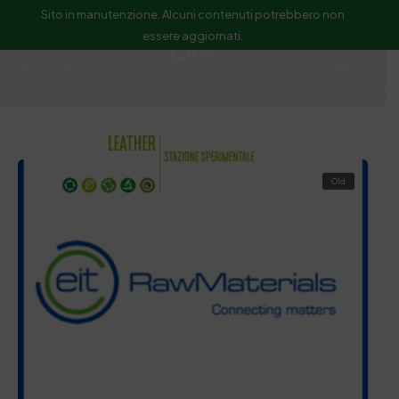
Sito in manutenzione. Alcuni contenuti potrebbero non
essere aggiornati.
CRM
ssip@ssip.it
Cerca
Old