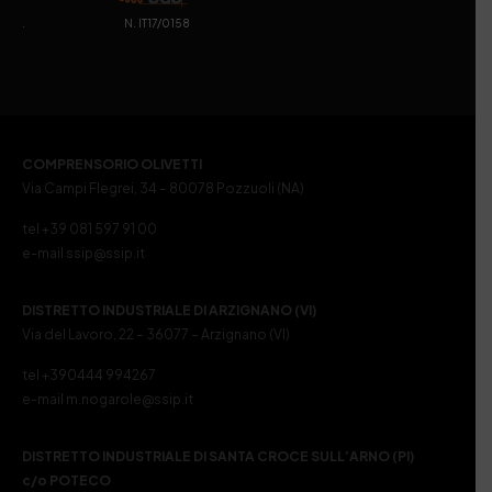
. N. IT17/0158
COMPRENSORIO OLIVETTI
Via Campi Flegrei, 34 – 80078 Pozzuoli (NA)
tel +39 081 597 91 00
e-mail ssip@ssip.it
DISTRETTO INDUSTRIALE DI ARZIGNANO (VI)
Via del Lavoro, 22 – 36077 – Arzignano (VI)
tel +390444 994267
e-mail m.nogarole@ssip.it
DISTRETTO INDUSTRIALE DI SANTA CROCE SULL’ARNO (PI)
c/o POTECO