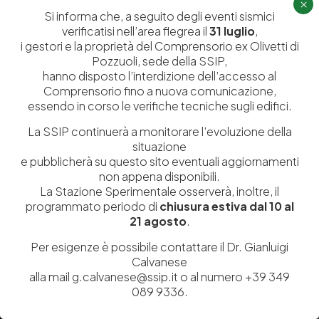
×
Si informa che, a seguito degli eventi sismici
Ricerca e Sviluppo
Biblioteca
verificatisi nell’area flegrea il
31 luglio
,
Formazione
Politecnico del Cuoio
i gestori e la proprietà del Comprensorio ex Olivetti di
Pozzuoli, sede della SSIP,
Divulgazione scientifica e
Media
hanno disposto l’interdizione dell’accesso al
documentazione
Comprensorio fino a nuova comunicazione,
essendo in corso le verifiche tecniche sugli edifici.
Tutela Whistleblowing
Contribuenti
Amministrazione Trasparente
Contatti
La SSIP continuerà a monitorare l’evoluzione della
situazione
e pubblicherà su questo sito eventuali aggiornamenti
non appena disponibili.
La Stazione Sperimentale osserverà, inoltre, il
programmato periodo di
chiusura estiva dal 10 al
Codice fiscale e Partita Iva
07936981211
21 agosto
.
Iscrizione REA
NA 920756
Codice di iscrizione all’Anagrafe Nazionale delle Ricerche del
Per esigenze è possibile contattare il Dr. Gianluigi
MIUR
000290_EIRI
Calvanese
Capitale Sociale
Euro
9.690.240,00
alla mail g.calvanese@ssip.it o al numero +39 349
Pec
stazionesperimentaleindustriapelli@legalmail.it
089 9336.
Sede legale
Via Campi Flegrei, 34 – 80078 Pozzuoli (NA) – Tel. +39
081 5979100