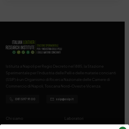
Istituita a Napoli per Regio Decreto nel 1885, la Stazione
Sperimentale per l’Industria delle Pelli e delle materie concianti
(SSIP) è un Organismo di Ricerca Nazionale delle Camere di
Commercio di Napoli, Toscana Nord-Ovest e Vicenza.
081 597 91 00
ssip@ssip.it
Chi siamo
Laboratori
Servizi
Dipartimenti di ricerca