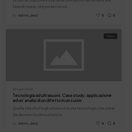
La decalcinazione è una delle operazioni necessarie alla
fase di riviera, che porta con sé…
by
Admin_dev2
0
0
Focus
25 Luglio 2024
Tecnologia ad ultrasuoni. Case study: applicazione
ad un’analisi di un difetto in un cuoio
Quella che sfrutta gli ultrasuoni è una tecnologia che ormai
da decenni ha dimostrato la…
by
Admin_dev2
0
0