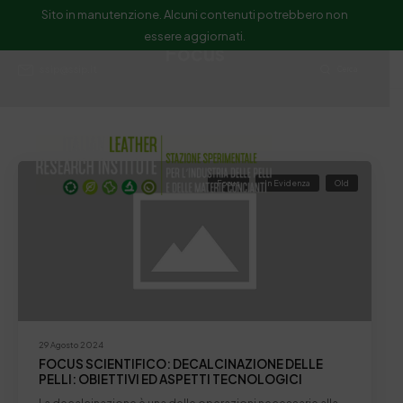
Sito in manutenzione. Alcuni contenuti potrebbero non
essere aggiornati.
Focus
ssip@ssip.it
Cerca
Focus
In Evidenza
Old
29 Agosto 2024
FOCUS SCIENTIFICO: DECALCINAZIONE DELLE
PELLI: OBIETTIVI ED ASPETTI TECNOLOGICI