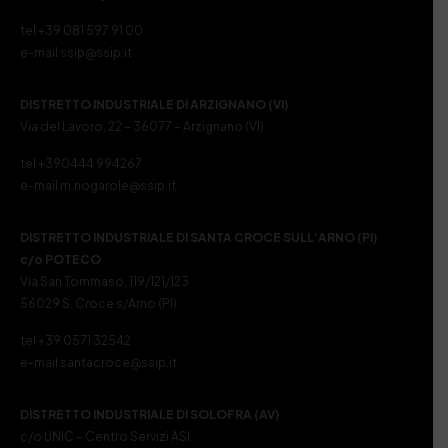
tel +39 081 597 91 00
e-mail ssip@ssip.it
DISTRETTO INDUSTRIALE DI ARZIGNANO (VI)
Via del Lavoro, 22 – 36077 – Arzignano (VI)
tel +390444 994267
e-mail m.nogarole@ssip.it
DISTRETTO INDUSTRIALE DI SANTA CROCE SULL’ARNO (PI)
c/o POTECO
Via San Tommaso, 119/121/123
56029 S. Croce s/Arno (PI)
tel +39 0571 32542
e-mail santacroce@ssip.it
DISTRETTO INDUSTRIALE DI SOLOFRA (AV)
c/o UNIC – Centro Servizi ASI