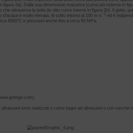
 figura 2a). Dalla sua dimensione massima (curva più esterna in figura
che attraversa la bolla (le otto curve interne in figura 2b). Il getto, qu
−1
o d’acqua è molto elevata, di solito intorno ai 100 m·s
ed è indipende
irca 4500°C e pressioni anche fino a circa 50 MPa.
e www.getinge.com)
gli ultrasuoni sono realizzati o come bagni ad ultrasuoni o con vasche n