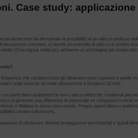
ni. Case study: applicazione 
rmai da decenni ha dimostrato la possibilità di un utilizzo proficuo nell
i lavorazione conciario, si riporta un esempio di utilizzo in ambito anal
rillo (Crocodylus niloticus), all’interno di un’indagine più ampia atta a
quido?
frequenze che caratterizzano gli ultrasuoni sono superiori a quelle 
minare onde soniche da onde ultrasoniche è fissata in 20 kHz.
on particolari caratteristiche meccanico-elettriche, i materiali piezoel
ristica di generare una differenza di potenziale se compressi o stirati 
primono o dilatano in senso trasversale. Proprio quest’ultima caratteri
dibilità umana (ultrasuoni).
requenze di ultrasuoni, diverse propagazioni nei materiali e quindi div