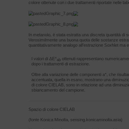
colore ottenute con i due trattamenti riportate nelle tab
In metanolo, è stata estratta una discreta quantità di
Verosimilmente una buona quota delle sostanze estratte 
quantitativamente analogo all’estrazione Soxhlet ma e
I valori di ΔE*
ottenuti rappresentano numericament
ab
dopo i trattamenti di estrazione.
Oltre alla variazione delle componenti a*, che risu
accentuata, quella in esano, mostrano una diminuzio
di colore CIELAB, sono in relazione ad una diminuzi
sbiancamento del campione.
Spazio di colore CIELAB
(fonte Konica Minolta, sensing.konicaminolta.asia)