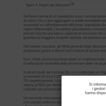
[4]
figura 4. Bagno ad ultrasuoni
Nell’area interna di un trasduttore sono comunemente p
di calore che si può aggiungere a quello inevitabilmente
essenziali un raffreddamento efficiente, soprattutto du
vapori infiammabili. I trasduttori piezoelettrici conven
poiché l’aria ha una bassa capacità di rimozione del calo
grandezza maggiore di quello dell’aria, ed adottano un
Nel settore conciario, gli effetti generati dagli ultra
produzione grazie a diversi meccanismi di azione esplic
Essi, infatti, provocano innanzitutto un miglioramento s
modificazioni reversibili delle dimensioni delle vie di 
In alcuni studi, ad esempio [6], si è evidenziato un mi
incremento di circa il 30%), con contestuale riduzione 
7% rispettivamente. Un comportamento analogo è riporta
Si informa
attorno al 50% per diverse tipologie di coloranti, dosat
i gestor
controllo non processati con l’ausilio di ultrasuoni. Tu
hanno dispos
Un secondo meccanismo di azione si può riscontrare nel
che una più uniforme distribuzione, anche in maniera s