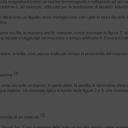
sulla magnetostrizione: un nucleo ferromagnetico sottoposto ad un 
stema è, ad esempio, utilizzato per la produzione di lavatrici industri
ttraverso un liquido, esse interagiscono con i gas in esso disciolti d
tica.
volume oscilla, in maniera anche notevole, come mostrato in figura 1° d
erna iniziale e raggiunge un massimo a tempo arbitrario 4. Essa poi c
eare; la bolla, cioè, passa molto più tempo in prossimità del massim
[3]
itazione
stacolo nelle vicinanze. In particolare, la perdita di simmetria sferica
 lingua inglese. Un esempio tipico è fornito nelle figure 2 e 3, che mostra
[2]
ossimità di un ostacolo
(figura 2a). Il lato superiore della bolla vicino alla piastra viene appia