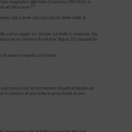
campo magnetico alternato (massimo 200 kHz) si
[1]
ali ad ultrasuoni
.
ando vita a bolle microscopiche dette bolle di
alla curva raggio vs. tempo. La bolla si espande (da
ollassa ad un minimo di volume (figura 1b) dopodiché
o di volume rispetto al minimo.
 può provocare la formazione di getti di liquido ad
no il collasso di una bolla in prossimità di una
ttito man mano che la bolla si avvicina alla sua