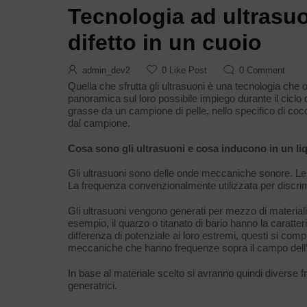
Tecnologia ad ultrasuo
difetto in un cuoio
admin_dev2
0
Like Post
0
Comment
Quella che sfrutta gli ultrasuoni è una tecnologia che o
panoramica sul loro possibile impiego durante il ciclo d
grasse da un campione di pelle, nello specifico di coccod
dal campione.
Cosa sono gli ultrasuoni e cosa inducono in un li
Gli ultrasuoni sono delle onde meccaniche sonore. Le 
La frequenza convenzionalmente utilizzata per discri
Gli ultrasuoni vengono generati per mezzo di materiali c
esempio, il quarzo o titanato di bario hanno la caratte
differenza di potenziale ai loro estremi, questi si com
meccaniche che hanno frequenze sopra il campo dell’u
In base al materiale scelto si avranno quindi diverse f
generatrici.