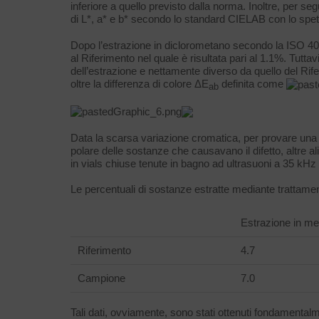
inferiore a quello previsto dalla norma. Inoltre, per se
di L*, a* e b* secondo lo standard CIELAB con lo spet
Dopo l’estrazione in diclorometano secondo la ISO 4048 
al Riferimento nel quale è risultata pari al 1.1%. Tutta
dell’estrazione e nettamente diverso da quello del Rife
oltre la differenza di colore ΔE
definita come
ab
Data la scarsa variazione cromatica, per provare una mo
polare delle sostanze che causavano il difetto, altre 
in vials chiuse tenute in bagno ad ultrasuoni a 35 kHz
Le percentuali di sostanze estratte mediante trattamen
Estrazione in me
Riferimento
4.7
Campione
7.0
Tali dati, ovviamente, sono stati ottenuti fondamentalm