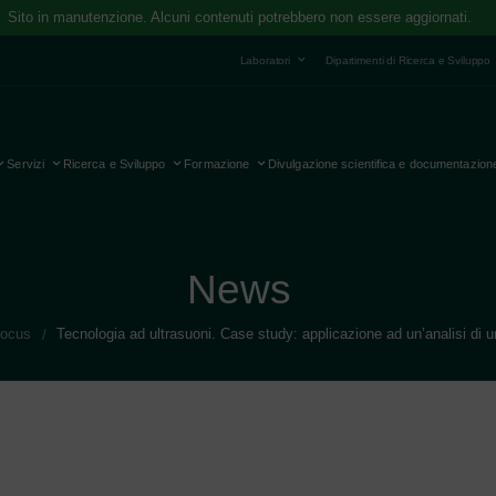
Sito in manutenzione. Alcuni contenuti potrebbero non essere aggiornati.
Laboratori
Dipartimenti di Ricerca e Sviluppo
Servizi
Ricerca e Sviluppo
Formazione
Divulgazione scientifica e documentazion
News
ocus
Tecnologia ad ultrasuoni. Case study: applicazione ad un’analisi di un
/