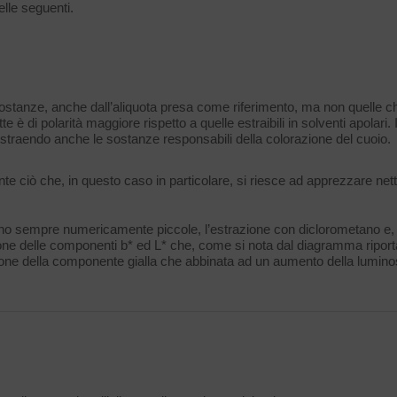
elle seguenti.
 sostanze, anche dall’aliquota presa come riferimento, ma non quelle ch
è di polarità maggiore rispetto a quelle estraibili in solventi apolari
straendo anche le sostanze responsabili della colorazione del cuoio.
e ciò che, in questo caso in particolare, si riesce ad apprezzare ne
ltano sempre numericamente piccole, l’estrazione con diclorometano e,
ne delle componenti b* ed L* che, come si nota dal diagramma riporta
one della componente gialla che abbinata ad un aumento della luminos