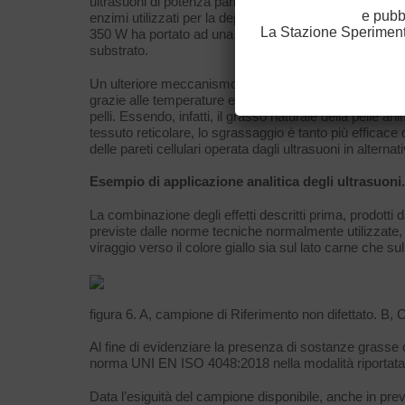
ultrasuoni di potenza pari ad 80 W per 4 ore, applicati
e pubb
enzimi utilizzati per la depilazione, del 99% delle partic
La Stazione Sperimenta
350 W ha portato ad una riduzione del 22% della dime
substrato.
Un ulteriore meccanismo di azione degli ultrasuoni è qu
grazie alle temperature e pressioni localizzate generat
pelli. Essendo, infatti, il grasso naturale della pelle a
tessuto reticolare, lo sgrassaggio è tanto più efficace
delle pareti cellulari operata dagli ultrasuoni in altern
Esempio di applicazione analitica degli ultrasuoni
La combinazione degli effetti descritti prima, prodotti dag
previste dalle norme tecniche normalmente utilizzate, 
viraggio verso il colore giallo sia sul lato carne che su
figura 6. A, campione di Riferimento non difettato. B, 
Al fine di evidenziare la presenza di sostanze grasse 
norma UNI EN ISO 4048:2018 nella modalità riportata al
Data l’esiguità del campione disponibile, anche in pre