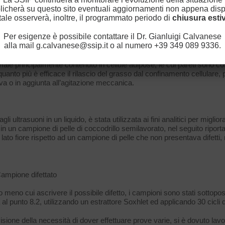
 alle sospensioni acquose delle diverse sostanze, sono riportati riduzio
licherà su questo sito eventuali aggiornamenti non appena dispo
elle di calce, e dell’80% nel caso di sintani. In [10], poi, è riportato c
le osserverà, inoltre, il programmato periodo di
chiusura estiv
nsione media delle micelle dell’emulsione di un ingrassante con un 
Per esigenze è possibile contattare il Dr. Gianluigi Calvanese
alla mail g.calvanese@ssip.it o al numero +39 349 089 9336.
ello che genera la sonolisi, cioè la distruzione delle membrane cellular
e dalle bolle di cavitazione. Questo effetto può essere utilizzato nei c
nimale principalmente contenuto in cellule adipose, le cui pareti sono co
 quanto più è efficace il rilascio del grasso dal confinamento cellular
ativa o in aggiunta all’agitazione meccanica.
.
li ultrasuoni in un liquido, è stata utilizzata ai fini analitici per miglio
in un campione di pelle di coccodrillo semilavorato, nel seguito ripo
l lato fiore rispetto ad un campione di pelle che non presentava difetti, 
Campione difettato
o meno cui ascrivere il possibile difetto, i campioni sono stati sottop
 punto 8.2, utilizzando un estrattore Soxhlet ed applicando 30 cicli d
visione della necessità di dover effettuare prove varie, si è dovuto l