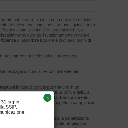
namento può essere rilasciata una notevole quantità
prattutto nel caso di bagni ad ultrasuoni, quindi, sono
all’esposizione all’umidità o, eventualmente, a
 surriscaldamento durante il funzionamento continuo
icienza di assorbire il calore è di diversi ordini di
n praticamente tutte le fasi del processo di
zzate nei bagni di concia, verosimilmente per
rasuoni in fase di concia può tradursi in un
 e del contenuto di cromo dal 30 al 50% e dall’1 al
×
 evidenzia un aumento di velocità di assorbimento
l
31 luglio
,
ezione e di solidità del colore rispetto a campioni di
lla SSIP,
sibite.
omunicazione,
o, che ne potrebbero favorire sia la penetrazione
ento. In [9], ad esempio, mediante l’impiego di