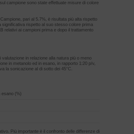
e, sul campione sono state effettuate misure di colore
ampione, pari al 5.7%, è risultata più alta rispetto
a significativa rispetto al suo stesso colore prima
AB relativi ai campioni prima e dopo il trattamento
i valutazione in relazione alla natura più o meno
ione in metanolo ed in esano, in rapporto 1:20 p/v,
a la sonicazione al di sotto dei 45°C.
n esano (%)
vo. Più importante è il confronto delle differenze di