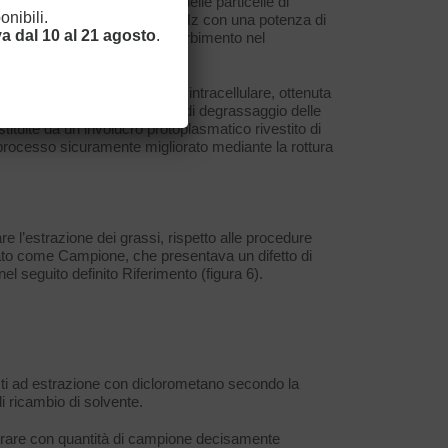
ni del 90% nelle dimensioni delle particelle di
nibili.
he l’utilizzo di ultrasuoni a 40 kHz con una potenza di
a dal 10 al 21 agosto
.
aumento del 22% del suo assorbimento nel
i e l’estrazione di materiale intracellulare, ottenuta
asi in cui è prevista una fase di degrassaggio delle
stituite da un involucro protoplasmatico rivestito di
e, processo sicuramente migliorato mediante la rottura
rare l’estrazione dei grassi, rispetto alle procedure
rtato come Campione, che presentava un difetto di
nel seguito definito Riferimento (figura 6).
osti ad estrazione con diclorometano secondo la
i ricambio di solvente.
avorare con quantità di campione decisamente