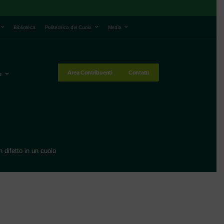
Biblioteca
Politecnico del Cuoio
Media
Area Contribuenti
Contatti
e
 difetto in un cuoio