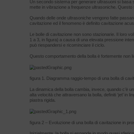
Un secondo sistema per generare ultrasuoni si basa 
mette in vibrazione a frequenze ultrasoniche. Questo si
Quando delle onde ultrasoniche vengono fatte passare a
cavitazione ed il fenomeno è definito cavitazione acus
Le bolle di cavitazione non sono stazionarie. Il loro 
1 a 3, in figura) a causa di una elevata pressione int
può riespandersi e ricominciare il ciclo.
Questo comportamento della bolla è fortemente non lin
figura 1. Diagramma raggio-tempo di una bolla di cav
La dinamica della bolla cambia, invece, quando c’è un o
alta velocità che attraversano la bolla, definiti ‘jet’ in
piastra rigida.
figura 2 – Evoluzione di una bolla di cavitazione in pr
Inizialmente, la bolla si espande in modo quasi sferico 