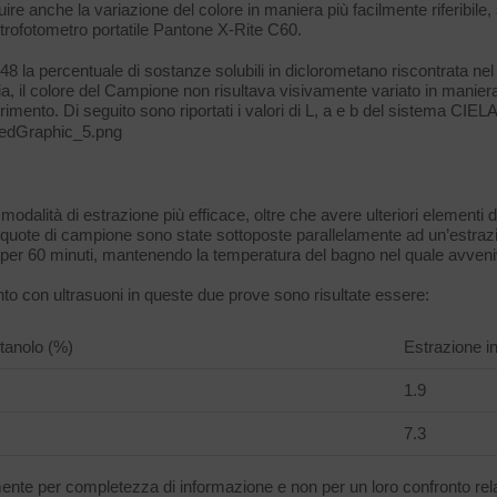
guire anche la variazione del colore in maniera più facilmente riferibil
trofotometro portatile Pantone X-Rite C60.
la percentuale di sostanze solubili in diclorometano riscontrata nel C
via, il colore del Campione non risultava visivamente variato in manier
rimento. Di seguito sono riportati i valori di L, a e b del sistema CIEL
dalità di estrazione più efficace, oltre che avere ulteriori elementi d
aliquote di campione sono state sottoposte parallelamente ad un’estraz
 per 60 minuti, mantenendo la temperatura del bagno nel quale avveniv
to con ultrasuoni in queste due prove sono risultate essere:
tanolo (%)
Estrazione i
1.9
7.3
ente per completezza di informazione e non per un loro confronto relati