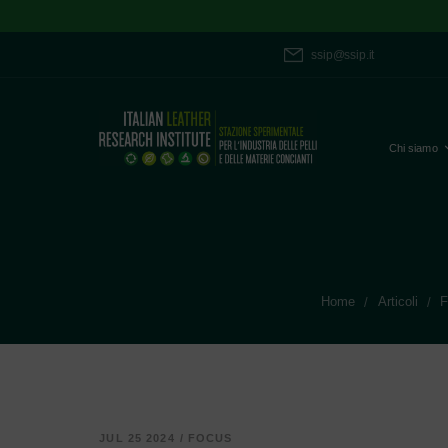
ssip@ssip.it
Chi siamo
Home
Articoli
F
/
/
JUL 25 2024
/
FOCUS