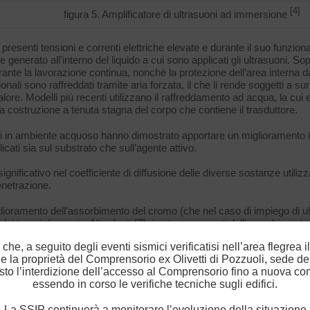
[4]
figura 5. Amplificatore di ultrasuoni ad immersione
resenti tensioni e correnti elettriche elevate e durante il suo funzio
 generato all’interno del liquido a cui sono applicati gli ultrasuoni. So
rante la lavorazione continua, nonché la protezione dell’area interna d
zionali sono raffreddati tramite aria forzata, il che li rende soggetti a
re. Modelli più recenti utilizzano il raffreddamento ad acqua, la cui eff
a costruzione a tenuta stagna del corpo che contiene il trasduttore.
suoni in ambiente acquoso hanno dimostrato apportare un miglioramento i
ati sia sul substrato che sull’agente attivo.
ignificativo nel coefficiente di diffusione delle diverse sostanze utili
penetrazione.
glioramento dell’assorbimento del cromo (che nel caso di impiego di ult
dei tempi di concia. Altre fonti [7] riportano aumenti dell’assorbimento
to [9] nel caso del processo di tintura della pelle. In tale studio si
 che, a seguito degli eventi sismici verificatisi nell’area flegrea i
i al 4%, oltre che un miglioramento della uniformità di distribuzione in s
i e la proprietà del Comprensorio ex Olivetti di Pozzuoli, sede de
tto ciò senza variazioni apprezzabili delle caratteristiche meccaniche e
to l’interdizione dell’accesso al Comprensorio fino a nuova c
essendo in corso le verifiche tecniche sugli edifici.
la riduzione della granulometria di alcuni prodotti usati nel process
inergica con la dilatazione meccanica esercitata sulle vie di assorbim
La SSIP continuerà a monitorare l’evoluzione della situazione