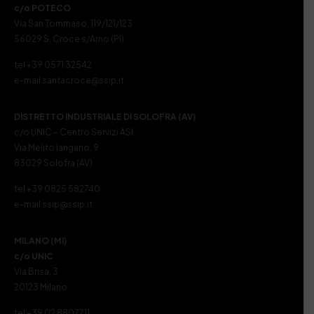
c/o POTECO
Via San Tommaso, 119/121/123
56029 S. Croce s/Arno (PI)
tel +39 0571 32542
e-mail santacroce@ssip.it
DISTRETTO INDUSTRIALE DI SOLOFRA (AV)
c/o UNIC – Centro Servizi ASI
Via Melito Iangano, 9
83029 Solofra (AV)
tel +39 0825 582740
e-mail ssip@ssip.it
MILANO (MI)
c/o UNIC
Via Brisa, 3
20123 Milano
tel +39 02 8807711