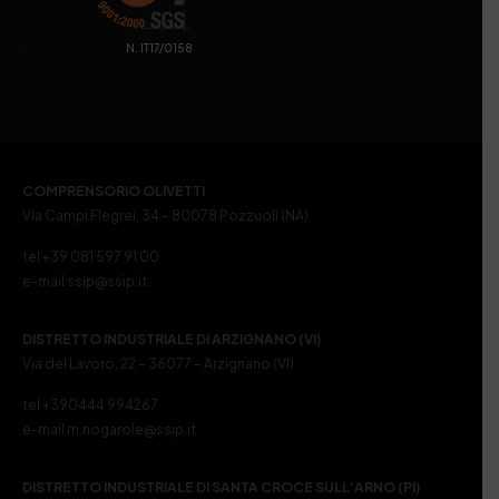
. N. IT17/0158
COMPRENSORIO OLIVETTI
Via Campi Flegrei, 34 – 80078 Pozzuoli (NA)
tel +39 081 597 91 00
e-mail ssip@ssip.it
DISTRETTO INDUSTRIALE DI ARZIGNANO (VI)
Via del Lavoro, 22 – 36077 – Arzignano (VI)
tel +390444 994267
e-mail m.nogarole@ssip.it
DISTRETTO INDUSTRIALE DI SANTA CROCE SULL’ARNO (PI)