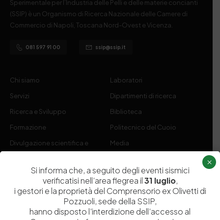
Sperimentale per l’Industria delle Pelli e delle materie concianti
(SSIP) è un Organismo di Ricerca Nazionale delle Camere di
Commercio di Napoli, Toscana Nord-Ovest e Vicenza.
081 597 91 00
ssip@ssip.it
Chi siamo
Laboratori
Servizi
Dipartimenti di ricerca
Ricerca e Sviluppo
Biblioteca
Formazione
Politecnico del Cuoio
Divulgazione scientifica e
Media
documentazione
×
Si informa che, a seguito degli eventi sismici
Tutela Whistleblowing
Contribuenti
verificatisi nell’area flegrea il
31 luglio
,
Amministrazione Trasparente
Contatti
i gestori e la proprietà del Comprensorio ex Olivetti di
Pozzuoli, sede della SSIP,
hanno disposto l’interdizione dell’accesso al