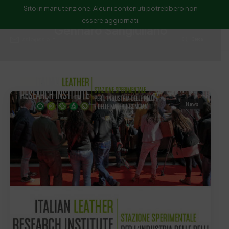
Sito in manutenzione. Alcuni contenuti potrebbero non
essere aggiornati.
Gennaro Sangiuliano
ssip@ssip.it
Cerca
News