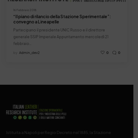
16 Febbraio 2018
“Il piano di rilancio della Stazione Sperimentale”:
convegno a Lineapelle
Partecipano il presidente UNIC Russo e il direttore
generale SSIP Imperiale Appuntamento mercoledì 21
febbraio…
by
Admin_dev2
0
0
Istituita a Napoli per Regio Decreto nel 1885, la Stazione