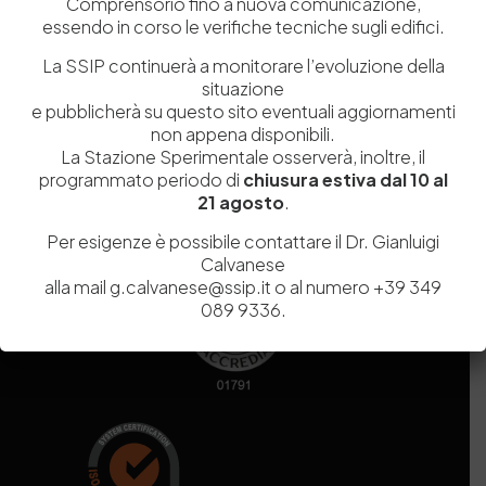
Comprensorio fino a nuova comunicazione,
essendo in corso le verifiche tecniche sugli edifici.
Codice fiscale e Partita Iva
07936981211
La SSIP continuerà a monitorare l’evoluzione della
Iscrizione REA
NA 920756
situazione
Codice di iscrizione all’Anagrafe Nazionale delle Ricerche del
e pubblicherà su questo sito eventuali aggiornamenti
MIUR
000290_EIRI
non appena disponibili.
Capitale Sociale
Euro
9.690.240,00
La Stazione Sperimentale osserverà, inoltre, il
Pec
stazionesperimentaleindustriapelli@legalmail.it
programmato periodo di
chiusura estiva dal 10 al
Sede legale
Via Campi Flegrei, 34 – 80078 Pozzuoli (NA) – Tel. +39
21 agosto
.
081 5979100
Per esigenze è possibile contattare il Dr. Gianluigi
Calvanese
alla mail g.calvanese@ssip.it o al numero +39 349
089 9336.