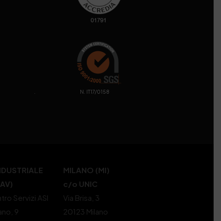
. N. IT17/0158
NDUSTRIALE
MILANO (MI)
(AV)
c/o UNIC
tro Servizi ASI
Via Brisa, 3
ano, 9
20123 Milano