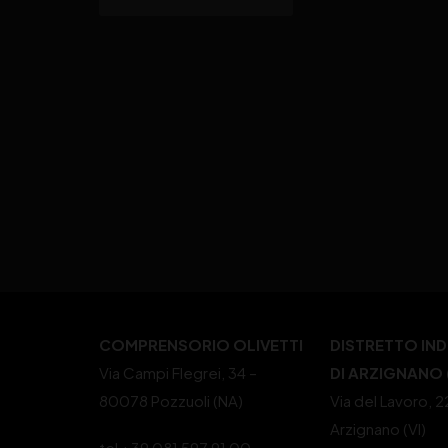
COMPRENSORIO OLIVETTI
DISTRETTO IN
Via Campi Flegrei, 34 –
DI ARZIGNANO (
80078 Pozzuoli (NA)
Via del Lavoro, 
Arzignano (VI)
tel +39 081 597 91 00