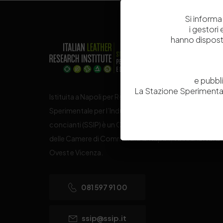
Si informa 
i gestori
hanno dispost
e pubbl
La Stazione Sperimental
Istituita a Napoli per Regio Decreto nel 1885, la Stazi
Sperimentale per l’Industria delle Pelli e delle materie
concianti (SSIP) è un Organismo di Ricerca Nazionale
delle Camere di Commercio di Napoli, Toscana Nord
Ovest e Vicenza.
081 597 91 00
ssip@ssip.it