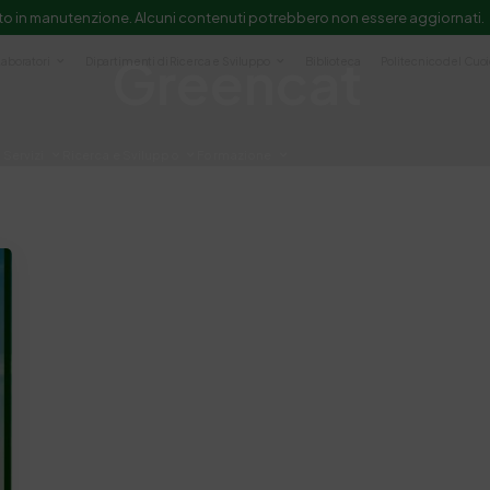
to in manutenzione. Alcuni contenuti potrebbero non essere aggiornati.
Greencat
Laboratori
Dipartimenti di Ricerca e Sviluppo
Biblioteca
Politecnico del Cuo
Servizi
Ricerca e Sviluppo
Formazione
e scientifica e documentazione