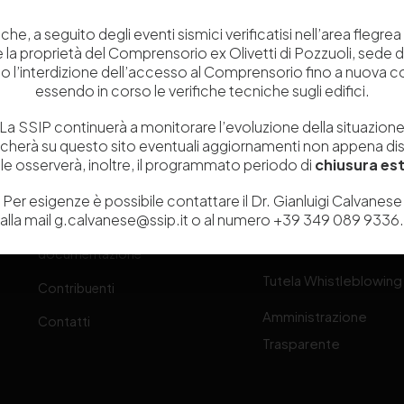
che, a seguito degli eventi sismici verificatisi nell’area flegrea 
 e la proprietà del Comprensorio ex Olivetti di Pozzuoli, sede d
o l’interdizione dell’accesso al Comprensorio fino a nuova 
essendo in corso le verifiche tecniche sugli edifici.
Chi siamo
Laboratori
La SSIP continuerà a monitorare l’evoluzione della situazion
Servizi
Dipartimenti di ricerca
icherà su questo sito eventuali aggiornamenti non appena disp
Ricerca e Sviluppo
Biblioteca
e osserverà, inoltre, il programmato periodo di
chiusura est
one
Formazione
Politecnico del Cuoio
Per esigenze è possibile contattare il Dr. Gianluigi Calvanese
alla mail g.calvanese@ssip.it o al numero +39 349 089 9336.
Divulgazione scientifica e
Media
-
documentazione
Tutela Whistleblowing
Contribuenti
Amministrazione
Contatti
Trasparente