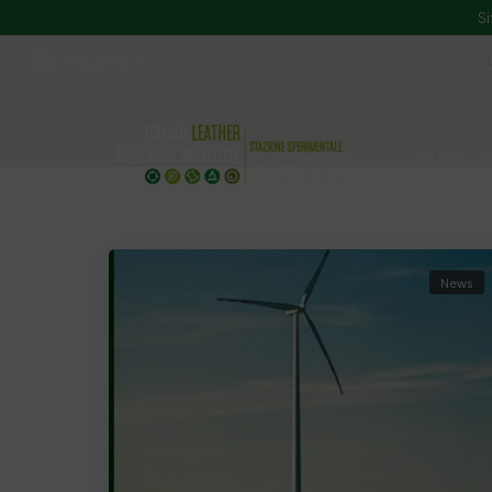
Si
ssip@ssip.it
Chi siamo
Divulgazion
News