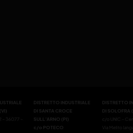
DUSTRIALE
DISTRETTO INDUSTRIALE
DISTRETTO I
VI)
DI SANTA CROCE
DI SOLOFRA 
22 – 36077 –
SULL’ARNO (PI)
c/o UNIC – Cen
c/o POTECO
Via Melito Iang