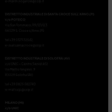
e-mail m.nogarole@ssip.it
DISTRETTO INDUSTRIALE DI SANTA CROCE SULL’ARNO (PI)
c/o POTECO
Via San Tommaso, 119/121/123
56029 S. Croce s/Arno (PI)
tel +39 0571 32542
e-mail santacroce@ssip.it
DISTRETTO INDUSTRIALE DI SOLOFRA (AV)
c/o UNIC – Centro Servizi ASI
Via Melito Iangano, 9
83029 Solofra (AV)
tel +39 0825 582740
e-mail ssip@ssip.it
MILANO (MI)
c/o UNIC