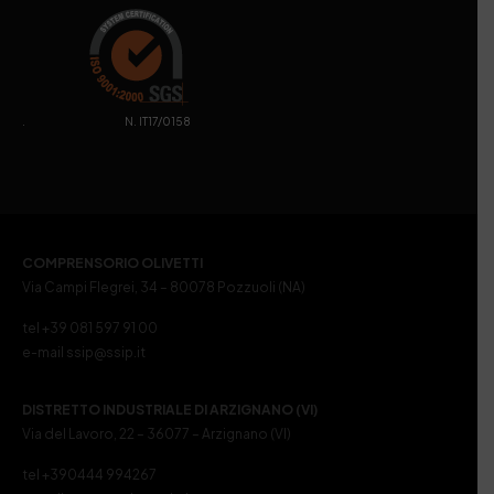
. N. IT17/0158
COMPRENSORIO OLIVETTI
Via Campi Flegrei, 34 – 80078 Pozzuoli (NA)
tel +39 081 597 91 00
e-mail ssip@ssip.it
DISTRETTO INDUSTRIALE DI ARZIGNANO (VI)
Via del Lavoro, 22 – 36077 – Arzignano (VI)
tel +390444 994267