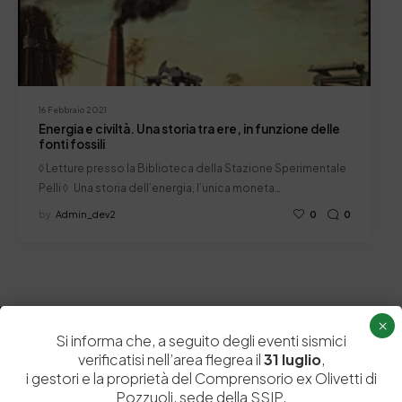
16 Febbraio 2021
Energia e civiltà. Una storia tra ere, in funzione delle
fonti fossili
◊ Letture presso la Biblioteca della Stazione Sperimentale
Pelli ◊ Una storia dell’energia, l’unica moneta…
by
Admin_dev2
0
0
×
Si informa che, a seguito degli eventi sismici
verificatisi nell’area flegrea il
31 luglio
,
i gestori e la proprietà del Comprensorio ex Olivetti di
Pozzuoli, sede della SSIP,