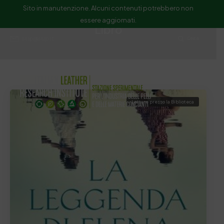
Sito in manutenzione. Alcuni contenuti potrebbero non
essere aggiornati.
Libro
ssip@ssip.it
Cerca
Letture presso la Biblioteca