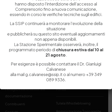
hanno disposto l’interdizione dell’accesso al
Comprensorio fino a nuova comunicazione,
Istituita a Napoli per Regio Decreto nel 1885, la Stazione
essendo in corso le verifiche tecniche sugli edifici.
Sperimentale per l’Industria delle Pelli e delle materie concianti
La SSIP continuerà a monitorare l’evoluzione della
(SSIP) è un Organismo di Ricerca Nazionale delle Camere di
situazione
Commercio di Napoli, Toscana Nord-Ovest e Vicenza.
e pubblicherà su questo sito eventuali aggiornamenti
non appena disponibili.
081 597 91 00
ssip@ssip.it
La Stazione Sperimentale osserverà, inoltre, il
programmato periodo di
chiusura estiva dal 10 al
21 agosto
.
Chi siamo
Laboratori
Per esigenze è possibile contattare il Dr. Gianluigi
Servizi
Dipartimenti di ricerca
Calvanese
Ricerca e Sviluppo
Biblioteca
alla mail g.calvanese@ssip.it o al numero +39 349
089 9336.
Formazione
Politecnico del Cuoio
Divulgazione scientifica e
Media
documentazione
Tutela Whistleblowing
Contribuenti
Amministrazione Trasparente