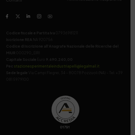
Contatti
Codice fiscale e Partita Iva
07936981211
Iscrizione REA
NA 920756
Codice di iscrizione all’Anagrafe Nazionale delle Ricerche del
MIUR
000290_EIRI
Capitale Sociale
Euro
9.690.240,00
Pec
stazionesperimentaleindustriapelli@legalmail.it
Sede legale
Via Campi Flegrei, 34 – 80078 Pozzuoli (NA) – Tel. +39
081 5979100