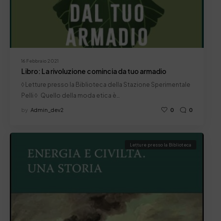
16 Febbraio 2021
Libro: La rivoluzione comincia da tuo armadio
◊ Letture presso la Biblioteca della Stazione Sperimentale
Pelli ◊ Quello della moda etica è…
by
Admin_dev2
0
0
Letture presso la Biblioteca