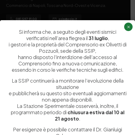
Commercio di Napoli, Toscana Nord-Ovest e Vicenza.
081 597 91 00
ssip@ssip.it
×
Si informa che, a seguito degli eventi sismici
verificatisi nell’area flegrea il
31 luglio
,
Chi siamo
Laboratori
i gestori e la proprietà del Comprensorio ex Olivetti di
Servizi
Dipartimenti di ricerca
Pozzuoli, sede della SSIP,
hanno disposto l’interdizione dell’accesso al
Ricerca e Sviluppo
Biblioteca
Comprensorio fino a nuova comunicazione,
Formazione
Politecnico del Cuoio
essendo in corso le verifiche tecniche sugli edifici.
Divulgazione scientifica e
Media
La SSIP continuerà a monitorare l’evoluzione della
documentazione
situazione
e pubblicherà su questo sito eventuali aggiornamenti
Tutela Whistleblowing
Contribuenti
non appena disponibili.
Amministrazione Trasparente
Contatti
La Stazione Sperimentale osserverà, inoltre, il
programmato periodo di
chiusura estiva dal 10 al
21 agosto
.
Per esigenze è possibile contattare il Dr. Gianluigi