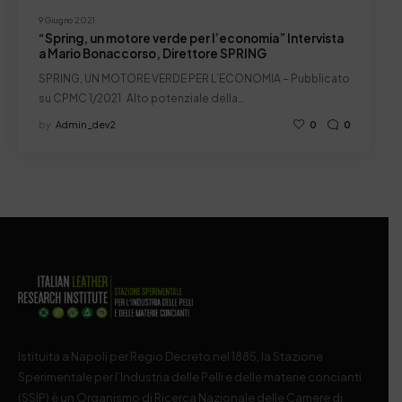
9 Giugno 2021
“Spring, un motore verde per l’economia” Intervista
a Mario Bonaccorso, Direttore SPRING
SPRING, UN MOTORE VERDE PER L’ECONOMIA – Pubblicato
su CPMC 1/2021 Alto potenziale della…
by
Admin_dev2
0
0
Istituita a Napoli per Regio Decreto nel 1885, la Stazione
Sperimentale per l’Industria delle Pelli e delle materie concianti
(SSIP) è un Organismo di Ricerca Nazionale delle Camere di