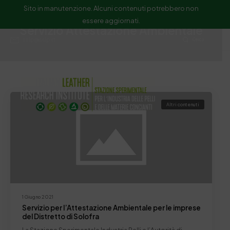
Sito in manutenzione. Alcuni contenuti potrebbero non
essere aggiornati.
Servizio Attestazione Ambientale
ssip@ssip.it
Cerca
Altri contenuti
1 Giugno 2021
Servizio per l’Attestazione Ambientale per le imprese
del Distretto di Solofra