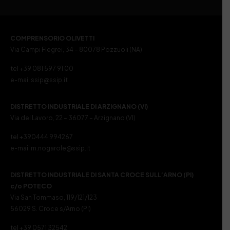
COMPRENSORIO OLIVETTI
Via Campi Flegrei, 34 – 80078 Pozzuoli (NA)
tel +39 081 597 91 00
e-mail ssip@ssip.it
DISTRETTO INDUSTRIALE DI ARZIGNANO (VI)
Via del Lavoro, 22 – 36077 – Arzignano (VI)
tel +390444 994267
e-mail m.nogarole@ssip.it
DISTRETTO INDUSTRIALE DI SANTA CROCE SULL’ARNO (PI)
c/o POTECO
Via San Tommaso, 119/121/123
56029 S. Croce s/Arno (PI)
tel +39 0571 32542