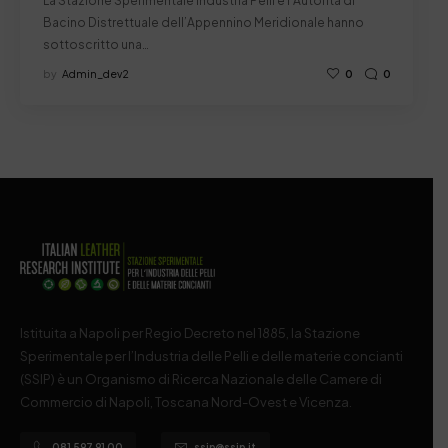
La Stazione Sperimentale Industria Pelli e l’Autorità di
Bacino Distrettuale dell’Appennino Meridionale hanno
sottoscritto una…
by
Admin_dev2
0
0
Istituita a Napoli per Regio Decreto nel 1885, la Stazione
Sperimentale per l’Industria delle Pelli e delle materie concianti
(SSIP) è un Organismo di Ricerca Nazionale delle Camere di
Commercio di Napoli, Toscana Nord-Ovest e Vicenza.
081 597 91 00
ssip@ssip.it