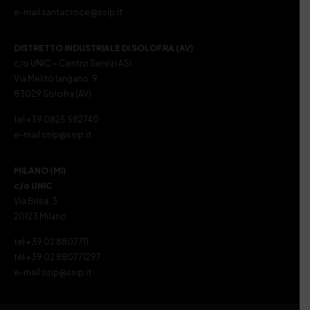
e-mail santacroce@ssip.it
DISTRETTO INDUSTRIALE DI SOLOFRA (AV)
c/o UNIC – Centro Servizi ASI
Via Melito Iangano, 9
83029 Solofra (AV)
tel +39 0825 582740
e-mail ssip@ssip.it
MILANO (MI)
c/o UNIC
Via Brisa, 3
20123 Milano
tel +39 02 8807711
tel +39 02 880771297
e-mail ssip@ssip.it