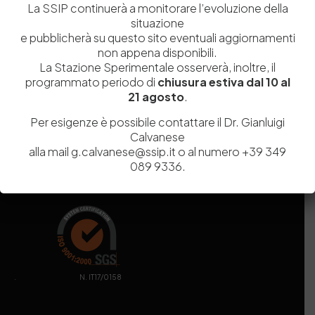
La SSIP continuerà a monitorare l’evoluzione della
MIUR
000290_EIRI
situazione
Capitale Sociale
Euro
9.690.240,00
e pubblicherà su questo sito eventuali aggiornamenti
Pec
stazionesperimentaleindustriapelli@legalmail.it
non appena disponibili.
Sede legale
Via Campi Flegrei, 34 – 80078 Pozzuoli (NA) – Tel. +39
La Stazione Sperimentale osserverà, inoltre, il
081 5979100
programmato periodo di
chiusura estiva dal 10 al
21 agosto
.
Per esigenze è possibile contattare il Dr. Gianluigi
Calvanese
alla mail g.calvanese@ssip.it o al numero +39 349
089 9336.
. N. IT17/0158