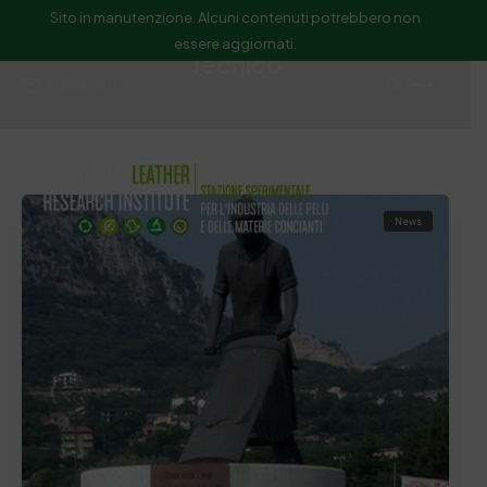
Sito in manutenzione. Alcuni contenuti potrebbero non
essere aggiornati.
Tecnico
ssip@ssip.it
Cerca
News