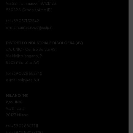
Via San Tommaso, 119/121/123
56029 S. Croce s/Arno (PI)
tel +39 0571 32542
e-mail santacroce@ssip.it
DISTRETTO INDUSTRIALE DI SOLOFRA (AV)
c/o UNIC – Centro Servizi ASI
Via Melito Iangano, 9
83029 Solofra (AV)
tel +39 0825 582740
e-mail ssip@ssip.it
MILANO (MI)
c/o UNIC
Via Brisa, 3
20123 Milano
tel +39 02 8807711
tel +39 02 880771297