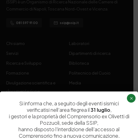
(SSIP) è un Organismo di Ricerca Nazionale delle Camere di
Commercio di Napoli, Toscana Nord-Ovest e Vicenza.
081 597 91 00
ssip@ssip.it
Chi siamo
Laboratori
Servizi
Dipartimenti di ricerca
Ricerca e Sviluppo
Biblioteca
Formazione
Politecnico del Cuoio
Divulgazione scientifica e
Media
documentazione
×
Tutela Whistleblowing
Contribuenti
Si informa che, a seguito degli eventi sismici
verificatisi nell’area flegrea il
31 luglio
,
Amministrazione Trasparente
Contatti
i gestori e la proprietà del Comprensorio ex Olivetti di
Pozzuoli, sede della SSIP,
hanno disposto l’interdizione dell’accesso al
Comprensorio fino a nuova comunicazione,