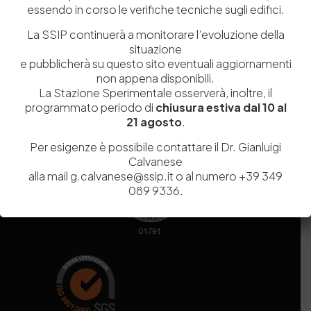
essendo in corso le verifiche tecniche sugli edifici.
Codice fiscale e Partita Iva
07936981211
Iscrizione REA
NA 920756
La SSIP continuerà a monitorare l’evoluzione della
Codice di iscrizione all’Anagrafe Nazionale delle Ricerche del
situazione
MIUR
000290_EIRI
e pubblicherà su questo sito eventuali aggiornamenti
Capitale Sociale
Euro
9.690.240,00
non appena disponibili.
La Stazione Sperimentale osserverà, inoltre, il
Pec
stazionesperimentaleindustriapelli@legalmail.it
programmato periodo di
chiusura estiva dal 10 al
Sede legale
Via Campi Flegrei, 34 – 80078 Pozzuoli (NA) – Tel. +39
21 agosto
.
081 5979100
Per esigenze è possibile contattare il Dr. Gianluigi
Calvanese
alla mail g.calvanese@ssip.it o al numero +39 349
089 9336.