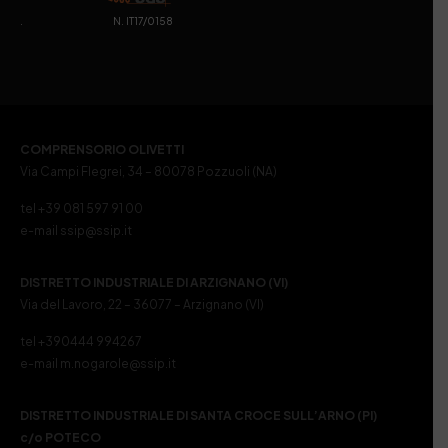
. N. IT17/0158
COMPRENSORIO OLIVETTI
Via Campi Flegrei, 34 – 80078 Pozzuoli (NA)
tel +39 081 597 91 00
e-mail ssip@ssip.it
DISTRETTO INDUSTRIALE DI ARZIGNANO (VI)
Via del Lavoro, 22 – 36077 – Arzignano (VI)
tel +390444 994267
e-mail m.nogarole@ssip.it
DISTRETTO INDUSTRIALE DI SANTA CROCE SULL’ARNO (PI)
c/o POTECO