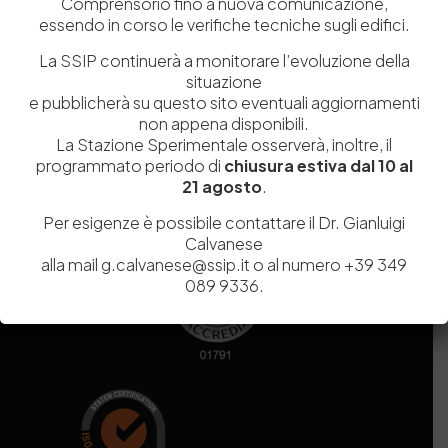
Comprensorio fino a nuova comunicazione,
essendo in corso le verifiche tecniche sugli edifici.
Codice fiscale e Partita Iva
07936981211
La SSIP continuerà a monitorare l’evoluzione della
Iscrizione REA
NA 920756
situazione
Codice di iscrizione all’Anagrafe Nazionale delle Ricerche del
e pubblicherà su questo sito eventuali aggiornamenti
MIUR
000290_EIRI
non appena disponibili.
Capitale Sociale
Euro
9.690.240,00
La Stazione Sperimentale osserverà, inoltre, il
Pec
stazionesperimentaleindustriapelli@legalmail.it
programmato periodo di
chiusura estiva dal 10 al
Sede legale
Via Campi Flegrei, 34 – 80078 Pozzuoli (NA) – Tel. +39
21 agosto
.
081 5979100
Per esigenze è possibile contattare il Dr. Gianluigi
Calvanese
alla mail g.calvanese@ssip.it o al numero +39 349
089 9336.