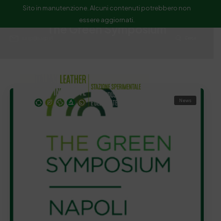
Sito in manutenzione. Alcuni contenuti potrebbero non
essere aggiornati.
The Green Symposium
ssip@ssip.it
Cerca
News