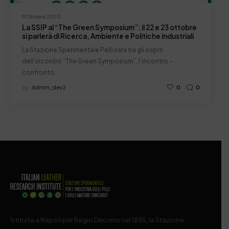
19 Ottobre 2020
La SSIP al “The Green Symposium”: il 22 e 23 ottobre
si parlerà di Ricerca, Ambiente e Politiche industriali
La Stazione Sperimentale Pelli sarà tra gli ospiti
dell’incontro “The Green Symposium”, l’incontro –
confronto…
by
Admin_dev2
0
0
Istituita a Napoli per Regio Decreto nel 1885, la Stazione