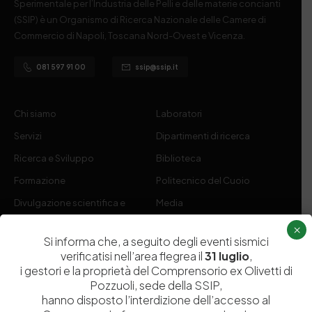
Sperimentale per l’Industria delle Pelli e delle materie concianti
(SSIP) è un Organismo di Ricerca Nazionale delle Camere di
Commercio di Napoli, Toscana Nord-Ovest e Vicenza.
081 597 91 00
ssip@ssip.it
Chi siamo
Laboratori
Servizi
Dipartimenti di ricerca
Ricerca e Sviluppo
Biblioteca
Formazione
Politecnico del Cuoio
Divulgazione scientifica e
Media
documentazione
×
Si informa che, a seguito degli eventi sismici
Tutela Whistleblowing
Contribuenti
verificatisi nell’area flegrea il
31 luglio
,
Amministrazione Trasparente
Contatti
i gestori e la proprietà del Comprensorio ex Olivetti di
Pozzuoli, sede della SSIP,
hanno disposto l’interdizione dell’accesso al