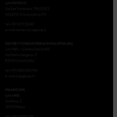
c/o POTECO
Via San Tommaso, 119/121/123
56029 S. Croce s/Arno (PI)
tel +39 0571 32542
e-mail santacroce@ssip.it
DISTRETTO INDUSTRIALE DI SOLOFRA (AV)
c/o UNIC – Centro Servizi ASI
Via Melito Iangano, 9
83029 Solofra (AV)
tel +39 0825 582740
e-mail ssip@ssip.it
MILANO (MI)
c/o UNIC
Via Brisa, 3
20123 Milano
tel +39 02 8807711