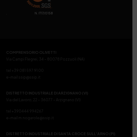
. N. IT17/0158
COMPRENSORIO OLIVETTI
Via Campi Flegrei, 34 – 80078 Pozzuoli (NA)
tel +39 081 597 91 00
e-mail ssip@ssip.it
DISTRETTO INDUSTRIALE DI ARZIGNANO (VI)
Via del Lavoro, 22 – 36077 – Arzignano (VI)
tel +390444 994267
e-mail m.nogarole@ssip.it
DISTRETTO INDUSTRIALE DI SANTA CROCE SULL’ARNO (PI)