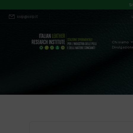
Si
ssip@ssip.it
Chi siamo
Divulgazion