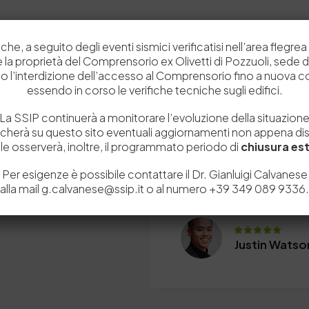
che, a seguito degli eventi sismici verificatisi nell’area flegrea 
 e la proprietà del Comprensorio ex Olivetti di Pozzuoli, sede d
o l’interdizione dell’accesso al Comprensorio fino a nuova 
essendo in corso le verifiche tecniche sugli edifici.
La SSIP continuerà a monitorare l’evoluzione della situazion
Us
icherà su questo sito eventuali aggiornamenti non appena disp
This is simply the best W
e osserverà, inoltre, il programmato periodo di
chiusura est
kind of website. Just be p
and Join over
Per esigenze è possibile contattare il Dr. Gianluigi Calvanese
configuring. There are so
iews on Theme
alla mail g.calvanese@ssip.it o al numero +39 349 089 9336.
can change everything wit
technical knowledge.
Justin Watso