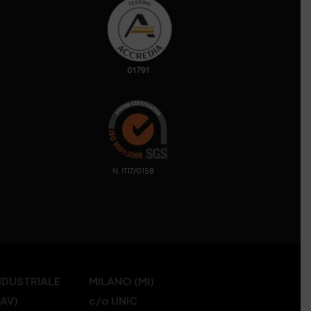
. N. IT17/0158
NDUSTRIALE
MILANO (MI)
(AV)
c/o UNIC