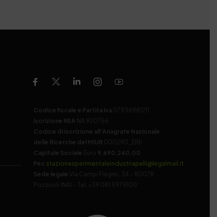
Codice fiscale e Partita Iva
07936981211
Iscrizione REA
NA 920756
Codice di iscrizione all’Anagrafe Nazionale
delle Ricerche del MIUR
000290_EIRI
Capitale Sociale
Euro
9.690.240,00
Pec
stazionesperimentaleindustriapelli@legalmail.it
Sede legale
Via Campi Flegrei, 34 – 80078
Pozzuoli (NA) – Tel. +39 081 5979100