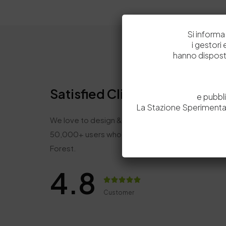
Si informa 
i gestori
hanno dispost
Satisfied Clients Say About 
e pubbl
La Stazione Sperimental
We love to design & develop awesome websites 
50,000+ users who love us. Our customer's rev
Forest.
4.8
Customer