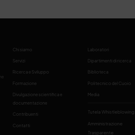
Chi siamo
Laboratori
Servizi
Dipartimenti di ricerca
Ricerca e Sviluppo
Biblioteca
one
Formazione
Politecnico del Cuoio
Divulgazione scientifica e
Media
-
documentazione
Tutela Whistleblowing
Contribuenti
Amministrazione
Contatti
Trasparente