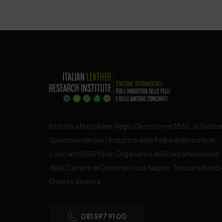
Istituita a Napoli per Regio Decreto nel 1885, la Stazi
Sperimentale per l’Industria delle Pelli e delle materie
concianti (SSIP) è un Organismo di Ricerca Nazionale
delle Camere di Commercio di Napoli, Toscana Nord
Ovest e Vicenza.
081 597 91 00