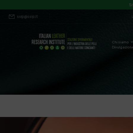
Si
ssip@ssip.it
Chi siamo
Divulgazion