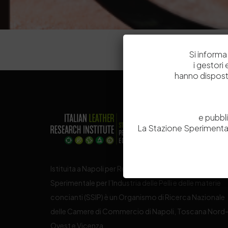
Si informa 
i gestori
hanno dispost
e pubbl
La Stazione Sperimental
Istituita a Napoli per Regio Decreto nel 1885, la Stazi
Sperimentale per l’Industria delle Pelli e delle materie
concianti (SSIP) è un Organismo di Ricerca Nazionale
delle Camere di Commercio di Napoli, Toscana Nord
Ovest e Vicenza.