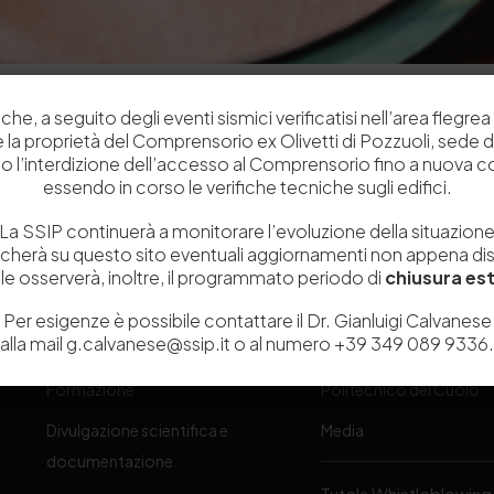
che, a seguito degli eventi sismici verificatisi nell’area flegrea 
 e la proprietà del Comprensorio ex Olivetti di Pozzuoli, sede d
o l’interdizione dell’accesso al Comprensorio fino a nuova 
essendo in corso le verifiche tecniche sugli edifici.
La SSIP continuerà a monitorare l’evoluzione della situazion
icherà su questo sito eventuali aggiornamenti non appena disp
Chi siamo
Laboratori
e osserverà, inoltre, il programmato periodo di
chiusura est
Servizi
Dipartimenti di ricerca
Per esigenze è possibile contattare il Dr. Gianluigi Calvanese
alla mail g.calvanese@ssip.it o al numero +39 349 089 9336.
Ricerca e Sviluppo
Biblioteca
one
Formazione
Politecnico del Cuoio
Divulgazione scientifica e
Media
-
documentazione
Tutela Whistleblowing