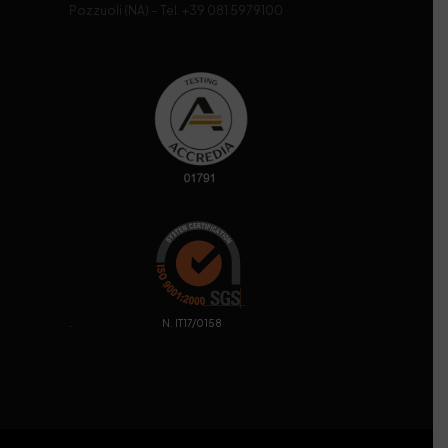
Pozzuoli (NA) – Tel. +39 081 5979100
. N. IT17/0158