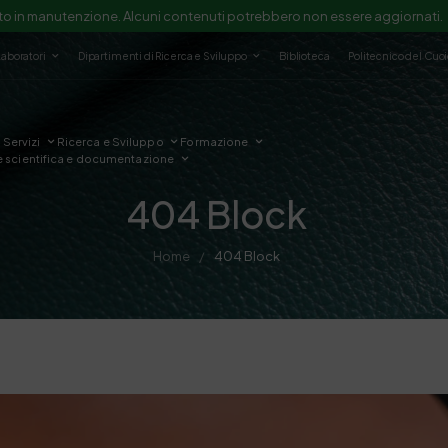
to in manutenzione. Alcuni contenuti potrebbero non essere aggiornati.
Laboratori
Dipartimenti di Ricerca e Sviluppo
Biblioteca
Politecnico del Cuo
Servizi
Ricerca e Sviluppo
Formazione
e scientifica e documentazione
404 Block
Home
404 Block
/