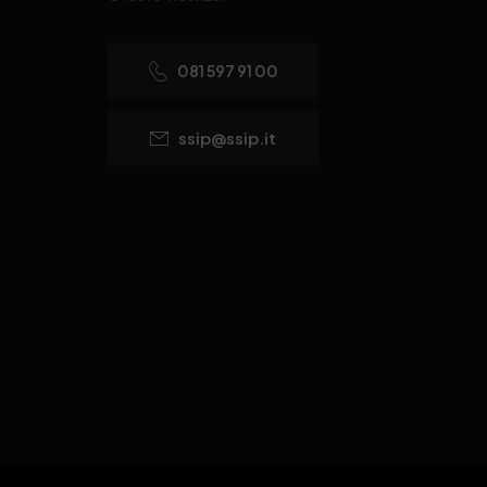
081 597 91 00
ssip@ssip.it