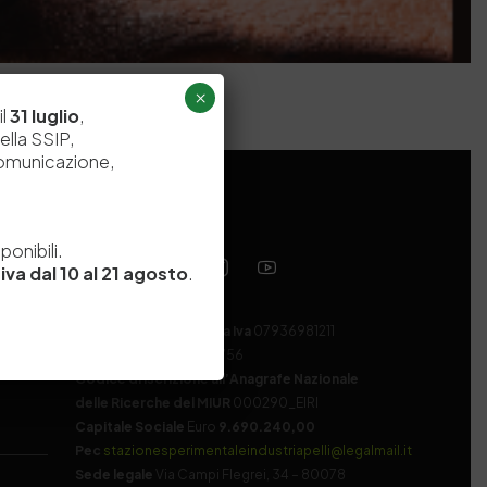
×
il
31 luglio
,
ella SSIP,
comunicazione,
e
onibili.
iva dal 10 al 21 agosto
.
Codice fiscale e Partita Iva
07936981211
Iscrizione REA
NA 920756
Codice di iscrizione all’Anagrafe Nazionale
delle Ricerche del MIUR
000290_EIRI
Capitale Sociale
Euro
9.690.240,00
Pec
stazionesperimentaleindustriapelli@legalmail.it
Sede legale
Via Campi Flegrei, 34 – 80078