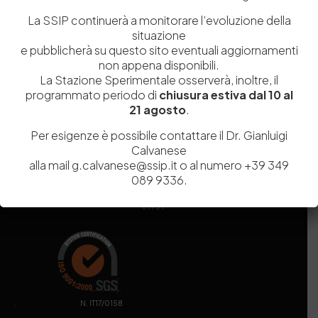
Iscrizione REA
NA 920756
Codice di iscrizione all’Anagrafe Nazionale delle Ricerche del
La SSIP continuerà a monitorare l’evoluzione della
MIUR
000290_EIRI
situazione
Capitale Sociale
Euro
9.690.240,00
e pubblicherà su questo sito eventuali aggiornamenti
non appena disponibili.
Pec
stazionesperimentaleindustriapelli@legalmail.it
La Stazione Sperimentale osserverà, inoltre, il
Sede legale
Via Campi Flegrei, 34 – 80078 Pozzuoli (NA) – Tel. +39
programmato periodo di
chiusura estiva dal 10 al
081 5979100
21 agosto
.
Per esigenze è possibile contattare il Dr. Gianluigi
Calvanese
alla mail g.calvanese@ssip.it o al numero +39 349
089 9336.
. N. IT17/0158