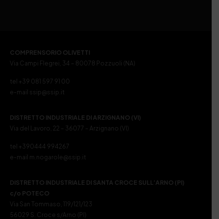
COMPRENSORIO OLIVETTI
Via Campi Flegrei, 34 – 80078 Pozzuoli (NA)
tel +39 081 597 91 00
e-mail ssip@ssip.it
DISTRETTO INDUSTRIALE DI ARZIGNANO (VI)
Via del Lavoro, 22 – 36077 – Arzignano (VI)
tel +390444 994267
e-mail m.nogarole@ssip.it
DISTRETTO INDUSTRIALE DI SANTA CROCE SULL’ARNO (PI)
c/o POTECO
Via San Tommaso, 119/121/123
56029 S. Croce s/Arno (PI)