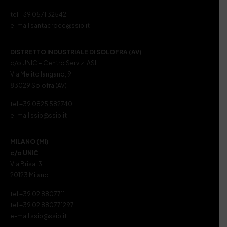
tel +39 0571 32542
e-mail santacroce@ssip.it
DISTRETTO INDUSTRIALE DI SOLOFRA (AV)
c/o UNIC – Centro Servizi ASI
Via Melito Iangano, 9
83029 Solofra (AV)
tel +39 0825 582740
e-mail ssip@ssip.it
MILANO (MI)
c/o UNIC
Via Brisa, 3
20123 Milano
tel +39 02 8807711
tel +39 02 880771297
e-mail ssip@ssip.it