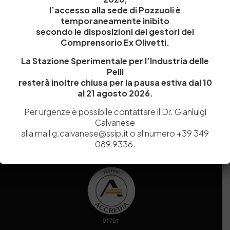
Amministrazione Trasparente
Contatti
l’accesso alla sede di Pozzuoli è
temporaneamente inibito
secondo le disposizioni dei gestori del
Comprensorio Ex Olivetti.
La Stazione Sperimentale per l’Industria delle
Codice fiscale e Partita Iva
07936981211
Pelli
Iscrizione REA
NA 920756
resterà inoltre chiusa per la pausa estiva dal 10
Codice di iscrizione all’Anagrafe Nazionale delle Ricerche del
al 21 agosto 2026.
MIUR
000290_EIRI
Capitale Sociale
Euro
9.690.240,00
Per urgenze è possibile contattare il Dr. Gianluigi
Pec
stazionesperimentaleindustriapelli@legalmail.it
Calvanese
Sede legale
Via Campi Flegrei, 34 – 80078 Pozzuoli (NA) – Tel. +39
alla mail g.calvanese@ssip.it o al numero +39 349
081 5979100
089 9336.