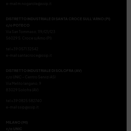
e-mail m.nogarole@ssip.it
DISTRETTO INDUSTRIALE DI SANTA CROCE SULL’ARNO (PI)
c/o POTECO
Via San Tommaso, 119/121/123
56029 S. Croce s/Arno (PI)
tel +39 0571 32542
e-mail santacroce@ssip.it
DISTRETTO INDUSTRIALE DI SOLOFRA (AV)
c/o UNIC – Centro Servizi ASI
Via Melito Iangano, 9
83029 Solofra (AV)
tel +39 0825 582740
e-mail ssip@ssip.it
MILANO (MI)
c/o UNIC