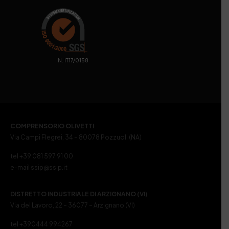
. N. IT17/0158
COMPRENSORIO OLIVETTI
Via Campi Flegrei, 34 – 80078 Pozzuoli (NA)
tel +39 081 597 91 00
e-mail ssip@ssip.it
DISTRETTO INDUSTRIALE DI ARZIGNANO (VI)
Via del Lavoro, 22 – 36077 – Arzignano (VI)
tel +390444 994267