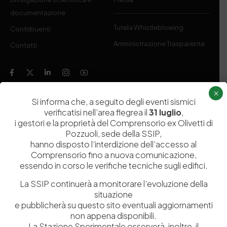
documentazione
Tutela Whistleblowing
Contribuenti
Amministrazione Trasparente
Contatti
×
Si informa che, a seguito degli eventi sismici
Codice fiscale e Partita Iva
07936981211
verificatisi nell’area flegrea il
31 luglio
,
Iscrizione REA
NA 920756
i gestori e la proprietà del Comprensorio ex Olivetti di
Codice di iscrizione all’Anagrafe Nazionale delle Ricerche del
Pozzuoli, sede della SSIP,
MIUR
000290_EIRI
hanno disposto l’interdizione dell’accesso al
Capitale Sociale
Euro
9.690.240,00
Comprensorio fino a nuova comunicazione,
Pec
stazionesperimentaleindustriapelli@legalmail.it
essendo in corso le verifiche tecniche sugli edifici.
Sede legale
Via Campi Flegrei, 34 – 80078 Pozzuoli (NA) – Tel. +39
081 5979100
La SSIP continuerà a monitorare l’evoluzione della
situazione
e pubblicherà su questo sito eventuali aggiornamenti
non appena disponibili.
La Stazione Sperimentale osserverà, inoltre, il