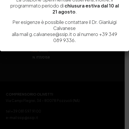
programmato periodo di
chiusura estiva dal 10 al
21 agosto
.
Per esigenze è possibile contattare il Dr. Gianluigi
Calvanese
alla mail g.calvanese@ssip.it o al numero +39 349
089 9336.
. N. IT17/0158
COMPRENSORIO OLIVETTI
Via Campi Flegrei, 34 – 80078 Pozzuoli (NA)
tel +39 081 597 91 00
e-mail ssip@ssip.it