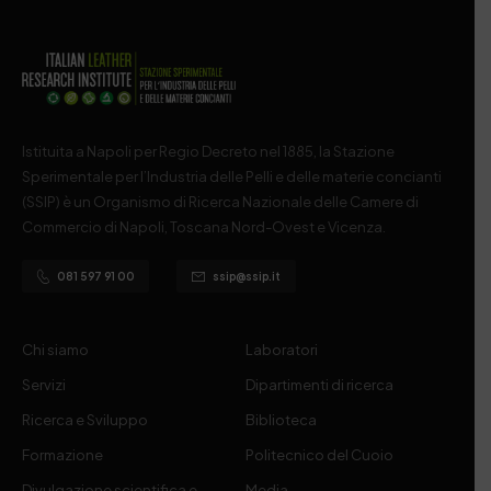
Istituita a Napoli per Regio Decreto nel 1885, la Stazione
Sperimentale per l’Industria delle Pelli e delle materie concianti
(SSIP) è un Organismo di Ricerca Nazionale delle Camere di
Commercio di Napoli, Toscana Nord-Ovest e Vicenza.
081 597 91 00
ssip@ssip.it
Chi siamo
Laboratori
Servizi
Dipartimenti di ricerca
Ricerca e Sviluppo
Biblioteca
Formazione
Politecnico del Cuoio
Divulgazione scientifica e
Media