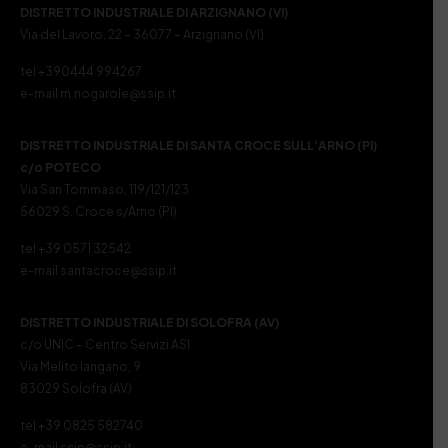
DISTRETTO INDUSTRIALE DI ARZIGNANO (VI)
Via del Lavoro, 22 – 36077 – Arzignano (VI)
tel +390444 994267
e-mail m.nogarole@ssip.it
DISTRETTO INDUSTRIALE DI SANTA CROCE SULL’ARNO (PI)
c/o POTECO
Via San Tommaso, 119/121/123
56029 S. Croce s/Arno (PI)
tel +39 0571 32542
e-mail santacroce@ssip.it
DISTRETTO INDUSTRIALE DI SOLOFRA (AV)
c/o UNIC – Centro Servizi ASI
Via Melito Iangano, 9
83029 Solofra (AV)
tel +39 0825 582740
e-mail ssip@ssip.it