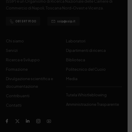
(SSIP) è un Organismo di Ricerca Nazionale delle Camere di
Commercio di Napoli, Toscana Nord-Ovest e Vicenza.
081 597 91 00
ssip@ssip.it
Chi siamo
Laboratori
Servizi
Dipartimenti di ricerca
Ricerca e Sviluppo
Biblioteca
Formazione
Politecnico del Cuoio
Divulgazione scientifica e
Media
documentazione
Tutela Whistleblowing
Contribuenti
Amministrazione Trasparente
Contatti