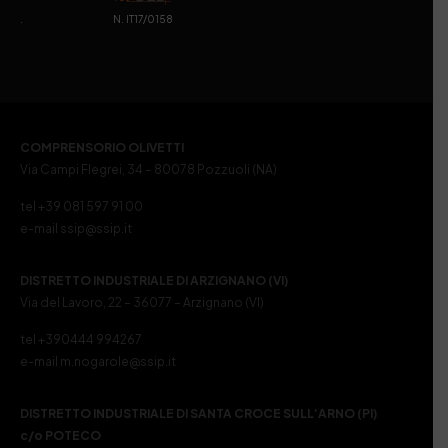
. N. IT17/0158
COMPRENSORIO OLIVETTI
Via Campi Flegrei, 34 – 80078 Pozzuoli (NA)
tel +39 081 597 91 00
e-mail ssip@ssip.it
DISTRETTO INDUSTRIALE DI ARZIGNANO (VI)
Via del Lavoro, 22 – 36077 – Arzignano (VI)
tel +390444 994267
e-mail m.nogarole@ssip.it
DISTRETTO INDUSTRIALE DI SANTA CROCE SULL’ARNO (PI)
c/o POTECO