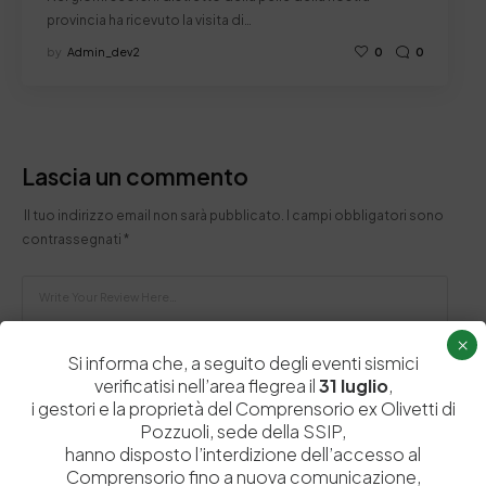
provincia ha ricevuto la visita di…
by
Admin_dev2
0
0
Lascia un commento
Il tuo indirizzo email non sarà pubblicato.
I campi obbligatori sono
contrassegnati
*
×
Si informa che, a seguito degli eventi sismici
verificatisi nell’area flegrea il
31 luglio
,
i gestori e la proprietà del Comprensorio ex Olivetti di
Pozzuoli, sede della SSIP,
hanno disposto l’interdizione dell’accesso al
Comprensorio fino a nuova comunicazione,