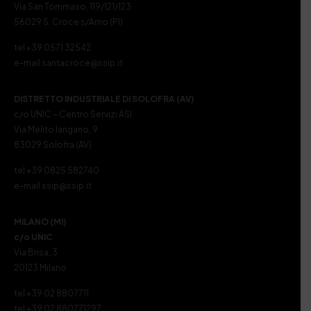
Via San Tommaso, 119/121/123
56029 S. Croce s/Arno (PI)
tel +39 0571 32542
e-mail santacroce@ssip.it
DISTRETTO INDUSTRIALE DI SOLOFRA (AV)
c/o UNIC – Centro Servizi ASI
Via Melito Iangano, 9
83029 Solofra (AV)
tel +39 0825 582740
e-mail ssip@ssip.it
MILANO (MI)
c/o UNIC
Via Brisa, 3
20123 Milano
tel +39 02 8807711
tel +39 02 880771297