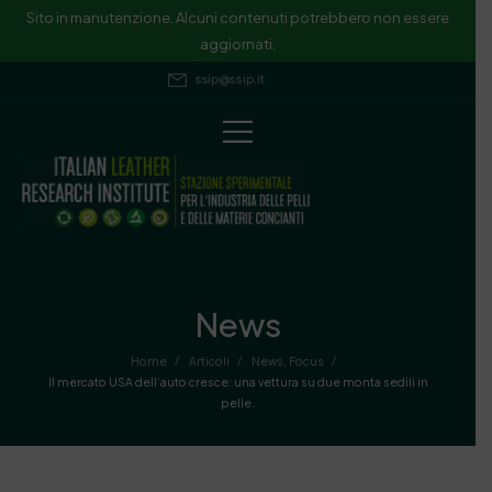
Sito in manutenzione. Alcuni contenuti potrebbero non essere
aggiornati.
ssip@ssip.it
News
/
/
/
Home
Articoli
News
,
Focus
Il mercato USA dell’auto cresce: una vettura su due monta sedili in
pelle.