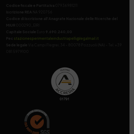
Codice fiscale e Partita Iva
07936981211
Iscrizione REA
NA 920756
Codice di iscrizione all’Anagrafe Nazionale delle Ricerche del
MIUR
000290_EIRI
Capitale Sociale
Euro
9.690.240,00
Pec
stazionesperimentaleindustriapelli@legalmail.it
Sede legale
Via Campi Flegrei, 34 – 80078 Pozzuoli (NA) – Tel. +39
081 5979100