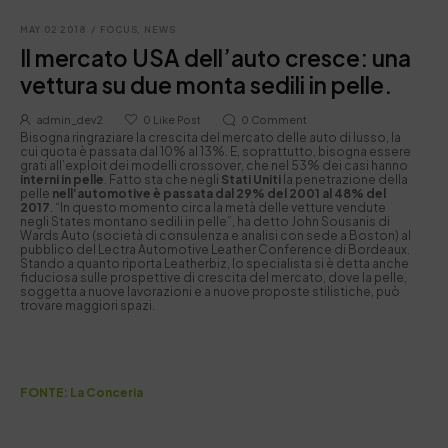
MAY 02 2018
/
FOCUS
,
NEWS
Il mercato USA dell’auto cresce: una
vettura su due monta sedili in pelle.
admin_dev2
0
Like Post
0
Comment
Bisogna ringraziare la crescita del mercato delle auto di lusso, la
cui quota è passata dal 10% al 13%. E, soprattutto, bisogna essere
grati all’exploit dei modelli crossover, che nel 53% dei casi hanno
interni in pelle
. Fatto sta che negli
Stati Uniti
la penetrazione della
pelle
nell’automotive è passata dal 29% del 2001 al 48% del
2017
. “In questo momento circa la metà delle vetture vendute
negli States montano sedili in pelle”, ha detto John Sousanis di
Wards Auto (società di consulenza e analisi con sede a Boston) al
pubblico del Lectra Automotive Leather Conference di Bordeaux.
Stando a quanto riporta Leatherbiz, lo specialista si è detta anche
fiduciosa sulle prospettive di crescita del mercato, dove la pelle,
soggetta a nuove lavorazioni e a nuove proposte stilistiche, può
trovare maggiori spazi.
FONTE: La Conceria