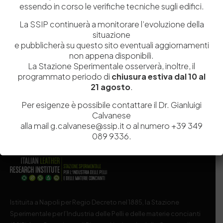
essendo in corso le verifiche tecniche sugli edifici.
La SSIP continuerà a monitorare l’evoluzione della
situazione
Salva il mio nome, email e sito web in questo browser per la
e pubblicherà su questo sito eventuali aggiornamenti
prossima volta che commento.
non appena disponibili.
La Stazione Sperimentale osserverà, inoltre, il
programmato periodo di
chiusura estiva dal 10 al
Post Comment
21 agosto
.
Per esigenze è possibile contattare il Dr. Gianluigi
Calvanese
alla mail g.calvanese@ssip.it o al numero +39 349
089 9336.
Istituita a Napoli per Regio Decreto nel 1885, la Stazione
Sperimentale per l’Industria delle Pelli e delle materie concianti