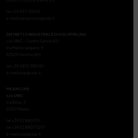
56029 S. Croce s/Arno (PI)
tel +39 0571 32542
e-mail santacroce@ssip.it
DISTRETTO INDUSTRIALE DI SOLOFRA (AV)
c/o UNIC – Centro Servizi ASI
Via Melito Iangano, 9
83029 Solofra (AV)
tel +39 0825 582740
e-mail ssip@ssip.it
MILANO (MI)
c/o UNIC
Via Brisa, 3
20123 Milano
tel +39 02 8807711
tel +39 02 880771297
e-mail ssip@ssip.it