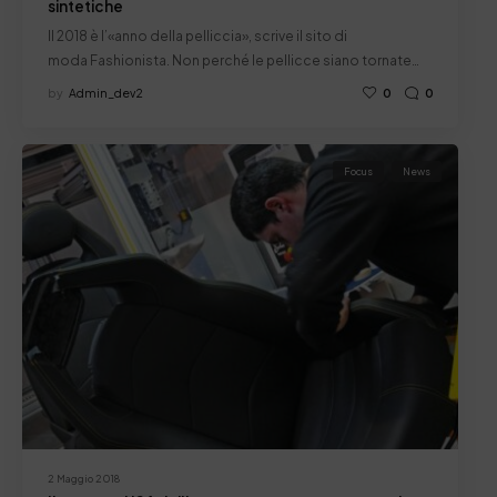
sintetiche
Il 2018 è l’«anno della pelliccia», scrive il sito di
moda Fashionista. Non perché le pellicce siano tornate…
by
Admin_dev2
0
0
Focus
News
2 Maggio 2018