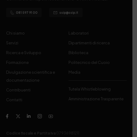
081 597 91 00
ssip@ssip.it
Chi siamo
Laboratori
Servizi
Dipartimenti di ricerca
Ricerca e Sviluppo
Biblioteca
Formazione
Politecnico del Cuoio
Divulgazione scientifica e
Media
documentazione
Tutela Whistleblowing
Contribuenti
Amministrazione Trasparente
Contatti
Codice fiscale e Partita Iva
07936981211