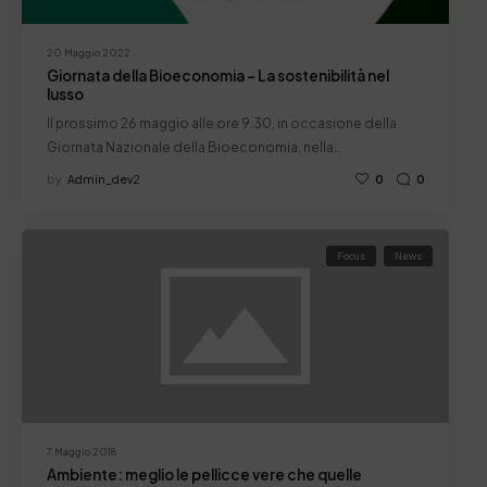
20 Maggio 2022
Giornata della Bioeconomia – La sostenibilità nel
lusso
Il prossimo 26 maggio alle ore 9.30, in occasione della
Giornata Nazionale della Bioeconomia, nella…
by
Admin_dev2
0
0
Focus
News
7 Maggio 2018
Ambiente: meglio le pellicce vere che quelle