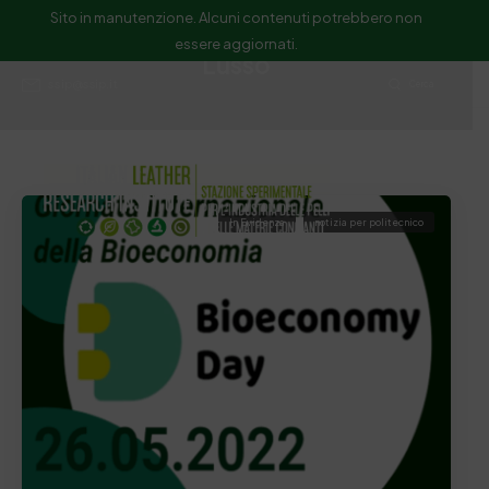
Sito in manutenzione. Alcuni contenuti potrebbero non
essere aggiornati.
Lusso
ssip@ssip.it
Cerca
In Evidenza
notizia per politecnico