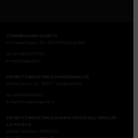
COMPRENSORIO OLIVETTI
Via Campi Flegrei, 34 – 80078 Pozzuoli (NA)
tel +39 081 597 91 00
e-mail ssip@ssip.it
DISTRETTO INDUSTRIALE DI ARZIGNANO (VI)
Via del Lavoro, 22 – 36077 – Arzignano (VI)
tel +390444 994267
e-mail m.nogarole@ssip.it
DISTRETTO INDUSTRIALE DI SANTA CROCE SULL’ARNO (PI)
c/o POTECO
Via San Tommaso, 119/121/123