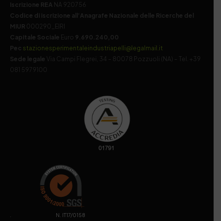
Iscrizione REA
NA 920756
Codice di iscrizione all’Anagrafe Nazionale delle Ricerche del
MIUR
000290_EIRI
Capitale Sociale
Euro
9.690.240,00
Pec
stazionesperimentaleindustriapelli@legalmail.it
Sede legale
Via Campi Flegrei, 34 – 80078 Pozzuoli (NA) – Tel. +39
081 5979100
. N. IT17/0158