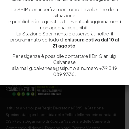
Lusso: il gruppo Louis Vuitton lancia La Maison des
La SSIP continuerà a monitorare l’evoluzione della
Startups per 50 talenti
situazione
Un nuovo programma di accelerazione dedicato alle start
e pubblicherà su questo sito eventuali aggiornamenti
up. Questo è La Maison des Startups, il progetto…
non appena disponibili.
La Stazione Sperimentale osserverà, inoltre, il
by
Admin_dev2
0
0
programmato periodo di
chiusura estiva dal 10 al
21 agosto
.
Per esigenze è possibile contattare il Dr. Gianluigi
Calvanese
alla mail g.calvanese@ssip.it o al numero +39 349
089 9336.
Istituita a Napoli per Regio Decreto nel 1885, la Stazione
Sperimentale per l’Industria delle Pelli e delle materie concianti
(SSIP) è un Organismo di Ricerca Nazionale delle Camere di
Commercio di Napoli, Toscana Nord-Ovest e Vicenza.