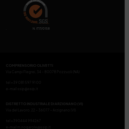
. N. IT17/0158
COMPRENSORIO OLIVETTI
Via Campi Flegrei, 34 – 80078 Pozzuoli (NA)
tel +39 081 597 91 00
e-mail ssip@ssip.it
DISTRETTO INDUSTRIALE DI ARZIGNANO (VI)
Via del Lavoro, 22 – 36077 – Arzignano (VI)
tel +390444 994267
e-mail m.nogarole@ssip.it