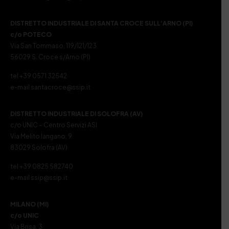
DISTRETTO INDUSTRIALE DI SANTA CROCE SULL’ARNO (PI)
c/o POTECO
Via San Tommaso, 119/121/123
56029 S. Croce s/Arno (PI)
tel +39 0571 32542
e-mail santacroce@ssip.it
DISTRETTO INDUSTRIALE DI SOLOFRA (AV)
c/o UNIC – Centro Servizi ASI
Via Melito Iangano, 9
83029 Solofra (AV)
tel +39 0825 582740
e-mail ssip@ssip.it
MILANO (MI)
c/o UNIC
Via Brisa, 3