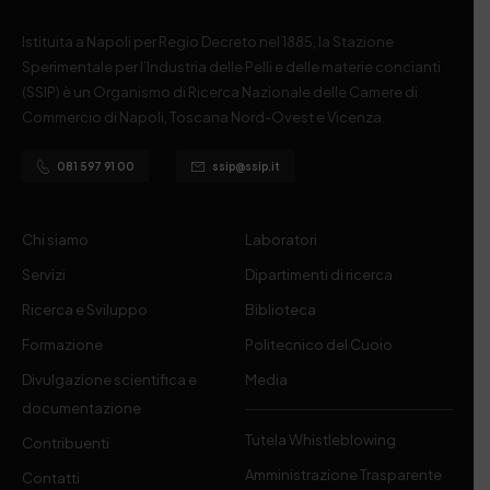
Istituita a Napoli per Regio Decreto nel 1885, la Stazione
Sperimentale per l’Industria delle Pelli e delle materie concianti
(SSIP) è un Organismo di Ricerca Nazionale delle Camere di
Commercio di Napoli, Toscana Nord-Ovest e Vicenza.
081 597 91 00
ssip@ssip.it
Chi siamo
Laboratori
Servizi
Dipartimenti di ricerca
Ricerca e Sviluppo
Biblioteca
Formazione
Politecnico del Cuoio
Divulgazione scientifica e
Media
documentazione
Tutela Whistleblowing
Contribuenti
Amministrazione Trasparente
Contatti