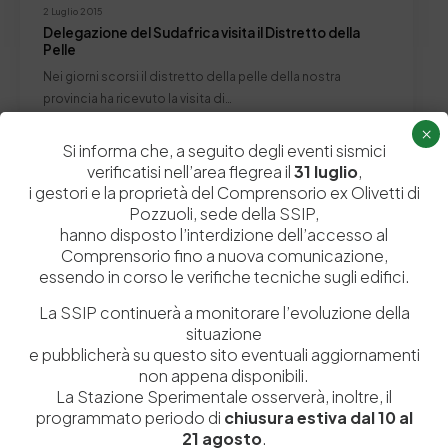
2 Luglio 2015
Delegazione del Sudafrica visita il Distretto della
Pelle
Nei giorni scorsi il distretto della pelle della nostra
provincia ha ricevuto la visita di…
by
Admin_dev2
0
0
×
Si informa che, a seguito degli eventi sismici
verificatisi nell’area flegrea il
31 luglio
,
i gestori e la proprietà del Comprensorio ex Olivetti di
Pozzuoli, sede della SSIP,
hanno disposto l’interdizione dell’accesso al
Lascia un commento
Comprensorio fino a nuova comunicazione,
essendo in corso le verifiche tecniche sugli edifici.
Il tuo indirizzo email non sarà pubblicato.
I campi obbligatori sono
contrassegnati
*
La SSIP continuerà a monitorare l’evoluzione della
situazione
e pubblicherà su questo sito eventuali aggiornamenti
non appena disponibili.
La Stazione Sperimentale osserverà, inoltre, il
programmato periodo di
chiusura estiva dal 10 al
21 agosto
.