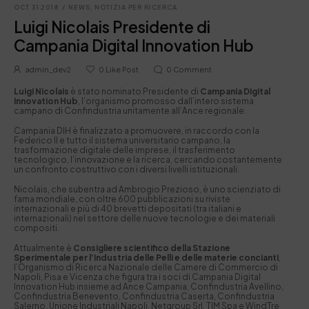
OCT 31 2018
/
NEWS
,
NOTIZIA PER RICERCA
Luigi Nicolais Presidente di
Campania Digital Innovation Hub
admin_dev2
0
Like Post
0
Comment
Luigi Nicolais
è stato nominato Presidente di
Campania Digital
Innovation Hub
, l’organismo promosso dall’intero sistema
campano di Confindustria unitamente all’Ance regionale.
Campania DIH è finalizzato a promuovere, in raccordo con la
Federico II e tutto il sistema universitario campano, la
trasformazione digitale delle imprese, il trasferimento
tecnologico, l’innovazione e la ricerca, cercando costantemente
un confronto costruttivo con i diversi livelli istituzionali.
Nicolais, che subentra ad Ambrogio Prezioso, è uno scienziato di
fama mondiale, con oltre 600 pubblicazioni su riviste
internazionali e più di 40 brevetti depositati (tra italiani e
internazionali) nel settore delle nuove tecnologie e dei materiali
compositi.
Attualmente è
Consigliere scientifico della Stazione
Sperimentale per l’Industria delle Pelli e delle materie concianti
,
l’Organismo di Ricerca Nazionale delle Camere di Commercio di
Napoli, Pisa e Vicenza che figura tra i soci di Campania Digital
Innovation Hub insieme ad Ance Campania, Confindustria Avellino,
Confindustria Benevento, Confindustria Caserta, Confindustria
Salerno, Unione Industriali Napoli, Netgroup Srl, TIM Spa e WindTre