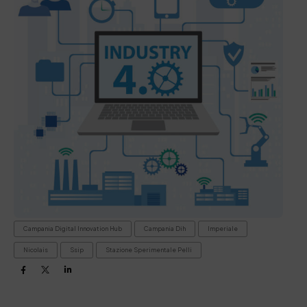
Campania Digital Innovation Hub
Campania Dih
Imperiale
Nicolais
Ssip
Stazione Sperimentale Pelli