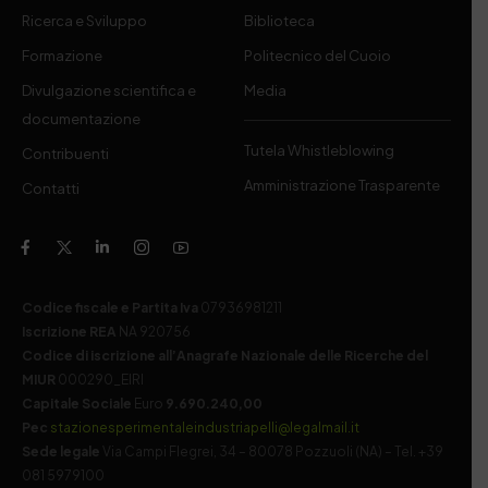
Ricerca e Sviluppo
Biblioteca
Formazione
Politecnico del Cuoio
Divulgazione scientifica e
Media
documentazione
Tutela Whistleblowing
Contribuenti
Amministrazione Trasparente
Contatti
Codice fiscale e Partita Iva
07936981211
Iscrizione REA
NA 920756
Codice di iscrizione all’Anagrafe Nazionale delle Ricerche del
MIUR
000290_EIRI
Capitale Sociale
Euro
9.690.240,00
Pec
stazionesperimentaleindustriapelli@legalmail.it
Sede legale
Via Campi Flegrei, 34 – 80078 Pozzuoli (NA) – Tel. +39
081 5979100