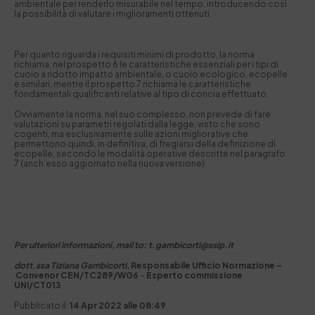
ambientale per renderlo misurabile nel tempo, introducendo così
la possibilità di valutare i miglioramenti ottenuti.
Per quanto riguarda i requisiti minimi di prodotto, la norma
richiama, nel prospetto 6
le caratteristiche essenziali per i tipi di
cuoio a ridotto impatto ambientale, o cuoio ecologico, ecopelle
e similari, mentre il prospetto 7 richiama le caratteristiche
fondamentali qualificanti relative al tipo di concia effettuato.
Ovviamente la norma, nel suo complesso, non prevede di fare
valutazioni su parametri regolati dalla legge, visto che sono
cogenti, ma esclusivamente sulle azioni migliorative che
permettono quindi, in definitiva, di fregiarsi della definizione di
ecopelle, secondo le modalità operative descritte nel paragrafo
7 (anch’esso aggiornato nella nuova versione).
Per ulteriori informazioni, mail to: t.gambicorti@ssip.it
dott.ssa Tiziana Gambicorti,
Responsabile Ufficio Normazione –
Convenor CEN/TC289/WG6
–
Esperto commissione
UNI/CT013
Pubblicato il:
14 Apr 2022 alle 08:49