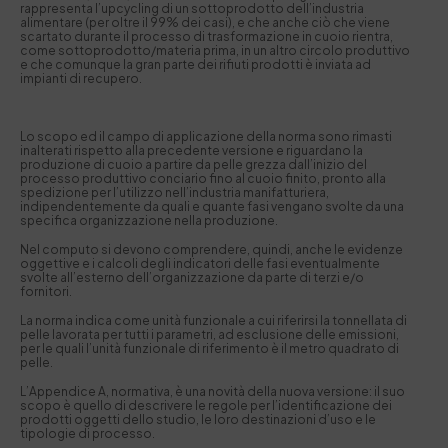
rappresenta l’upcycling di un sottoprodotto dell’industria
alimentare (per oltre il 99% dei casi), e che anche ciò che viene
scartato durante il processo di trasformazione in cuoio rientra,
come sottoprodotto/materia prima, in un altro circolo produttivo
e che comunque la gran parte dei rifiuti prodotti è inviata ad
impianti di recupero.
Lo scopo ed il campo di applicazione della norma sono rimasti
inalterati rispetto alla precedente versione e riguardano la
produzione di cuoio a partire da pelle grezza dall’inizio del
processo produttivo conciario fino al cuoio finito, pronto alla
spedizione per l’utilizzo nell’industria manifatturiera,
indipendentemente da quali e quante fasi vengano svolte da una
specifica organizzazione nella produzione.
Nel computo si devono comprendere, quindi, anche le evidenze
oggettive e i calcoli degli indicatori delle fasi eventualmente
svolte all’esterno dell’organizzazione da parte di terzi e/o
fornitori.
La norma indica come unità funzionale a cui riferirsi la tonnellata di
pelle lavorata per tutti i parametri, ad esclusione delle emissioni,
per le quali l’unità funzionale di riferimento è il metro quadrato di
pelle.
L’Appendice A, normativa, è una novità della nuova versione: il suo
scopo è quello di descrivere le regole per l’identificazione dei
prodotti oggetti dello studio, le loro destinazioni d’uso e le
tipologie di processo.