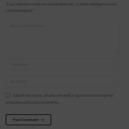
Il tuo indirizzo email non sarà pubblicato.
I campi obbligatori sono
contrassegnati
*
Salva il mio nome, email e sito web in questo browser per la
prossima volta che commento.
Post Comment