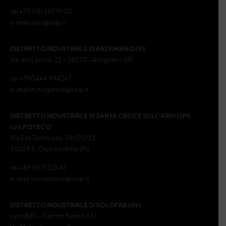
tel +39 081 597 91 00
e-mail ssip@ssip.it
DISTRETTO INDUSTRIALE DI ARZIGNANO (VI)
Via del Lavoro, 22 – 36077 – Arzignano (VI)
tel +390444 994267
e-mail m.nogarole@ssip.it
DISTRETTO INDUSTRIALE DI SANTA CROCE SULL’ARNO (PI)
c/o POTECO
Via San Tommaso, 119/121/123
56029 S. Croce s/Arno (PI)
tel +39 0571 32542
e-mail santacroce@ssip.it
DISTRETTO INDUSTRIALE DI SOLOFRA (AV)
c/o UNIC – Centro Servizi ASI