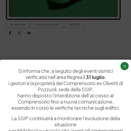
Normazione
Tiziana Gambicorti
UNI 11427
×
PREVIOUS ARTICOLO
NEXT ARTICOLO
Si informa che, a seguito degli eventi sismici
verificatisi nell’area flegrea il
31 luglio
,
i gestori e la proprietà del Comprensorio ex Olivetti di
Pozzuoli, sede della SSIP,
hanno disposto l’interdizione dell’accesso al
Related Posts
Comprensorio fino a nuova comunicazione,
essendo in corso le verifiche tecniche sugli edifici.
La SSIP continuerà a monitorare l’evoluzione della
Focus
situazione
e pubblicherà su questo sito eventuali aggiornamenti