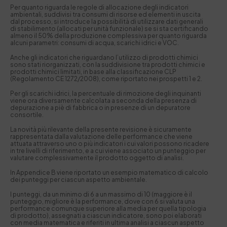
Per quanto riguarda le regole di allocazione degli indicatori
ambientali, suddivisi tra consumi di risorse ed elementi in uscita
dal processo, si introduce la possibilità di utilizzare dati generali
di stabilimento (allocati per unità funzionale) se si sta certificando
almeno il 50% della produzione complessiva per quanto riguarda
alcuni parametri: consumi di acqua, scarichi idrici e VOC.
Anche gli indicatori che riguardano l’utilizzo di prodotti chimici
sono stati riorganizzati, con la suddivisione tra prodotti chimici e
prodotti chimici limitati, in base alla classificazione CLP
(Regolamento CE 1272/2008), come riportato nei prospetti 1 e 2.
Per gli scarichi idrici, la percentuale di rimozione degli inquinanti
viene ora diversamente calcolata a seconda della presenza di
depurazione a piè di fabbrica o in presenze di un depuratore
consortile.
La novità più rilevante della presente revisione è sicuramente
rappresentata dalla valutazione delle performance che viene
attuata attraverso uno o più indicatori i cui valori possono ricadere
in tre livelli di riferimento, e a cui viene associato un punteggio per
valutare complessivamente il prodotto oggetto di analisi.
In Appendice B viene riportato un esempio matematico di calcolo
dei punteggi per ciascun aspetto ambientale.
I punteggi, da un minimo di 6 a un massimo di 10 (maggiore è il
punteggio, migliore è la performance, dove con 6 si valuta una
performance comunque superiore alla media per quella tipologia
di prodotto), assegnati a ciascun indicatore, sono poi elaborati
con media matematica e riferiti in ultima analisi a ciascun aspetto