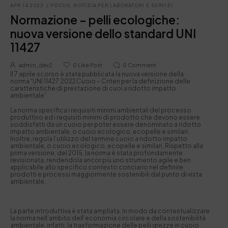
APR 14 2022
/
FOCUS
,
NOTIZIA PER LABORATORI E SERVIZI
Normazione – pelli ecologiche:
nuova versione dello standard UNI
11427
admin_dev2
0
Like Post
0
Comment
Il 7 aprile scorso è stata pubblicata la nuova versione della
norma “UNI 11427:2022 Cuoio – Criteri per la definizione delle
caratteristiche di prestazione di cuoi a ridotto impatto
ambientale”.
La norma
specifica i requisiti minimi ambientali del processo
produttivo ed i requisiti minimi di prodotto che devono essere
soddisfatti da un cuoio per poter essere denominato a ridotto
impatto ambientale, o cuoio ecologico, ecopelle e similari.
Inoltre,
regola l’utilizzo del termine cuoio a ridotto impatto
ambientale, o cuoio ecologico, ecopelle e similari. Rispetto alla
prima versione, del 2015, la norma è stata profondamente
revisionata, rendendola ancor più uno strumento agile e ben
applicabile allo specifico contesto conciario nel definire
prodotti e processi maggiormente sostenibili dal punto di vista
ambientale.
La parte introduttiva è stata ampliata, in modo da contestualizzare
la norma nell’ambito dell’economia circolare e della sostenibilità
ambientale; infatti, la trasformazione delle pelli grezze in cuoio