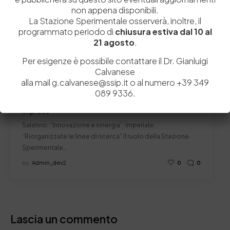
non appena disponibili.
La Stazione Sperimentale osserverà, inoltre, il
programmato periodo di
chiusura estiva dal 10 al
21 agosto
.
Per esigenze è possibile contattare il Dr. Gianluigi
Calvanese
alla mail g.calvanese@ssip.it o al numero +39 349
089 9336.
5 Febbraio 2018
Pelli, il ruolo della Stazione Sperimentale per le
imprese
Salatino: “Innovazione e sinergia”. Imperiale:
“Riorganizzate le linee di ricerca” Il ruolo della Stazione
Sperimentale…
by
Admin_dev2
0
0
Lascia un commento