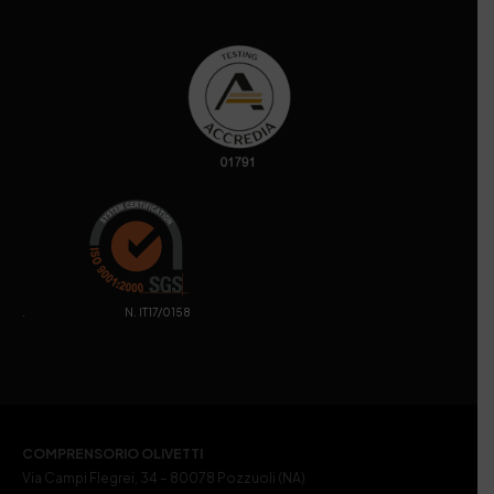
. N. IT17/0158
COMPRENSORIO OLIVETTI
Via Campi Flegrei, 34 – 80078 Pozzuoli (NA)