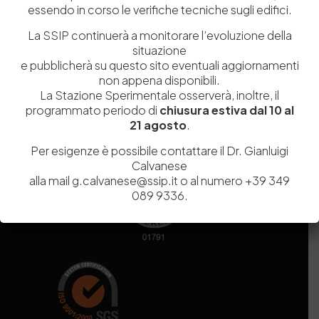
essendo in corso le verifiche tecniche sugli edifici.
Codice fiscale e Partita Iva
07936981211
Iscrizione REA
NA 920756
La SSIP continuerà a monitorare l’evoluzione della
Codice di iscrizione all’Anagrafe Nazionale delle Ricerche del
situazione
MIUR
000290_EIRI
e pubblicherà su questo sito eventuali aggiornamenti
Capitale Sociale
Euro
9.690.240,00
non appena disponibili.
La Stazione Sperimentale osserverà, inoltre, il
Pec
stazionesperimentaleindustriapelli@legalmail.it
programmato periodo di
chiusura estiva dal 10 al
Sede legale
Via Campi Flegrei, 34 – 80078 Pozzuoli (NA) – Tel. +39
21 agosto
.
081 5979100
Per esigenze è possibile contattare il Dr. Gianluigi
Calvanese
alla mail g.calvanese@ssip.it o al numero +39 349
089 9336.