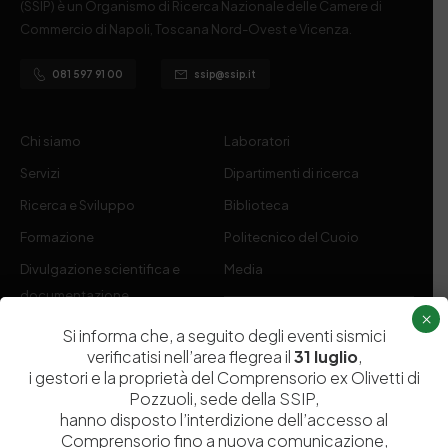
(SSIP) è un Organismo di Ricerca Nazionale delle Camere di
Commercio di Napoli, Toscana Nord-Ovest e Vicenza.
081 597 91 00
ssip@ssip.it
Chi siamo
Laboratori
Servizi
Dipartimenti di ricerca
Ricerca e Sviluppo
Biblioteca
Formazione
Politecnico del Cuoio
Divulgazione scientifica e
Media
documentazione
×
Tutela Whistleblowing
Contribuenti
Si informa che, a seguito degli eventi sismici
verificatisi nell’area flegrea il
31 luglio
,
Amministrazione Trasparente
Contatti
i gestori e la proprietà del Comprensorio ex Olivetti di
Pozzuoli, sede della SSIP,
hanno disposto l’interdizione dell’accesso al
Comprensorio fino a nuova comunicazione,