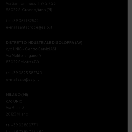
Via San Tommaso, 119/121/123
56029 S. Croce s/Arno (PI)
tel +39 0571 32542
e-mail santacroce@ssip.it
DISTRETTO INDUSTRIALE DI SOLOFRA (AV)
c/o UNIC – Centro Servizi ASI
Via Melito Iangano, 9
83029 Solofra (AV)
tel +39 0825 582740
e-mail ssip@ssip.it
MILANO (MI)
c/o UNIC
Via Brisa, 3
20123 Milano
tel +39 02 8807711
tel +39 02 880771297