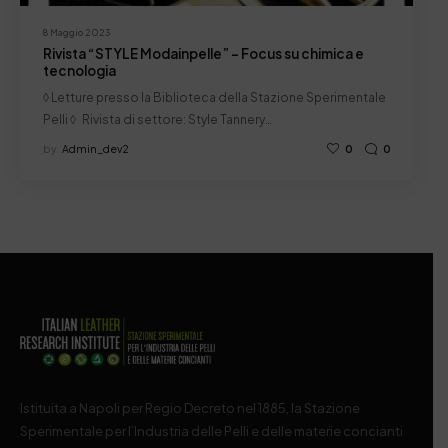
8 Maggio 2023
Rivista “STYLE Modainpelle” – Focus su chimica e
tecnologia
◊ Letture presso la Biblioteca della Stazione Sperimentale
Pelli ◊ Rivista di settore: Style Tannery…
by
Admin_dev2
0
0
Istituita a Napoli per Regio Decreto nel 1885, la Stazione
Sperimentale per l’Industria delle Pelli e delle materie concianti