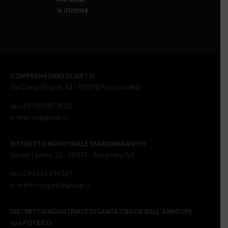
. N. IT17/0158
COMPRENSORIO OLIVETTI
Via Campi Flegrei, 34 – 80078 Pozzuoli (NA)
tel +39 081 597 91 00
e-mail ssip@ssip.it
DISTRETTO INDUSTRIALE DI ARZIGNANO (VI)
Via del Lavoro, 22 – 36077 – Arzignano (VI)
tel +390444 994267
e-mail m.nogarole@ssip.it
DISTRETTO INDUSTRIALE DI SANTA CROCE SULL’ARNO (PI)
c/o POTECO