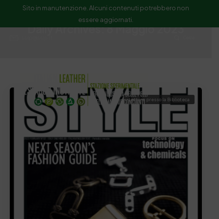
Sito in manutenzione. Alcuni contenuti potrebbero non
essere aggiornati.
Daily Archives: 8 Maggio 2023
ssip@ssip.it
Cerca
Letture presso la Biblioteca