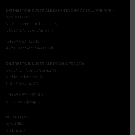
DISTRETTO INDUSTRIALE DI SANTA CROCE SULL’ARNO (PI)
c/o POTECO
Via San Tommaso, 119/121/123
56029 S. Croce s/Arno (PI)
tel +39 0571 32542
e-mail santacroce@ssip.it
DISTRETTO INDUSTRIALE DI SOLOFRA (AV)
c/o UNIC – Centro Servizi ASI
Via Melito Iangano, 9
83029 Solofra (AV)
tel +39 0825 582740
e-mail ssip@ssip.it
MILANO (MI)
c/o UNIC
Via Brisa, 3