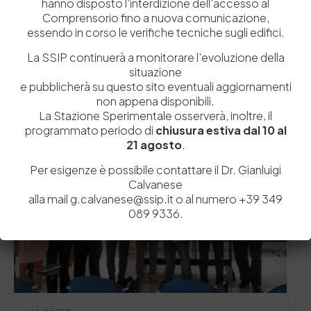
hanno disposto l’interdizione dell’accesso al
Comprensorio fino a nuova comunicazione,
essendo in corso le verifiche tecniche sugli edifici.
PREVIOUS ARTICOLO
NEXT ARTICOLO
La SSIP continuerà a monitorare l’evoluzione della
situazione
e pubblicherà su questo sito eventuali aggiornamenti
non appena disponibili.
Related Posts
La Stazione Sperimentale osserverà, inoltre, il
programmato periodo di
chiusura estiva dal 10 al
21 agosto
.
News
Per esigenze è possibile contattare il Dr. Gianluigi
Calvanese
alla mail g.calvanese@ssip.it o al numero +39 349
089 9336.