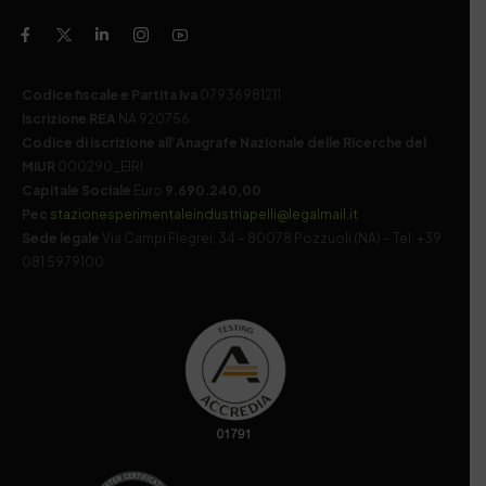
Codice fiscale e Partita Iva
07936981211
Iscrizione REA
NA 920756
Codice di iscrizione all’Anagrafe Nazionale delle Ricerche del
MIUR
000290_EIRI
Capitale Sociale
Euro
9.690.240,00
Pec
stazionesperimentaleindustriapelli@legalmail.it
Sede legale
Via Campi Flegrei, 34 – 80078 Pozzuoli (NA) – Tel. +39
081 5979100