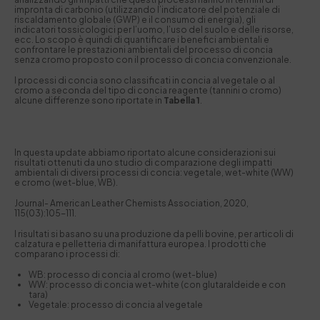
impronta di carbonio (utilizzando l’indicatore del potenziale di
riscaldamento globale (GWP) e il consumo di energia), gli
indicatori tossicologici per l’uomo, l’uso del suolo e delle risorse,
ecc. Lo scopo è quindi di quantificare i benefici ambientali e
confrontare le prestazioni ambientali del processo di concia
senza cromo proposto con il processo di concia convenzionale.
I processi di concia sono classificati in concia al vegetale o al
cromo a seconda del tipo di concia reagente (tannini o cromo)
alcune differenze sono riportate in
Tabella 1
.
In questa update abbiamo riportato alcune considerazioni sui
risultati ottenuti da uno studio di comparazione degli impatti
ambientali di diversi processi di concia: vegetale, wet-white (WW)
e cromo (wet-blue, WB).
Journal- American Leather Chemists Association, 2020,
115(03):105-111.
I risultati si basano su una produzione da pelli bovine, per articoli di
calzatura e pelletteria di manifattura europea. I prodotti che
comparano i processi di:
WB: processo di concia al cromo (wet-blue)
WW: processo di concia wet-white (con glutaraldeide e con
tara)
Vegetale: processo di concia al vegetale