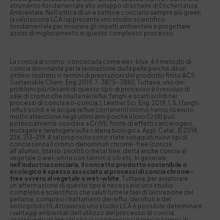
strumento fondamentale allo sviluppo di schemi di Etichettatura
Ambientale. Nell’ottica di un e settore conciario sempre più green
la valutazione LCA rappresenta uno studio scientifico
fondamentale per misurare gli impatti ambientale e progettare
azioni di miglioramento in questo complesso processo.
La concia al cromo, conosciuta come wet-blue, è il metodo di
concia dominante per la lavorazione della pelle perché dà un
ottimo risultato in termini di prestazioni del prodotto finito ACS
Sustainable Chem. Eng. 2019, 7, 3875−3882. Tuttavia, uno dei
problemi più rilevanti di questo tipo di processo è il residuo di
sale di cromo che risulta nei reflui, fanghi e scarti solidi nei
processi di concia e ri-concia J. Leather Sci. Eng. 2019, 1, 5. I fanghi,
i rifiuti solidi e le acque reflue contenenti cromo hanno ricevuto
molto attenzione negli ultimi anni poiché il loro Cr (III) può
potenzialmente ossidare a Cr (VI), fonte di effetti cancerogeni,
mutageni e teratogeni sulla catena biologica. Appl. Catal., B 2018,
226, 213−219. A tal proposito sono state sviluppati nuovi tipi di
concia senza il cromo denominati chrome-free (concia
all’allumini, titanio, zeoliti) o metal free, detta anche concia al
vegetale o wet-white con tannini o olii etc. In generale,
nell’industria conciaria, il concetto prodotto sostenibile o
ecologico è spesso associato ai processi di concia chrome-
free ovvero al vegetale o wet-white
. Tuttavia, per avvalorare
un’affermazione di questo tipo è necessario uno studio
completo e scientifico che valuti tutte le fasi di lavorazione del
pellame, compresi i trattamenti dei reflui, dei rifiuti e dei
sottoprodotti. Attraverso uno studio LCA è possibile determinare
i vantaggi ambientali dell’utilizzo del processo di concia,
analizzando gli impatti che questi processi hanno in termini di