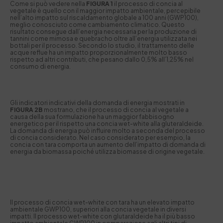
Come si può vedere nella
FIGURA 1
il processo di concia al
vegetale è quello con il maggior impatto ambientale, percepibile
nell’alto impatto sul riscaldamento globale a 100 anni (GWP100),
meglio conosciuto come cambiamento climatico. Questo
risultato consegue dall’energia necessaria per la produzione di
tannini come mimosa e quebracho oltre all’energia utilizzata nei
bottali per il processo. Secondo lo studio, il trattamento delle
acque reflue ha un impatto proporzionalmente molto basso
rispetto ad altri contributi, che pesano dallo 0,5% all’1,25% nel
consumo di energia.
Gli indicatori indicativi della domanda di energia mostrati in
FIGURA 2B
mostrano, che il processo di concia al vegetale a
causa della sua formulazione ha un maggior fabbisogno
energetico per il rispetto una concia wet-white alla gluteraldeide.
La domanda di energia può influire molto a seconda del processo
di concia considerato. Nel caso considerato per esempio, la
concia con tara comporta un aumento dell’impatto di domanda di
energia da biomassa poiché utilizza biomasse di origine vegetale.
Il processo di concia wet-white con tara ha un elevato impatto
ambientale GWP100, superiori alla concia vegetale in diversi
impatti. Il processo wet-white con glutaraldeide ha il più basso