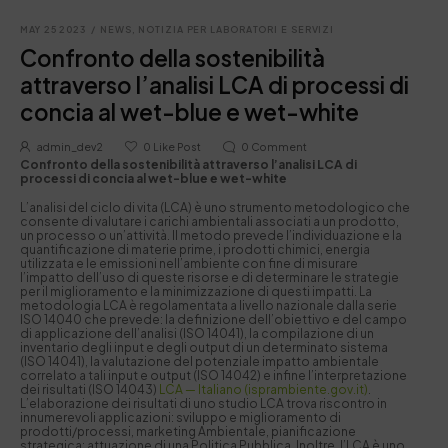
MAY 25 2023
/
NEWS
,
NOTIZIA PER LABORATORI E SERVIZI
Confronto della sostenibilità
attraverso l’analisi LCA di processi di
concia al wet-blue e wet-white
admin_dev2
0
Like Post
0
Comment
Confronto della sostenibilità attraverso l’analisi LCA di
processi di concia al wet-blue e wet-white
L’analisi del ciclo di vita (LCA) è uno strumento metodologico che
consente di valutare i carichi ambientali associati a un prodotto,
un processo o un’attività. Il metodo prevede l’individuazione e la
quantificazione di materie prime, i prodotti chimici, energia
utilizzata e le emissioni nell’ambiente con fine di misurare
l’impatto dell’uso di queste risorse e di determinare le strategie
per il miglioramento e la minimizzazione di questi impatti. La
metodologia LCA è regolamentata a livello nazionale dalla serie
ISO 14040 che prevede: la definizione dell’obiettivo e del campo
di applicazione dell’analisi (ISO 14041), la compilazione di un
inventario degli input e degli output di un determinato sistema
(ISO 14041), la valutazione del potenziale impatto ambientale
correlato a tali input e output (ISO 14042) e infine l’interpretazione
dei risultati (ISO 14043)
LCA — Italiano (isprambiente.gov.it)
.
L’elaborazione dei risultati di uno studio LCA trova riscontro in
innumerevoli applicazioni: sviluppo e miglioramento di
prodotti/processi, marketing Ambientale, pianificazione
strategica; attuazione di una Politica Pubblica. Inoltre, l’LCA è uno