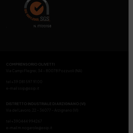
. N. IT17/0158
COMPRENSORIO OLIVETTI
Via Campi Flegrei, 34 – 80078 Pozzuoli (NA)
tel +39 081 597 91 00
e-mail ssip@ssip.it
DISTRETTO INDUSTRIALE DI ARZIGNANO (VI)
Via del Lavoro, 22 – 36077 – Arzignano (VI)
tel +390444 994267
e-mail m.nogarole@ssip.it