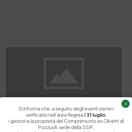
×
Bianca Maria Bresolin
Concia
PEF
Ssip
Si informa che, a seguito degli eventi sismici
verificatisi nell’area flegrea il
31 luglio
,
i gestori e la proprietà del Comprensorio ex Olivetti di
Pozzuoli, sede della SSIP,