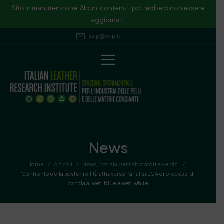
Sito in manutenzione. Alcuni contenuti potrebbero non essere
aggiornati.
ssip@ssip.it
News
/
/
/
Home
Articoli
News
,
notizia per Laboratori e servizi
Confronto della sostenibilità attraverso l’analisi LCA di processi di
concia al wet-blue e wet-white