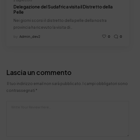
2 Luglio 2015
Delegazione del Sudafrica visita il Distretto della
Pelle
Nei giorni scorsi il distretto della pelle della nostra
provincia ha ricevuto la visita di…
by
Admin_dev2
0
0
Lascia un commento
Il tuo indirizzo email non sarà pubblicato.
I campi obbligatori sono
contrassegnati
*