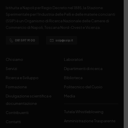
Istituita a Napoli per Regio Decreto nel 1885, la Stazione
Sperimentale per l’Industria delle Pelli e delle materie concianti
(SSIP) è un Organismo di Ricerca Nazionale delle Camere di
Commercio di Napoli, Toscana Nord-Ovest e Vicenza.
081 597 91 00
ssip@ssip.it
Chi siamo
Laboratori
Servizi
Dipartimenti di ricerca
Ricerca e Sviluppo
Biblioteca
Formazione
Politecnico del Cuoio
Divulgazione scientifica e
Media
documentazione
Tutela Whistleblowing
Contribuenti
Amministrazione Trasparente
Contatti