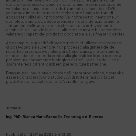
impatto ambientale GWP100 in comparazione agli altri tipi di
concia. Il processo di concia al cromo, anche conosciuta come
wet blue, si distingue per un ridotto impatto ambientale GWP,
anche se è importante ricordare che non è l’unico fattore di
ecosostenibilità di un prodotto. Va inoltre sottolineato che un
completo studio dovrebbe prendere in considerazione anche i
trattamenti delle acque reflue che possono notevolmente
cambiare i risultati delle analisi, allo stesso modo bisognerebbe
valutare gli impatti del prodotto conciato e la sua fine (end of life).
Ad esempio, la quantità di prodotti chimici utilizzati nei processi
di post-concia è superiore in un processo alla gluteraldeide
rispetto una concia wet-blue per ottenere una pelle con buone
caratteristiche. Inoltre, la concia alla glutaraldeide può portare a
problemi nel trattamento biologico dei reflui a causa dell’uso di
sostante recalcitranti o inibenti per le culture batteriche.
Dunque, per una visione globale dell’intera produzione, dovrebbe
essere considerato uno studio LCA di tutte le fasi di vita del
prodotto conosciuta come LCA cradle-to-grave.
A cura di
Ing. PhD. Bianca Maria Bresolin, Tecnologo di Ricerca
Pubblicato il:
25 Mag 2023 alle 13:20