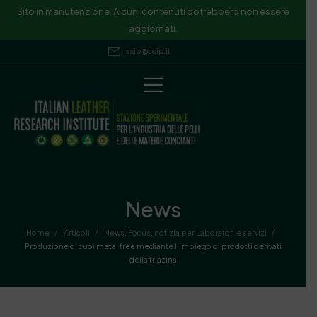
Sito in manutenzione. Alcuni contenuti potrebbero non essere
aggiornati.
ssip@ssip.it
News
/
/
/
Home
Articoli
News
,
Focus
,
notizia per Laboratori e servizi
Produzione di cuoi metal free mediante l’impiego di prodotti derivati
della triazina