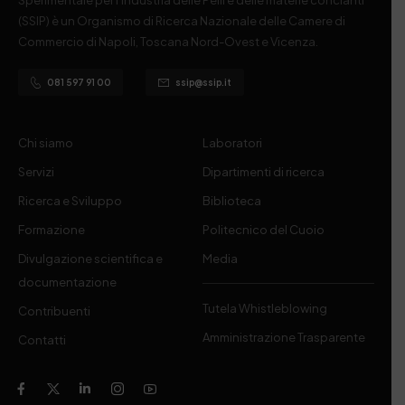
(SSIP) è un Organismo di Ricerca Nazionale delle Camere di
Commercio di Napoli, Toscana Nord-Ovest e Vicenza.
081 597 91 00
ssip@ssip.it
Chi siamo
Laboratori
Servizi
Dipartimenti di ricerca
Ricerca e Sviluppo
Biblioteca
Formazione
Politecnico del Cuoio
Divulgazione scientifica e
Media
documentazione
Tutela Whistleblowing
Contribuenti
Amministrazione Trasparente
Contatti