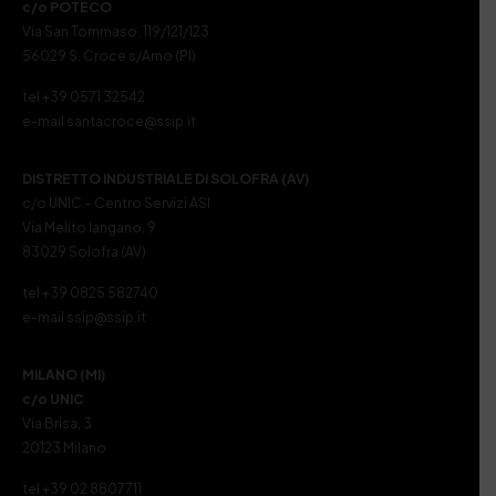
c/o POTECO
Via San Tommaso, 119/121/123
56029 S. Croce s/Arno (PI)
tel +39 0571 32542
e-mail santacroce@ssip.it
DISTRETTO INDUSTRIALE DI SOLOFRA (AV)
c/o UNIC – Centro Servizi ASI
Via Melito Iangano, 9
83029 Solofra (AV)
tel +39 0825 582740
e-mail ssip@ssip.it
MILANO (MI)
c/o UNIC
Via Brisa, 3
20123 Milano
tel +39 02 8807711