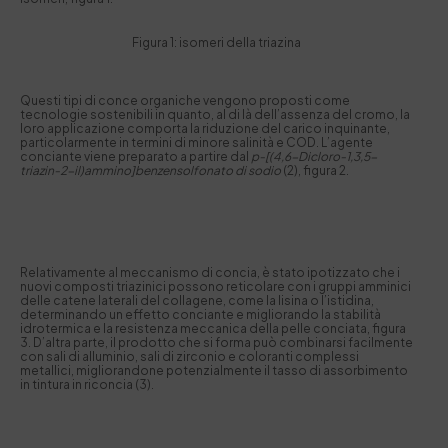
Figura 1: isomeri della triazina
Questi tipi di conce organiche vengono proposti come
tecnologie sostenibili in quanto, al di là dell’assenza del cromo, la
loro applicazione comporta la riduzione del carico inquinante,
particolarmente in termini di minore salinità e COD. L’agente
conciante viene preparato a partire dal
p-[(4,6-Dicloro-1,3,5-
triazin-2-il)ammino]benzensolfonato di sodio
(2), figura 2.
Relativamente al meccanismo di concia, è stato ipotizzato che i
nuovi composti triazinici possono reticolare con i gruppi amminici
delle catene laterali del collagene, come la lisina o l’istidina,
determinando un effetto conciante e migliorando la stabilità
idrotermica e la resistenza meccanica della pelle conciata, figura
3. D’altra parte, il prodotto che si forma può combinarsi facilmente
con sali di alluminio, sali di zirconio e coloranti complessi
metallici, migliorandone potenzialmente il tasso di assorbimento
in tintura in riconcia (3).