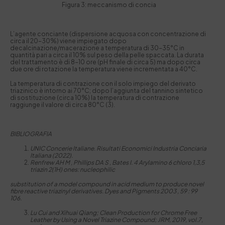
Figura 3: meccanismo di concia
L’agente conciante (dispersione acquosa con concentrazione di
circa il 20-30%) viene impiegato dopo
decalcinazione/macerazione a temperatura di 30-35°C in
quantità pari a circa il 10% sul peso della pelle spaccata. La durata
del trattamento è di 8-10 ore (pH finale di circa 5) ma dopo circa
due ore di rotazione la temperatura viene incrementata a 40°C.
La temperatura di contrazione con il solo impiego del derivato
triazinico è intorno ai 70°C; dopo l’aggiunta del tannino sintetico
di sostituzione (circa 10%) la temperatura di contrazione
raggiunge il valore di circa 80°C (3).
BIBLIOGRAFIA
UNIC Concerie Italiane. Risultati Economici Industria Conciaria
Italiana (2022).
Renfrew AH M , Phillips DA S , Bates I. 4 Arylamino 6 chloro 1,3,5
triazin 2(1H) ones: nucleophilic
substitution of a model compound in acid medium to produce novel
fibre reactive triazinyl derivatives. Dyes and Pigments 2003 , 59 : 99
106.
Lu Cui and Xihuai Qiang; Clean Production for Chrome Free
Leather by Using a Novel Triazine Compound; JRM, 2019, vol.7,