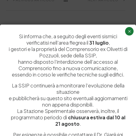
×
Related Posts
Si informa che, a seguito degli eventi sismici
verificatisi nell’area flegrea il
31 luglio
,
i gestori e la proprietà del Comprensorio ex Olivetti di
News
Pozzuoli, sede della SSIP,
hanno disposto l’interdizione dell’accesso al
Comprensorio fino a nuova comunicazione,
essendo in corso le verifiche tecniche sugli edifici.
La SSIP continuerà a monitorare l’evoluzione della
situazione
e pubblicherà su questo sito eventuali aggiornamenti
non appena disponibili.
La Stazione Sperimentale osserverà, inoltre, il
programmato periodo di
chiusura estiva dal 10 al
2 Luglio 2015
21 agosto
.
Delegazione del Sudafrica visita il Distretto della
Pelle
Per esigenze è possibile contattare il Dr. Gianluigi