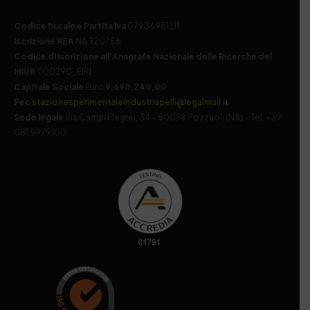
Codice fiscale e Partita Iva
07936981211
Iscrizione REA
NA 920756
Codice di iscrizione all’Anagrafe Nazionale delle Ricerche del
MIUR
000290_EIRI
Capitale Sociale
Euro
9.690.240,00
Pec
stazionesperimentaleindustriapelli@legalmail.it
Sede legale
Via Campi Flegrei, 34 – 80078 Pozzuoli (NA) – Tel. +39
081 5979100