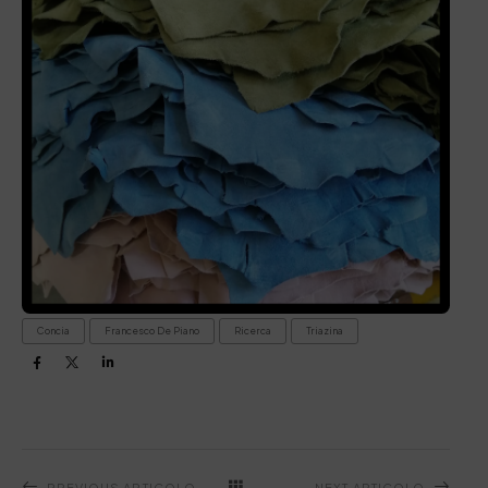
Concia
Francesco De Piano
Ricerca
Triazina
PREVIOUS ARTICOLO
NEXT ARTICOLO