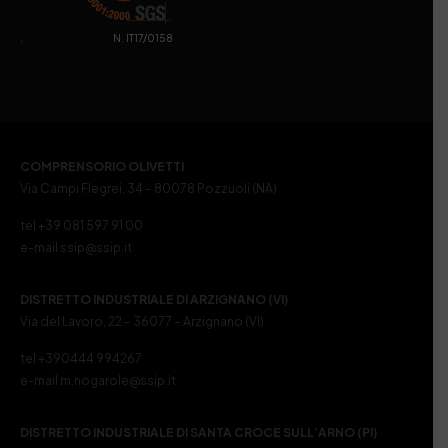
. N. IT17/0158
COMPRENSORIO OLIVETTI
Via Campi Flegrei, 34 – 80078 Pozzuoli (NA)
tel +39 081 597 91 00
e-mail ssip@ssip.it
DISTRETTO INDUSTRIALE DI ARZIGNANO (VI)
Via del Lavoro, 22 – 36077 – Arzignano (VI)
tel +390444 994267
e-mail m.nogarole@ssip.it
DISTRETTO INDUSTRIALE DI SANTA CROCE SULL’ARNO (PI)