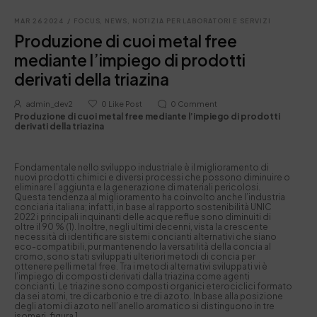
MAR 26 2024
/
FOCUS
,
NEWS
,
NOTIZIA PER LABORATORI E SERVIZI
Produzione di cuoi metal free
mediante l’impiego di prodotti
derivati della triazina
admin_dev2
0
Like Post
0
Comment
Produzione di cuoi metal free mediante l’impiego di prodotti
derivati della triazina
Fondamentale nello sviluppo industriale è il miglioramento di
nuovi prodotti chimici e diversi processi che possono diminuire o
eliminare l’aggiunta e la generazione di materiali pericolosi.
Questa tendenza al miglioramento ha coinvolto anche l’industria
conciaria italiana; infatti, in base al rapporto sostenibilità UNIC
2022 i principali inquinanti delle acque reflue sono diminuiti di
oltre il 90 % (1). Inoltre, negli ultimi decenni, vista la crescente
necessità di identificare sistemi concianti alternativi che siano
eco-compatibili, pur mantenendo la versatilità della concia al
cromo, sono stati sviluppati ulteriori metodi di concia per
ottenere pelli metal free. Tra i metodi alternativi sviluppati vi è
l’impiego di composti derivati dalla triazina come agenti
concianti. Le triazine sono composti organici eterociclici formato
da sei atomi, tre di carbonio e tre di azoto. In base alla posizione
degli atomi di azoto nell’anello aromatico si distinguono in tre
isomeri, figura 1.