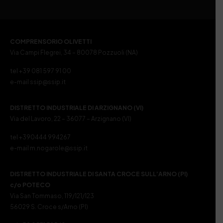
COMPRENSORIO OLIVETTI
Via Campi Flegrei, 34 – 80078 Pozzuoli (NA)
tel +39 081 597 91 00
e-mail ssip@ssip.it
DISTRETTO INDUSTRIALE DI ARZIGNANO (VI)
Via del Lavoro, 22 – 36077 – Arzignano (VI)
tel +390444 994267
e-mail m.nogarole@ssip.it
DISTRETTO INDUSTRIALE DI SANTA CROCE SULL’ARNO (PI)
c/o POTECO
Via San Tommaso, 119/121/123
56029 S. Croce s/Arno (PI)