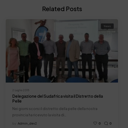
Related Posts
News
2 Luglio 2015
Delegazione del Sudafrica visita il Distretto della
Pelle
Nei giorni scorsi il distretto della pelle della nostra
provincia ha ricevuto la visita di…
by
Admin_dev2
0
0