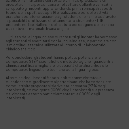
aziende manifatturiere del settore chimico (produzione di
prodotti chimici per conceria e nel settore collanti e vernici) ha
sviluppato gli incontri approfondendo prima i principali aspetti
teorici della spettroscopia IR e realizzando poi delle attività
pratiche laboratoriali assieme agli studenti che hanno così avuto
la possibilità di utilizzare direttamente lo strumento FT-IR
presente nel Lab. Ballardin dell’istituto per eseguire delle analisi
qualitative su materiali di varia origine.
L’utilizzo della lingua inglese durante tutti gli incontri ha permesso
agli studenti di esercitarsi con la lingua inglese, in particolare con
la microlingua tecnica utilizzata all’interno di un laboratorio
chimico analitico.
Per concludere, gli studenti hanno potuto potenziare le
competenze STEM scientifiche e metodologiche riguardanti la
chimica analitica e migliorare le capacità di analisi critica e le
competenze linguistiche tecniche della lingua inglese.
Al termine degli incontri è stato inoltre somministrato un
questionario di gradimento ai partecipanti che ha evidenziato
come l’attività proposta si sia rivelata innovativa (93% degli
intervistati), coinvolgente (100% degli intervistati) e la presenza
del docente esterno particolarmente utile (100% degli
intervistati).