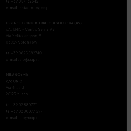
tel +39 0571 32542
e-mail santacroce@ssip.it
DISTRETTO INDUSTRIALE DI SOLOFRA (AV)
c/o UNIC – Centro Servizi ASI
Via Melito Iangano, 9
83029 Solofra (AV)
tel +39 0825 582740
e-mail ssip@ssip.it
MILANO (MI)
c/o UNIC
Via Brisa, 3
20123 Milano
tel +39 02 8807711
tel +39 02 880771297
e-mail ssip@ssip.it