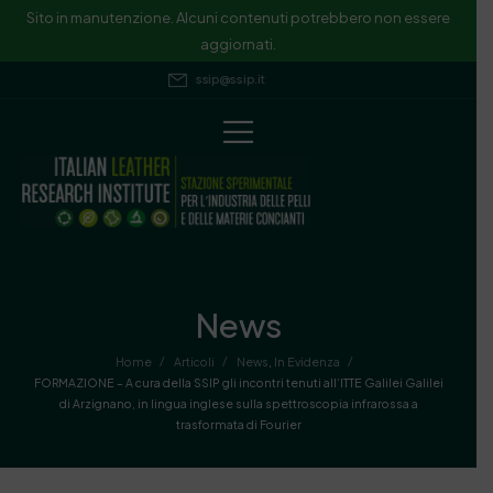
Sito in manutenzione. Alcuni contenuti potrebbero non essere
aggiornati.
ssip@ssip.it
News
/
/
/
Home
Articoli
News
,
In Evidenza
FORMAZIONE – A cura della SSIP gli incontri tenuti all’ITTE Galilei Galilei
di Arzignano, in lingua inglese sulla spettroscopia infrarossa a
trasformata di Fourier