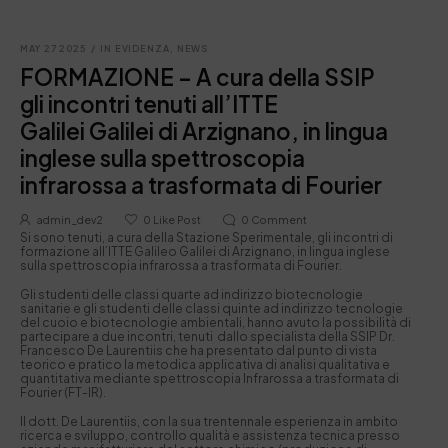
MAY 27 2025
/
IN EVIDENZA
,
NEWS
FORMAZIONE – A cura della SSIP
gli incontri tenuti all’ITTE
Galilei Galilei di Arzignano, in lingua
inglese sulla spettroscopia
infrarossa a trasformata di Fourier
admin_dev2
0
Like Post
0
Comment
Si sono tenuti, a cura della Stazione Sperimentale, gli incontri di
formazione all’ITTE Galileo Galilei di Arzignano, in lingua inglese
sulla spettroscopia infrarossa a trasformata di Fourier.
Gli studenti delle classi quarte ad indirizzo biotecnologie
sanitarie e gli studenti delle classi quinte ad indirizzo tecnologie
del cuoio e biotecnologie ambientali, hanno avuto la possibilità di
partecipare a due incontri, tenuti dallo specialista della SSIP Dr.
Francesco De Laurentiis che ha presentato dal punto di vista
teorico e pratico la metodica applicativa di analisi qualitativa e
quantitativa mediante spettroscopia Infrarossa a trasformata di
Fourier (FT-IR).
Il dott. De Laurentiis, con la sua trentennale esperienza in ambito
ricerca e sviluppo, controllo qualità e assistenza tecnica presso