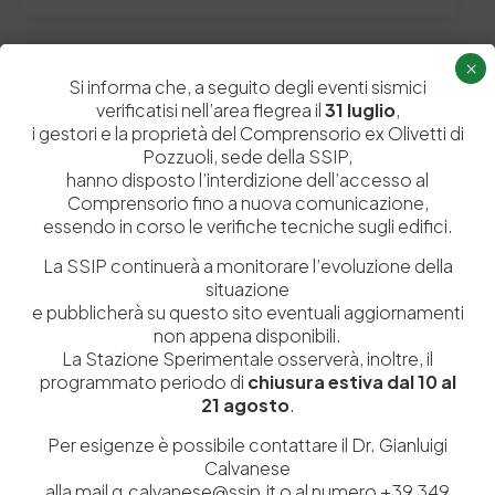
×
Si informa che, a seguito degli eventi sismici
Lascia un commento
verificatisi nell’area flegrea il
31 luglio
,
i gestori e la proprietà del Comprensorio ex Olivetti di
Il tuo indirizzo email non sarà pubblicato.
I campi obbligatori sono
Pozzuoli, sede della SSIP,
contrassegnati
*
hanno disposto l’interdizione dell’accesso al
Comprensorio fino a nuova comunicazione,
essendo in corso le verifiche tecniche sugli edifici.
La SSIP continuerà a monitorare l’evoluzione della
situazione
e pubblicherà su questo sito eventuali aggiornamenti
non appena disponibili.
La Stazione Sperimentale osserverà, inoltre, il
programmato periodo di
chiusura estiva dal 10 al
21 agosto
.
Per esigenze è possibile contattare il Dr. Gianluigi
Calvanese
alla mail g.calvanese@ssip.it o al numero +39 349