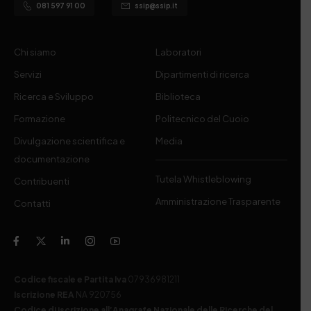
081 597 91 00
ssip@ssip.it
Chi siamo
Laboratori
Servizi
Dipartimenti di ricerca
Ricerca e Sviluppo
Biblioteca
Formazione
Politecnico del Cuoio
Divulgazione scientifica e
Media
documentazione
Tutela Whistleblowing
Contribuenti
Amministrazione Trasparente
Contatti
Codice fiscale e Partita Iva
07936981211
Iscrizione REA
NA 920756
Codice di iscrizione all’Anagrafe Nazionale delle Ricerche del