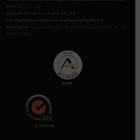
MIUR
000290_EIRI
Capitale Sociale
Euro
9.690.240,00
Pec
stazionesperimentaleindustriapelli@legalmail.it
Sede legale
Via Campi Flegrei, 34 – 80078 Pozzuoli (NA) – Tel. +39
081 5979100
. N. IT17/0158