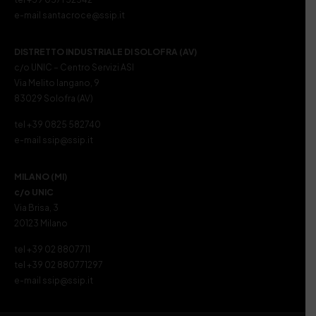
e-mail santacroce@ssip.it
DISTRETTO INDUSTRIALE DI SOLOFRA (AV)
c/o UNIC – Centro Servizi ASI
Via Melito Iangano, 9
83029 Solofra (AV)
tel +39 0825 582740
e-mail ssip@ssip.it
MILANO (MI)
c/o UNIC
Via Brisa, 3
20123 Milano
tel +39 02 8807711
tel +39 02 880771297
e-mail ssip@ssip.it