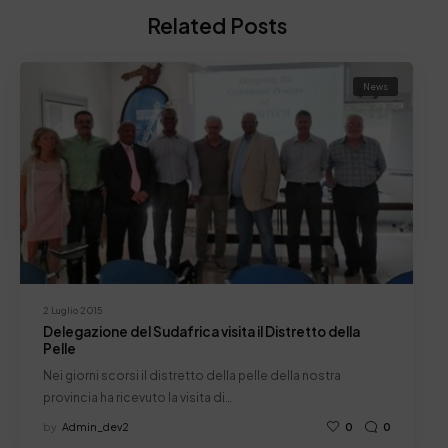
Related Posts
News
2 Luglio 2015
Delegazione del Sudafrica visita il Distretto della
Pelle
Nei giorni scorsi il distretto della pelle della nostra
provincia ha ricevuto la visita di…
by
Admin_dev2
0
0