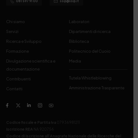
081 597 91 00
ssip@ssip.it
Chi siamo
Laboratori
Servizi
Dipartimenti di ricerca
Ricerca e Sviluppo
Biblioteca
Formazione
Politecnico del Cuoio
Divulgazione scientifica e
Media
documentazione
Tutela Whistleblowing
Contribuenti
Amministrazione Trasparente
Contatti
Codice fiscale e Partita Iva
07936981211
Iscrizione REA
NA 920756
Codice di iscrizione all’Anagrafe Nazionale delle Ricerche del