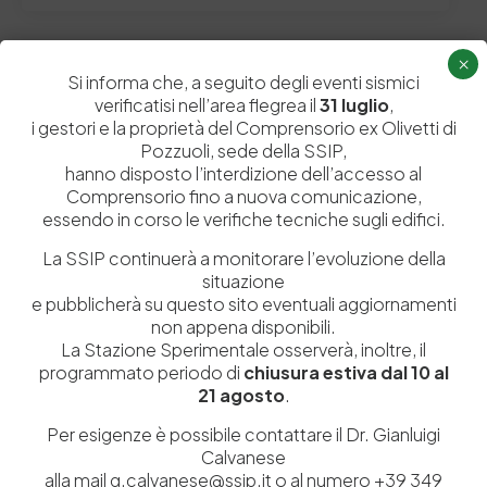
×
Si informa che, a seguito degli eventi sismici
Lascia un commento
verificatisi nell’area flegrea il
31 luglio
,
i gestori e la proprietà del Comprensorio ex Olivetti di
Il tuo indirizzo email non sarà pubblicato.
I campi obbligatori sono
Pozzuoli, sede della SSIP,
contrassegnati
*
hanno disposto l’interdizione dell’accesso al
Comprensorio fino a nuova comunicazione,
essendo in corso le verifiche tecniche sugli edifici.
La SSIP continuerà a monitorare l’evoluzione della
situazione
e pubblicherà su questo sito eventuali aggiornamenti
non appena disponibili.
La Stazione Sperimentale osserverà, inoltre, il
programmato periodo di
chiusura estiva dal 10 al
21 agosto
.
Per esigenze è possibile contattare il Dr. Gianluigi
Calvanese
alla mail g.calvanese@ssip.it o al numero +39 349
Salva il mio nome, email e sito web in questo browser per la