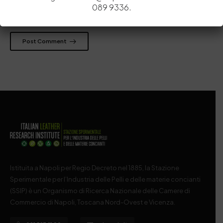
089 9336.
prossima volta che commento.
Post Comment
Istituita a Napoli per Regio Decreto nel 1885, la Stazione
Sperimentale per l’Industria delle Pelli e delle materie concianti
(SSIP) è un Organismo di Ricerca Nazionale delle Camere di
Commercio di Napoli, Toscana Nord-Ovest e Vicenza.