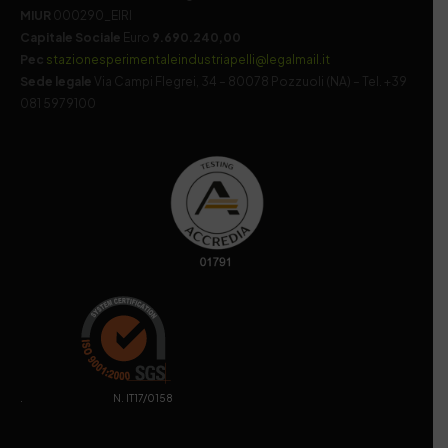
MIUR
000290_EIRI
Capitale Sociale
Euro
9.690.240,00
Pec
stazionesperimentaleindustriapelli@legalmail.it
Sede legale
Via Campi Flegrei, 34 – 80078 Pozzuoli (NA) – Tel. +39
081 5979100
. N. IT17/0158