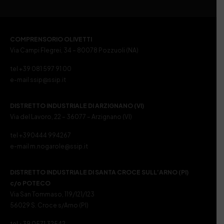
COMPRENSORIO OLIVETTI
Via Campi Flegrei, 34 – 80078 Pozzuoli (NA)
tel +39 081 597 91 00
e-mail ssip@ssip.it
DISTRETTO INDUSTRIALE DI ARZIGNANO (VI)
Via del Lavoro, 22 – 36077 – Arzignano (VI)
tel +390444 994267
e-mail m.nogarole@ssip.it
DISTRETTO INDUSTRIALE DI SANTA CROCE SULL’ARNO (PI)
c/o POTECO
Via San Tommaso, 119/121/123
56029 S. Croce s/Arno (PI)
tel +39 0571 32542