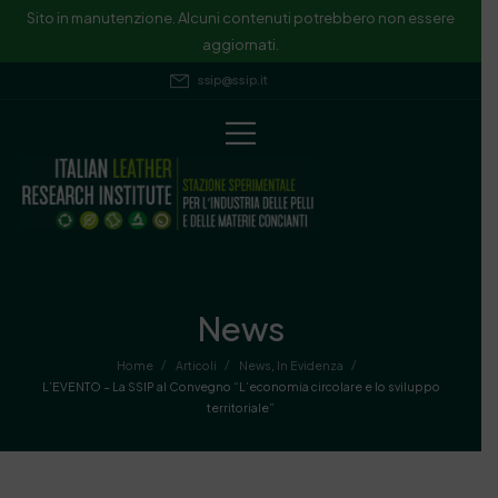
Sito in manutenzione. Alcuni contenuti potrebbero non essere
aggiornati.
ssip@ssip.it
News
/
/
/
Home
Articoli
News
,
In Evidenza
L’EVENTO – La SSIP al Convegno “L’economia circolare e lo sviluppo
territoriale”