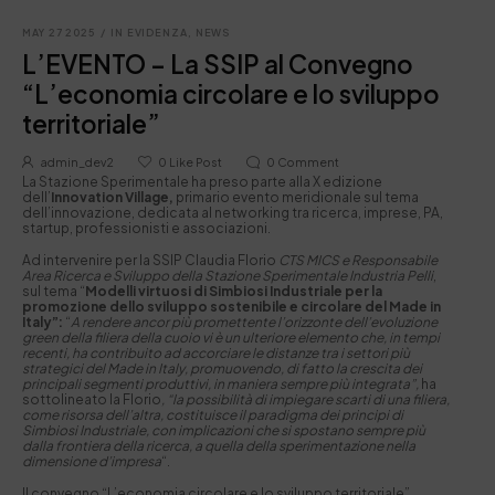
MAY 27 2025
/
IN EVIDENZA
,
NEWS
L’EVENTO – La SSIP al Convegno
“L’economia circolare e lo sviluppo
territoriale”
admin_dev2
0
Like Post
0
Comment
La Stazione Sperimentale ha preso parte alla X edizione
dell’
Innovation Village,
primario evento meridionale sul tema
dell’innovazione, dedicata al networking tra ricerca, imprese, PA,
startup, professionisti e associazioni.
Ad intervenire per la SSIP Claudia Florio
CTS MICS e Responsabile
Area Ricerca e Sviluppo della Stazione Sperimentale Industria Pelli
,
sul tema “
Modelli virtuosi di Simbiosi Industriale per la
promozione dello sviluppo sostenibile e circolare del Made in
Italy”:
“
A rendere ancor più promettente l’orizzonte dell’evoluzione
green della filiera della cuoio vi è un ulteriore elemento che, in tempi
recenti, ha contribuito ad accorciare le distanze tra i settori più
strategici del Made in Italy, promuovendo, di fatto la crescita dei
principali segmenti produttivi, in maniera sempre più integrata”,
ha
sottolineato la Florio
, “la possibilità di impiegare scarti di una filiera,
come risorsa dell’altra, costituisce il paradigma dei principi di
Simbiosi Industriale, con implicazioni che si spostano sempre più
dalla frontiera della ricerca, a quella della sperimentazione nella
dimensione d’impresa
“.
Il convegno “L’economia circolare e lo sviluppo territoriale”,