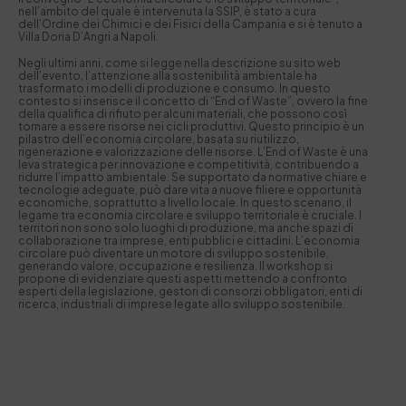
nell’ambito del quale è intervenuta la SSIP, è stato a cura
dell’Ordine dei Chimici e dei Fisici della Campania e si è tenuto a
Villa Doria D’Angri a Napoli.
Negli ultimi anni, come si legge nella descrizione su sito web
dell’evento, l’attenzione alla sostenibilità ambientale ha
trasformato i modelli di produzione e consumo. In questo
contesto si inserisce il concetto di “End of Waste”, ovvero la fine
della qualifica di rifiuto per alcuni materiali, che possono così
tornare a essere risorse nei cicli produttivi. Questo principio è un
pilastro dell’economia circolare, basata su riutilizzo,
rigenerazione e valorizzazione delle risorse. L’End of Waste è una
leva strategica per innovazione e competitività, contribuendo a
ridurre l’impatto ambientale. Se supportato da normative chiare e
tecnologie adeguate, può dare vita a nuove filiere e opportunità
economiche, soprattutto a livello locale. In questo scenario, il
legame tra economia circolare e sviluppo territoriale è cruciale. I
territori non sono solo luoghi di produzione, ma anche spazi di
collaborazione tra imprese, enti pubblici e cittadini. L’economia
circolare può diventare un motore di sviluppo sostenibile,
generando valore, occupazione e resilienza. Il workshop si
propone di evidenziare questi aspetti mettendo a confronto
esperti della legislazione, gestori di consorzi obbligatori, enti di
ricerca, industriali di imprese legate allo sviluppo sostenibile.