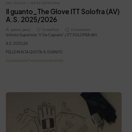
DEC 16 2025
/
SENZA CATEGORIA
Il guanto_The Glove ITT Solofra (AV)
A.S. 2025/2026
admin_dev2
3
Like Post
0
Comment
Istituto Superiore “V. De Capraris” / ITT SOLOFRA (AV)
A.S. 2025/26
PELLE IN ALTA QUOTA: IL GUANTO
Visualizza la Presentazione al link