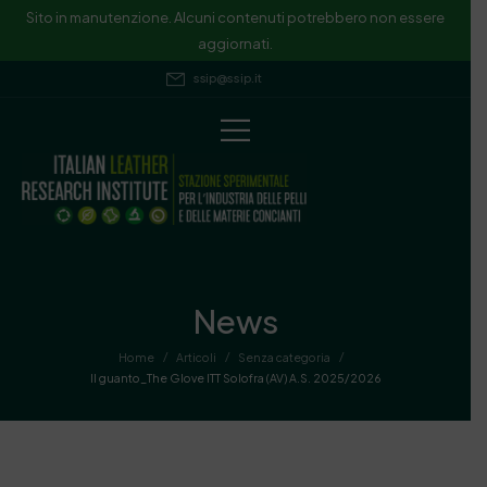
Sito in manutenzione. Alcuni contenuti potrebbero non essere
aggiornati.
ssip@ssip.it
News
/
/
/
Home
Articoli
Senza categoria
Il guanto_The Glove ITT Solofra (AV) A.S. 2025/2026