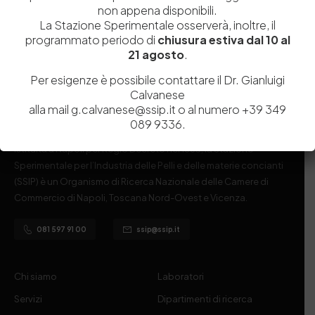
non appena disponibili.
La Stazione Sperimentale osserverà, inoltre, il
programmato periodo di
chiusura estiva dal 10 al
21 agosto
.
Per esigenze è possibile contattare il Dr. Gianluigi
Calvanese
alla mail g.calvanese@ssip.it o al numero +39 349
089 9336.
Istituita a Napoli per Regio Decreto nel 1885, la Stazione
Sperimentale per l’Industria delle Pelli e delle materie concianti
(SSIP) è un Organismo di Ricerca Nazionale delle Camere di
Commercio di Napoli, Toscana Nord-Ovest e Vicenza.
081 597 91 00
ssip@ssip.it
Chi siamo
Laboratori
Servizi
Dipartimenti di ricerca