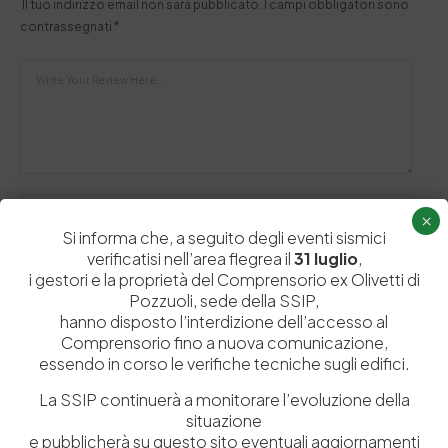
Il tuo indirizzo email non sarà pubblicato.
I campi obbligatori sono
contrassegnati
*
×
Si informa che, a seguito degli eventi sismici
verificatisi nell’area flegrea il
31 luglio
,
i gestori e la proprietà del Comprensorio ex Olivetti di
Pozzuoli, sede della SSIP,
hanno disposto l’interdizione dell’accesso al
Salva il mio nome, email e sito web in questo browser per la
Comprensorio fino a nuova comunicazione,
prossima volta che commento.
essendo in corso le verifiche tecniche sugli edifici.
La SSIP continuerà a monitorare l’evoluzione della
Post Comment
situazione
e pubblicherà su questo sito eventuali aggiornamenti