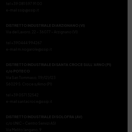
tel +39 081 597 91 00
e-mail ssip@ssip.it
DISTRETTO INDUSTRIALE DI ARZIGNANO (VI)
Via del Lavoro, 22 – 36077 – Arzignano (VI)
tel +390444 994267
e-mail m.nogarole@ssip.it
DISTRETTO INDUSTRIALE DI SANTA CROCE SULL’ARNO (PI)
c/o POTECO
Via San Tommaso, 119/121/123
56029 S. Croce s/Arno (PI)
tel +39 0571 32542
e-mail santacroce@ssip.it
DISTRETTO INDUSTRIALE DI SOLOFRA (AV)
c/o UNIC – Centro Servizi ASI
Via Melito Iangano, 9