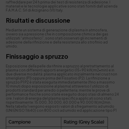
raffreddare per 24 h prima dei test di resistenza di adesione. I
materiali e le tecnologie applicative sono stati forniti dall’azienda
F.A.M.A.C. Srl di Arzignano (VI) Italy.
Risultati e discussione
Mediante un sistema di generazione di plasma in atmosfera,
ovvero sia a pressione che in composizione chimica dei gas
utilizzati “atmosferici”, sono stati osservati gli incrementi di
adesione della rifinizione e della resistenza allo strofinio ad
umido.
Finissaggio a spruzzo
Esposizione della pelle da rifinire a spruzzo al pretrattamento al
plasma con differenti apporti energetici (15÷90 kW/m2•min) e in
due diverse modalità: plasma applicato inizialmente nel crust non
smerigliato (P1) oppure prima del Fissativo (P2). La rifinizione a
spruzzo P1 P2 è stata eseguita immediatamente (fino a massimo
10 minuti dopo esposizione al plasma) attraverso l’utilizzo di
prodotti standard per arredo o pelletteria; mentre le prove di
performance fisiche sono state eseguito dopo stasi di almeno 24
ore. I valori di energia del plasma specifica applicati sono stati,
rispettivamente: 15.000, 30.000, 60.000 e 90.000 W/m2min.
Nella tabella 1 vengono esposti i valori di sfregamento ad umido
(UNI EN ISO 11640) con 800 cicli ad umido ed applicazione tipo P1