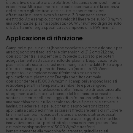
dispositivo è dotato di due elettrodi di scarica con rivestimento
in ceramica. Altro parametro che può essere variato è la distanza
del cilindro e gli elettrodi che in tutte le sperimentazioni
effettuate in questo lavoro è stato di 3,0 mm per ciascun
elettrodo. Ad esempio, con una velocità lineare del rullo: 10 m/min;
una potenza del plasma applicata: 750 W un numero di giri del rullo
di 50; si ha un’energia specifica su campione di 15 kW•min/m2 .
Applicazione di rifinizione
Campioni di pelle in crust (bovine conciate al cromo e riconcia per
arredo) sono stati tagliati nelle dimensioni di 21,2 cm x 21,2 cm,
corrispondenti alla superficie di ½ piede quadrato, per poterli
adeguatamente attaccare al rullo del plasma. L’applicazione del
plasma è stata usata su crust non smerigliato (modalità P1) o dopo
il fondo asciugato, prima del Fissativo (modalità P2). Viene
preparato un campione come riferimento ed uno con
applicazione di plasma con Energia specifica ottimale
corrispondente a 15.000 W/m2min. I campioni vengono lasciati
reticolare per 24 h a temperatura ambiente e poi vengono
determinati i valori di adesione della rifinizione e di resistenza allo
sfregamento ad umido. La tecnica del foil transfer consiste
sostanzialmente nell’incollaggio di un foil su una pelle utilizzando
una macchina con un rullo riscaldato, dove è possibile attivare la
lamina, da aderire alla pelle, con un disegno personalizzato,
applicarla a caldo ed infine lasciare raffreddare prima di rimuovere
la lamina. I campioni cosiddetti standard sono stati processati
con metodologia foil transfer, mentre quelli oggetto di modifica
innovativa sono stati pretrattati al plasma con energia specifica
ottimale corrispondente a 15000 W/m2 e trasferiti
immediatamente alla macchina foil transfer, quindi lasciati