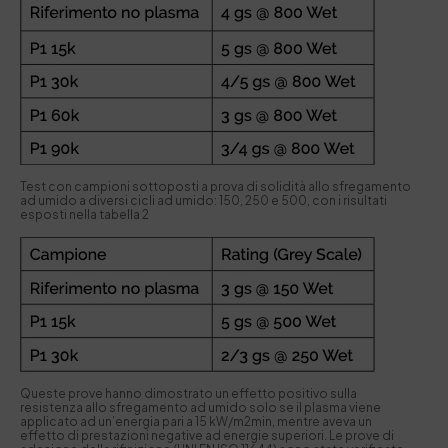
Test con campioni sottoposti a prova di solidità allo sfregamento
ad umido a diversi cicli ad umido: 150, 250 e 500, con i risultati
esposti nella tabella 2
Queste prove hanno dimostrato un effetto positivo sulla
resistenza allo sfregamento ad umido solo se il plasma viene
applicato ad un’energia pari a 15 kW/m2min, mentre aveva un
effetto di prestazioni negative ad energie superiori. Le prove di