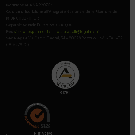
Iscrizione REA
NA 920756
Codice di iscrizione all’Anagrafe Nazionale delle Ricerche del
MIUR
000290_EIRI
Capitale Sociale
Euro
9.690.240,00
Pec
stazionesperimentaleindustriapelli@legalmail.it
Sede legale
Via Campi Flegrei, 34 – 80078 Pozzuoli (NA) – Tel. +39
081 5979100
. N. IT17/0158