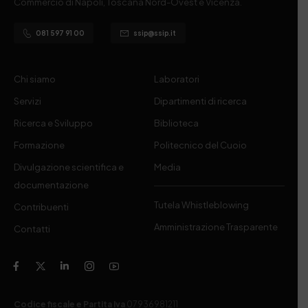
Commercio di Napoli, Toscana Nord-Ovest e Vicenza.
081 597 91 00
ssip@ssip.it
Chi siamo
Laboratori
Servizi
Dipartimenti di ricerca
Ricerca e Sviluppo
Biblioteca
Formazione
Politecnico del Cuoio
Divulgazione scientifica e
Media
documentazione
Tutela Whistleblowing
Contribuenti
Amministrazione Trasparente
Contatti
Codice fiscale e Partita Iva
07936981211