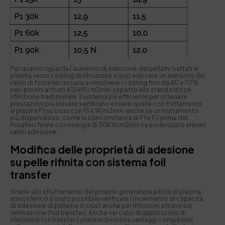
Per quanto riguarda l’aumento di adesione dei pellami trattati al
plasma verso coating di rifinizione si può evincere un aumento dei
valori di forza necessaria a rimuovere i coating fino da 40 a 70%
per i provini attivati a 15 kW/ m2min, rispetto allo standard con
rifinizione tradizionale. Il sistema più efficiente per ottenere
prestazioni più elevate sembrano essere quelle con trattamento
al plasma P1 su crust con 15 k W/m2min, anche se un trattamento
più dispendioso, come la concomitanza di P1 e P2 prima del
fissativo finale con energia di 30k W/m2min ha evidenziato elevati
valori adesione.
Modifica delle proprietà di adesione
su pelle rifinita con sistema foil
transfer
Grazie allo sfruttamento del proprio generatore pilota di plasma
atmosferico è stato possibile verificare l’incremento di capacità
di adesione di pellame in crust anche per rifinizioni attraverso
laminazione (foil transfer). Anche nel caso di applicazioni di
rifinizione foil transfer il plasma dimostra vantaggi competitivi