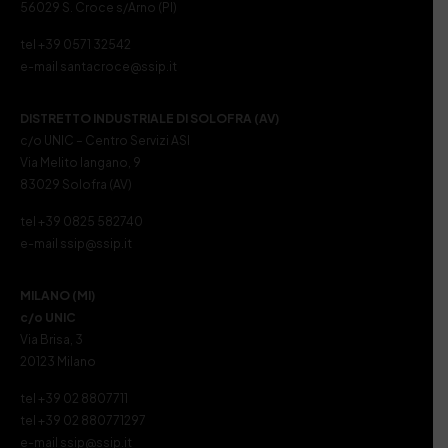
56029 S. Croce s/Arno (PI)
tel +39 0571 32542
e-mail santacroce@ssip.it
DISTRETTO INDUSTRIALE DI SOLOFRA (AV)
c/o UNIC – Centro Servizi ASI
Via Melito Iangano, 9
83029 Solofra (AV)
tel +39 0825 582740
e-mail ssip@ssip.it
MILANO (MI)
c/o UNIC
Via Brisa, 3
20123 Milano
tel +39 02 8807711
tel +39 02 880771297
e-mail ssip@ssip.it