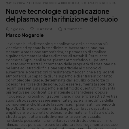
MAY 07 2026
/
LETTURE PRESSO LA BIBLIOTECA
,
NOTIZIA PER RICERCA
Nuove tecnologie di applicazione
del plasma per la rifinizione del cuoio
c.grosso
0
Like Post
0
Comment
Marco Nogarole
La disponibilità di tecnologie applicative del plasma non più
vincolate ad operare in condizioni di bassa pressione, ma
operanti a pressione atmosferica, ha permesso di ampliare
significativamente la platea di materiali trattabili. Per quanto
concerne l’applicabilità del plasma atmosferico sul pellame,
questo lavoro tratta l’incremento delle proprietà di adesione del
pellame agli strati di rifinizione superficiale allo scopo di
aumentare le prestazioni di resistenza meccaniche e agli agenti
atmosferici. La capacità di una superficie di entrare in contatto
con molecole liquide, determinata dall’equilibrio tra forze di
coesione e forze di adesione, può essere aumentata aprendo i
legami presenti sulla superficie, in tal modo quest’ultima diventa
più reattiva nei confronti del materiale da far aderire, oppure
inducendo il crosslinking superficiale, in cui le forze attrattive tra i
substrati possono essere aumentate grazie alla modifica della
componente idrofilica della superficie. Il plasma atmosferico di
tipo DBD (Dielectric-barrier discharge), con la sua capacità di
amplificare le proprietà di adesione dei materiali trattati, è stato
sfruttato per trattare selettivamente l’area interfacciale,
rendendo possibile incrementare i valori di adesione dei film di
rifinizione su pelli, come pure le solidità allo sfregamento a secco
e ad umido, rispetto agli usuali trattamenti superficiali a spruzzo o