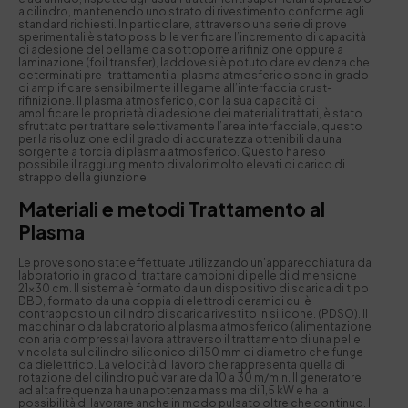
a cilindro, mantenendo uno strato di rivestimento conforme agli
standard richiesti. In particolare, attraverso una serie di prove
sperimentali è stato possibile verificare l’incremento di capacità
di adesione del pellame da sottoporre a rifinizione oppure a
laminazione (foil transfer), laddove si è potuto dare evidenza che
determinati pre-trattamenti al plasma atmosferico sono in grado
di amplificare sensibilmente il legame all’interfaccia crust-
rifinizione. Il plasma atmosferico, con la sua capacità di
amplificare le proprietà di adesione dei materiali trattati, è stato
sfruttato per trattare selettivamente l’area interfacciale, questo
per la risoluzione ed il grado di accuratezza ottenibili da una
sorgente a torcia di plasma atmosferico. Questo ha reso
possibile il raggiungimento di valori molto elevati di carico di
strappo della giunzione.
Materiali e metodi Trattamento al
Plasma
Le prove sono state effettuate utilizzando un’apparecchiatura da
laboratorio in grado di trattare campioni di pelle di dimensione
21×30 cm. Il sistema è formato da un dispositivo di scarica di tipo
DBD, formato da una coppia di elettrodi ceramici cui è
contrapposto un cilindro di scarica rivestito in silicone. (PDSO). Il
macchinario da laboratorio al plasma atmosferico (alimentazione
con aria compressa) lavora attraverso il trattamento di una pelle
vincolata sul cilindro siliconico di 150 mm di diametro che funge
da dielettrico. La velocità di lavoro che rappresenta quella di
rotazione del cilindro può variare da 10 a 30 m/min. Il generatore
ad alta frequenza ha una potenza massima di 1,5 kW e ha la
possibilità di lavorare anche in modo pulsato oltre che continuo. Il