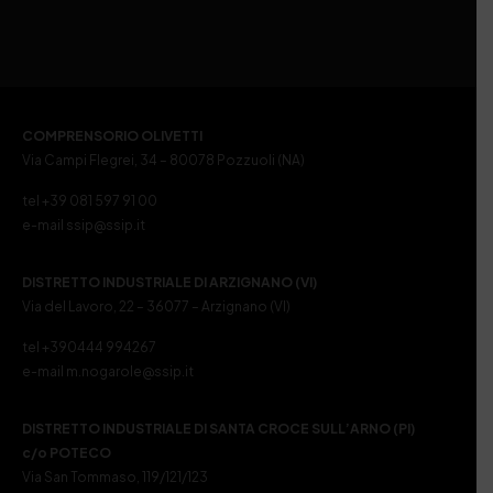
COMPRENSORIO OLIVETTI
Via Campi Flegrei, 34 – 80078 Pozzuoli (NA)
tel +39 081 597 91 00
e-mail ssip@ssip.it
DISTRETTO INDUSTRIALE DI ARZIGNANO (VI)
Via del Lavoro, 22 – 36077 – Arzignano (VI)
tel +390444 994267
e-mail m.nogarole@ssip.it
DISTRETTO INDUSTRIALE DI SANTA CROCE SULL’ARNO (PI)
c/o POTECO
Via San Tommaso, 119/121/123