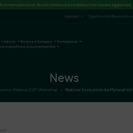
ito in manutenzione. Alcuni contenuti potrebbero non essere aggiornati.
Laboratori
Dipartimenti di Ricerca e Svi
Servizi
Ricerca e Sviluppo
Formazione
one scientifica e documentazione
News
azione
,
Webinar SSIP
,
Workshop
Webinar: Evoluzione dei Materiali tra
/
HOP