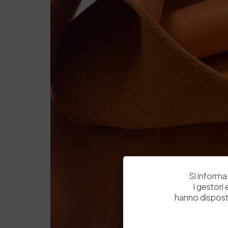
Si informa 
i gestori
hanno dispost