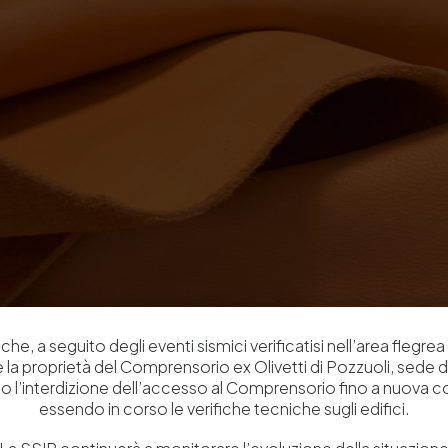
che, a seguito degli eventi sismici verificatisi nell’area flegrea 
 e la proprietà del Comprensorio ex Olivetti di Pozzuoli, sede d
o l’interdizione dell’accesso al Comprensorio fino a nuova 
essendo in corso le verifiche tecniche sugli edifici.