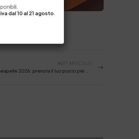
e
onibili.
iva dal 10 al 21 agosto
.
NEXT ARTICOLO
SSIP a Lineapelle 2026: prenota il tuo posto per workshop e talk tecnici