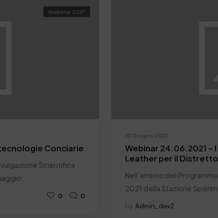
Webinar SSIP
10 Giugno 2021
tecnologie Conciarie
Webinar 24.06.2021 – I r
Leather per il Distrett
vulgazione Scientifica
Nell’ambito del Programma 
 maggio…
2021 della Stazione Sperim
0
0
by
Admin_dev2