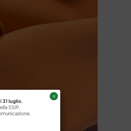
×
il
31 luglio
,
ella SSIP,
comunicazione,