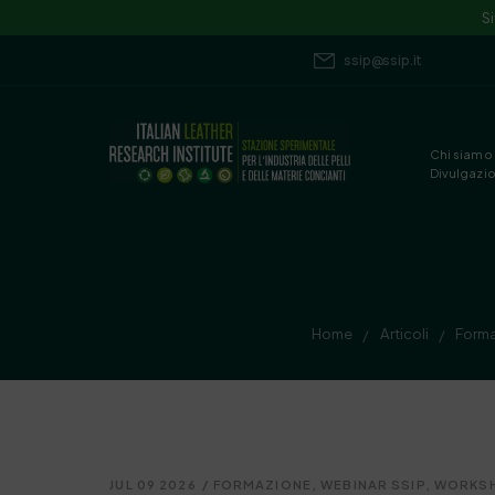
S
ssip@ssip.it
Chi siamo
Divulgazi
Home
Articoli
Form
/
/
JUL 09 2026
/
FORMAZIONE
,
WEBINAR SSIP
,
WORKS