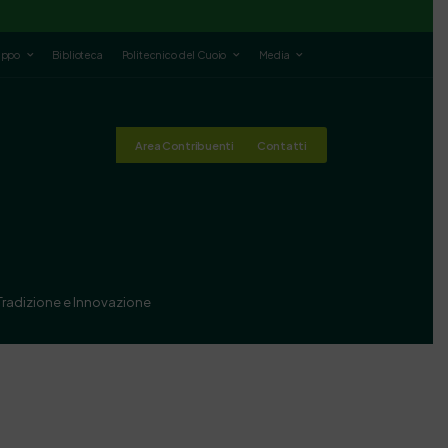
luppo
Biblioteca
Politecnico del Cuoio
Media
Area Contribuenti
Contatti
 Tradizione e Innovazione