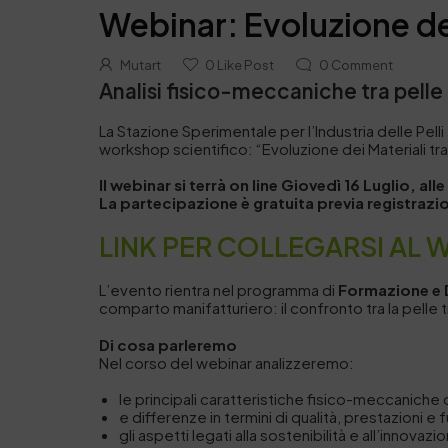
Webinar: Evoluzione dei
Mutart
0
Like Post
0
Comment
Analisi fisico-meccaniche tra pelle 
La Stazione Sperimentale per l’Industria delle Pelli
workshop scientifico: “Evoluzione dei Materiali tra
Il webinar si terrà on line Giovedì 16 Luglio, all
La partecipazione è gratuita previa registrazi
LINK PER COLLEGARSI AL 
L’evento rientra nel programma di
Formazione e 
comparto manifatturiero: il confronto tra la pelle tr
Di cosa parleremo
Nel corso del webinar analizzeremo:
le principali caratteristiche fisico-meccaniche de
e differenze in termini di qualità, prestazioni e f
gli aspetti legati alla sostenibilità e all’innovazi