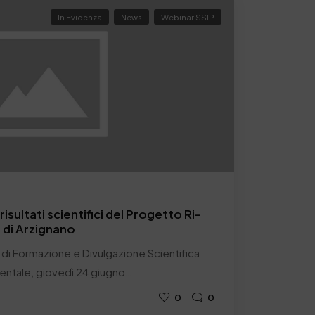
In Evidenza
News
Webinar SSIP
isultati scientifici del Progetto Ri-
o di Arzignano
di Formazione e Divulgazione Scientifica
entale, giovedì 24 giugno…
0
0