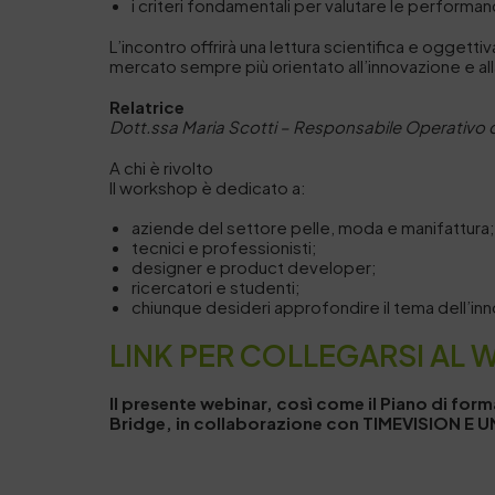
i criteri fondamentali per valutare le performanc
L’incontro offrirà una lettura scientifica e oggetti
mercato sempre più orientato all’innovazione e alla
Relatrice
Dott.ssa Maria Scotti – Responsabile Operativo 
A chi è rivolto
Il workshop è dedicato a:
aziende del settore pelle, moda e manifattura
tecnici e professionisti;
designer e product developer;
ricercatori e studenti;
chiunque desideri approfondire il tema dell’inn
LINK PER COLLEGARSI AL 
Il presente webinar, così come il Piano di fo
Bridge, in collaborazione con TIMEVISION E U