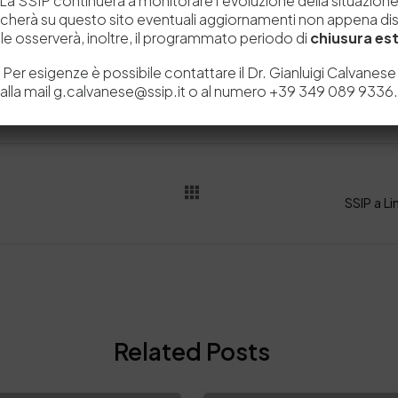
La SSIP continuerà a monitorare l’evoluzione della situazion
icherà su questo sito eventuali aggiornamenti non appena disp
e osserverà, inoltre, il programmato periodo di
chiusura est
Per esigenze è possibile contattare il Dr. Gianluigi Calvanese
alla mail g.calvanese@ssip.it o al numero +39 349 089 9336.
Related Posts