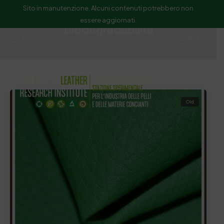
Sito in manutenzione. Alcuni contenuti potrebbero non
essere aggiornati.
Biodegradabilità
ssip@ssip.it
Cerca
Old