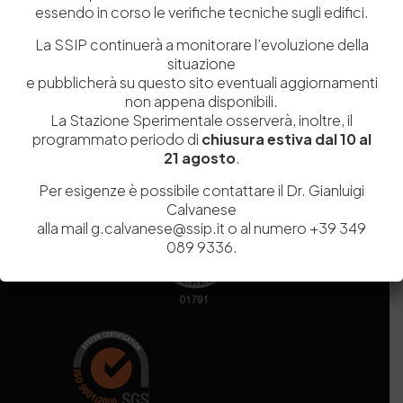
essendo in corso le verifiche tecniche sugli edifici.
Codice fiscale e Partita Iva
07936981211
Iscrizione REA
NA 920756
La SSIP continuerà a monitorare l’evoluzione della
Codice di iscrizione all’Anagrafe Nazionale delle Ricerche del
situazione
MIUR
000290_EIRI
e pubblicherà su questo sito eventuali aggiornamenti
Capitale Sociale
Euro
9.690.240,00
non appena disponibili.
La Stazione Sperimentale osserverà, inoltre, il
Pec
stazionesperimentaleindustriapelli@legalmail.it
programmato periodo di
chiusura estiva dal 10 al
Sede legale
Via Campi Flegrei, 34 – 80078 Pozzuoli (NA) – Tel. +39
21 agosto
.
081 5979100
Per esigenze è possibile contattare il Dr. Gianluigi
Calvanese
alla mail g.calvanese@ssip.it o al numero +39 349
089 9336.