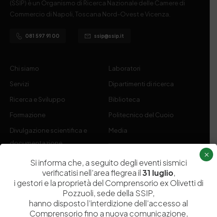
(SSIP) è un Organismo di Ricerca Nazionale delle Camere di
Commercio di Napoli, Toscana Nord-Ovest e Vicenza.
081 597 91 00
ssip@ssip.it
Chi siamo
Laboratori
Servizi
Dipartimenti di ricerca
Ricerca e Sviluppo
Biblioteca
Formazione
Politecnico del Cuoio
Divulgazione scientifica e
Media
documentazione
×
Tutela Whistleblowing
Contribuenti
Si informa che, a seguito degli eventi sismici
verificatisi nell’area flegrea il
31 luglio
,
Amministrazione Trasparente
Contatti
i gestori e la proprietà del Comprensorio ex Olivetti di
Pozzuoli, sede della SSIP,
hanno disposto l’interdizione dell’accesso al
Comprensorio fino a nuova comunicazione,