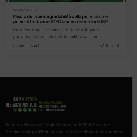
16 Febbraio 2024
Misura della biodegradabilità della pelle: al via le
prime attestazioni ICEC ai sensi del metodo ISO
20136 applicato alla pelle
I processi conciari mirano a conferire adeguate
performance tecniche e di durabilità ai pellami in…
by
Admin_dev2
0
0
Istituita a Napoli per Regio Decreto nel 1885, la Stazione
Sperimentale per l’Industria delle Pelli e delle materie concianti