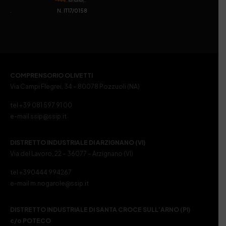
. N. IT17/0158
COMPRENSORIO OLIVETTI
Via Campi Flegrei, 34 – 80078 Pozzuoli (NA)
tel +39 081 597 91 00
e-mail ssip@ssip.it
DISTRETTO INDUSTRIALE DI ARZIGNANO (VI)
Via del Lavoro, 22 – 36077 – Arzignano (VI)
tel +390444 994267
e-mail m.nogarole@ssip.it
DISTRETTO INDUSTRIALE DI SANTA CROCE SULL’ARNO (PI)
c/o POTECO