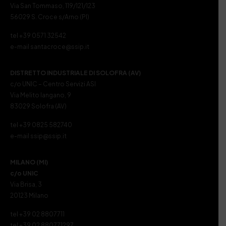
Via San Tommaso, 119/121/123
56029 S. Croce s/Arno (PI)
tel +39 0571 32542
e-mail santacroce@ssip.it
DISTRETTO INDUSTRIALE DI SOLOFRA (AV)
c/o UNIC – Centro Servizi ASI
Via Melito Iangano, 9
83029 Solofra (AV)
tel +39 0825 582740
e-mail ssip@ssip.it
MILANO (MI)
c/o UNIC
Via Brisa, 3
20123 Milano
tel +39 02 8807711
tel +39 02 880771297