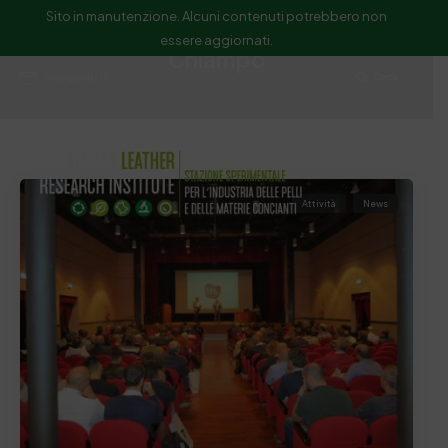
Sito in manutenzione. Alcuni contenuti potrebbero non
essere aggiornati.
Chiampo
ssip@ssip.it
Cerca
Attività
News