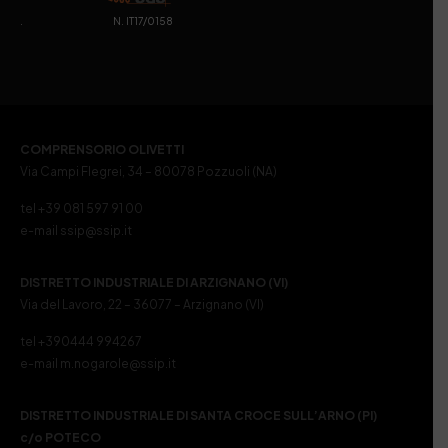
. N. IT17/0158
COMPRENSORIO OLIVETTI
Via Campi Flegrei, 34 – 80078 Pozzuoli (NA)
tel +39 081 597 91 00
e-mail ssip@ssip.it
DISTRETTO INDUSTRIALE DI ARZIGNANO (VI)
Via del Lavoro, 22 – 36077 – Arzignano (VI)
tel +390444 994267
e-mail m.nogarole@ssip.it
DISTRETTO INDUSTRIALE DI SANTA CROCE SULL’ARNO (PI)
c/o POTECO