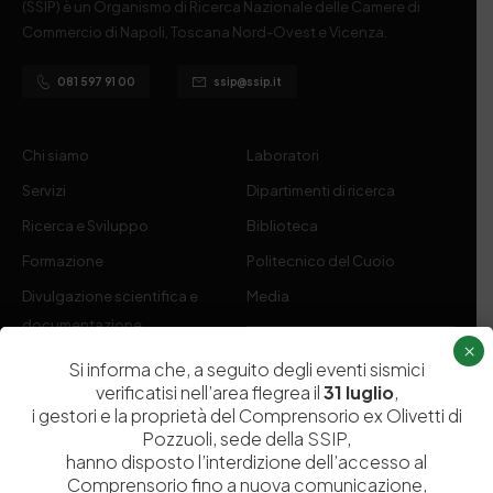
(SSIP) è un Organismo di Ricerca Nazionale delle Camere di
Commercio di Napoli, Toscana Nord-Ovest e Vicenza.
081 597 91 00
ssip@ssip.it
Chi siamo
Laboratori
Servizi
Dipartimenti di ricerca
Ricerca e Sviluppo
Biblioteca
Formazione
Politecnico del Cuoio
Divulgazione scientifica e
Media
documentazione
×
Tutela Whistleblowing
Contribuenti
Si informa che, a seguito degli eventi sismici
verificatisi nell’area flegrea il
31 luglio
,
Amministrazione Trasparente
Contatti
i gestori e la proprietà del Comprensorio ex Olivetti di
Pozzuoli, sede della SSIP,
hanno disposto l’interdizione dell’accesso al
Comprensorio fino a nuova comunicazione,