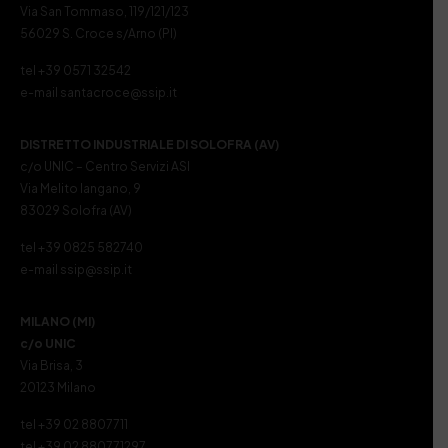
Via San Tommaso, 119/121/123
56029 S. Croce s/Arno (PI)
tel +39 0571 32542
e-mail santacroce@ssip.it
DISTRETTO INDUSTRIALE DI SOLOFRA (AV)
c/o UNIC – Centro Servizi ASI
Via Melito Iangano, 9
83029 Solofra (AV)
tel +39 0825 582740
e-mail ssip@ssip.it
MILANO (MI)
c/o UNIC
Via Brisa, 3
20123 Milano
tel +39 02 8807711
tel +39 02 880771297