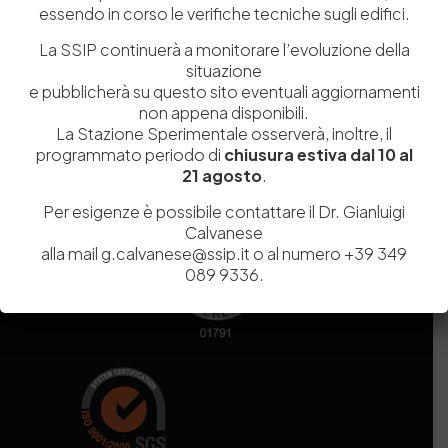
essendo in corso le verifiche tecniche sugli edifici.
Codice fiscale e Partita Iva
07936981211
Iscrizione REA
NA 920756
La SSIP continuerà a monitorare l’evoluzione della
Codice di iscrizione all’Anagrafe Nazionale delle Ricerche del
situazione
MIUR
000290_EIRI
e pubblicherà su questo sito eventuali aggiornamenti
Capitale Sociale
Euro
9.690.240,00
non appena disponibili.
La Stazione Sperimentale osserverà, inoltre, il
Pec
stazionesperimentaleindustriapelli@legalmail.it
programmato periodo di
chiusura estiva dal 10 al
Sede legale
Via Campi Flegrei, 34 – 80078 Pozzuoli (NA) – Tel. +39
21 agosto
.
081 5979100
Per esigenze è possibile contattare il Dr. Gianluigi
Calvanese
alla mail g.calvanese@ssip.it o al numero +39 349
089 9336.