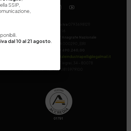
ella SSIP,
comunicazione,
Codice fiscale e Partita Iva
07936981211
e
Iscrizione REA
NA 920756
onibili.
Codice di iscrizione all’Anagrafe Nazionale
iva dal 10 al 21 agosto
.
delle Ricerche del MIUR
000290_EIRI
Capitale Sociale
Euro
9.690.240,00
Pec
stazionesperimentaleindustriapelli@legalmail.it
Sede legale
Via Campi Flegrei, 34 – 80078
Pozzuoli (NA) – Tel. +39 081 5979100