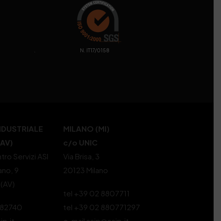
. N. IT17/0158
NDUSTRIALE
MILANO (MI)
(AV)
c/o UNIC
tro Servizi ASI
Via Brisa, 3
ano, 9
20123 Milano
 (AV)
tel +39 02 8807711
582740
tel +39 02 880771297
ip.it
e-mail ssip@ssip.it