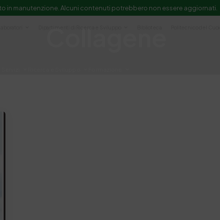
to in manutenzione. Alcuni contenuti potrebbero non essere aggiornati.
Collagene
Laboratori
Dipartimenti di Ricerca e Sviluppo
Biblioteca
Politecnico del Cuo
Servizi
Ricerca e Sviluppo
Formazione
e scientifica e documentazione