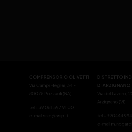
COMPRENSORIO OLIVETTI
DISTRETTO IN
Via Campi Flegrei, 34 –
DI ARZIGNANO (
80078 Pozzuoli (NA)
Via del Lavoro, 
Arzignano (VI)
tel +39 081 597 91 00
e-mail ssip@ssip.it
tel +390444 99
e-mail m.nogaro