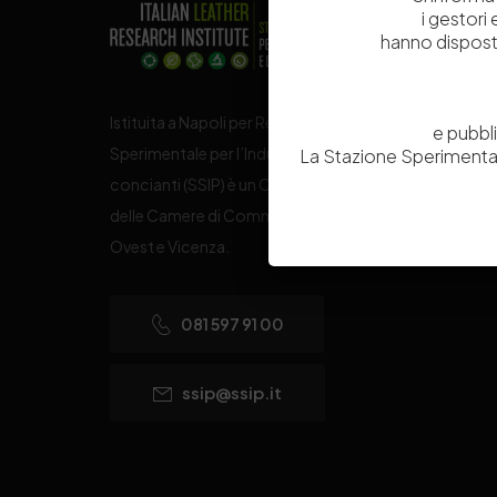
i gestori
hanno dispost
Istituita a Napoli per Regio Decreto nel 1885, la Stazi
e pubbl
Sperimentale per l’Industria delle Pelli e delle materie
La Stazione Sperimental
concianti (SSIP) è un Organismo di Ricerca Nazionale
delle Camere di Commercio di Napoli, Toscana Nord
Ovest e Vicenza.
081 597 91 00
ssip@ssip.it