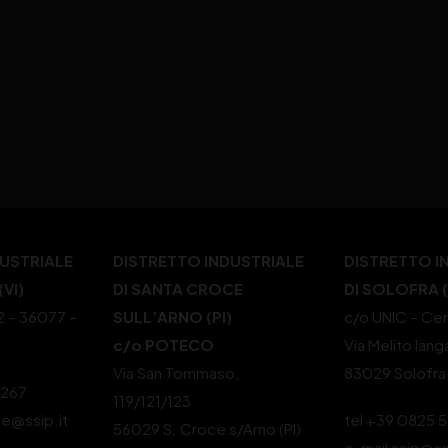
DUSTRIALE
DISTRETTO INDUSTRIALE
DISTRETTO I
VI)
DI SANTA CROCE
DI SOLOFRA 
22 – 36077 –
SULL’ARNO (PI)
c/o UNIC – Cen
c/o POTECO
Via Melito Iang
Via San Tommaso,
83029 Solofra
4267
119/121/123
le@ssip.it
tel +39 0825 
56029 S. Croce s/Arno (PI)
e-mail ssip@ss