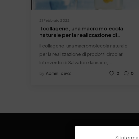
21 Febbraio 2022
Il collagene, una macromolecola
naturale per la realizzazione di
prodotti circolari
Il collagene, una macromolecola naturale
per la realizzazione di prodotti circolari
Intervento di Salvatore Iannace, …
by
Admin_dev2
0
0
Si informa 