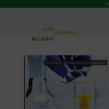
Si
ssip@ssip.it
Chi siamo
Divulgazion
In Evidenza
Letture presso la Biblioteca