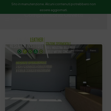
Sito in manutenzione. Alcuni contenuti potrebbero non
essere aggiornati.
Comprensorio Olivetti
ssip@ssip.it
Cerca
In Evidenza
News