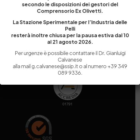
secondo le disposizioni dei gestori del
Codice fiscale e Partita Iva
07936981211
Comprensorio Ex Olivetti.
Iscrizione REA
NA 920756
Codice di iscrizione all’Anagrafe Nazionale delle Ricerche del
La Stazione Sperimentale per l’Industria delle
MIUR
000290_EIRI
Pelli
Capitale Sociale
Euro
9.690.240,00
resterà inoltre chiusa per la pausa estiva dal 10
al 21 agosto 2026.
Pec
stazionesperimentaleindustriapelli@legalmail.it
Sede legale
Via Campi Flegrei, 34 – 80078 Pozzuoli (NA) – Tel. +39
Per urgenze è possibile contattare il Dr. Gianluigi
081 5979100
Calvanese
alla mail g.calvanese@ssip.it o al numero +39 349
089 9336.