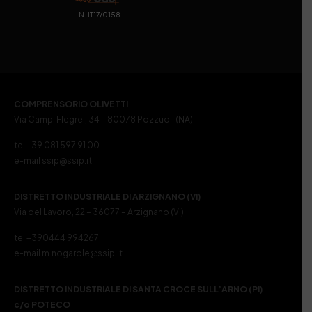
. N. IT17/0158
COMPRENSORIO OLIVETTI
Via Campi Flegrei, 34 – 80078 Pozzuoli (NA)
tel +39 081 597 91 00
e-mail ssip@ssip.it
DISTRETTO INDUSTRIALE DI ARZIGNANO (VI)
Via del Lavoro, 22 – 36077 – Arzignano (VI)
tel +390444 994267
e-mail m.nogarole@ssip.it
DISTRETTO INDUSTRIALE DI SANTA CROCE SULL’ARNO (PI)
c/o POTECO