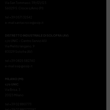
Via San Tommaso, 119/121/123
56029 S. Croce s/Arno (PI)
tel +39 0571 32542
e-mail santacroce@ssip.it
DISTRETTO INDUSTRIALE DI SOLOFRA (AV)
c/o UNIC – Centro Servizi ASI
Via Melito Iangano, 9
83029 Solofra (AV)
tel +39 0825 582740
e-mail ssip@ssip.it
MILANO (MI)
c/o UNIC
Via Brisa, 3
20123 Milano
tel +39 02 8807711
tel +39 02 880771297