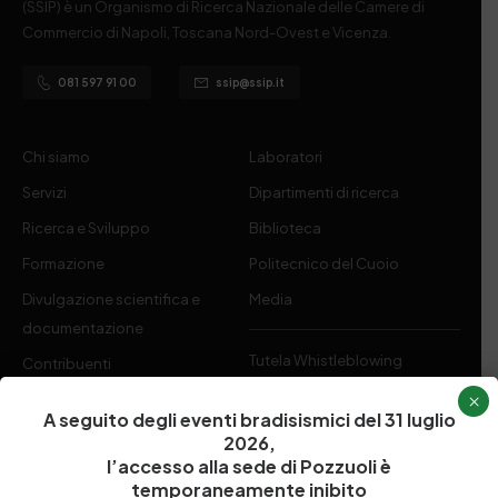
(SSIP) è un Organismo di Ricerca Nazionale delle Camere di
Commercio di Napoli, Toscana Nord-Ovest e Vicenza.
081 597 91 00
ssip@ssip.it
Chi siamo
Laboratori
Servizi
Dipartimenti di ricerca
Ricerca e Sviluppo
Biblioteca
Formazione
Politecnico del Cuoio
Divulgazione scientifica e
Media
documentazione
Tutela Whistleblowing
Contribuenti
Amministrazione Trasparente
×
Contatti
A seguito degli eventi bradisismici del 31 luglio
2026,
l’accesso alla sede di Pozzuoli è
temporaneamente inibito