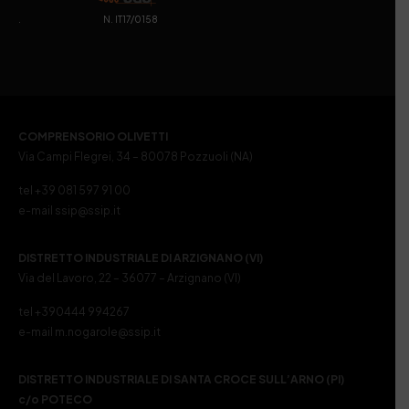
. N. IT17/0158
COMPRENSORIO OLIVETTI
Via Campi Flegrei, 34 – 80078 Pozzuoli (NA)
tel +39 081 597 91 00
e-mail ssip@ssip.it
DISTRETTO INDUSTRIALE DI ARZIGNANO (VI)
Via del Lavoro, 22 – 36077 – Arzignano (VI)
tel +390444 994267
e-mail m.nogarole@ssip.it
DISTRETTO INDUSTRIALE DI SANTA CROCE SULL’ARNO (PI)
c/o POTECO