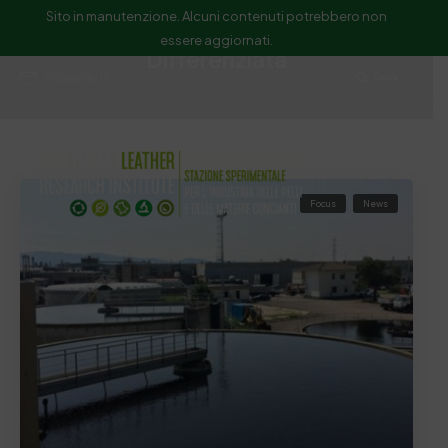
Sito in manutenzione. Alcuni contenuti potrebbero non
essere aggiornati.
Differenziata
ssip@ssip.it
Cerca
Focus
News