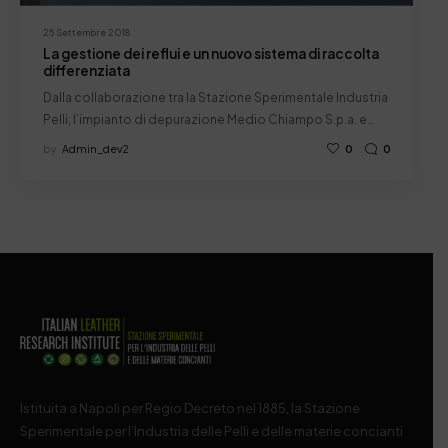
25 Settembre 2018
La gestione dei reflui e un nuovo sistema di raccolta
differenziata
Dalla collaborazione tra la Stazione Sperimentale Industria
Pelli, l’impianto di depurazione Medio Chiampo S.p.a. e…
by
Admin_dev2
0
0
Istituita a Napoli per Regio Decreto nel 1885, la Stazione
Sperimentale per l’Industria delle Pelli e delle materie concianti