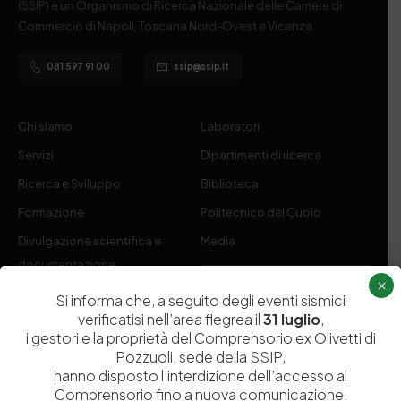
(SSIP) è un Organismo di Ricerca Nazionale delle Camere di
Commercio di Napoli, Toscana Nord-Ovest e Vicenza.
081 597 91 00
ssip@ssip.it
Chi siamo
Laboratori
Servizi
Dipartimenti di ricerca
Ricerca e Sviluppo
Biblioteca
Formazione
Politecnico del Cuoio
Divulgazione scientifica e
Media
documentazione
×
Tutela Whistleblowing
Contribuenti
Si informa che, a seguito degli eventi sismici
verificatisi nell’area flegrea il
31 luglio
,
Amministrazione Trasparente
Contatti
i gestori e la proprietà del Comprensorio ex Olivetti di
Pozzuoli, sede della SSIP,
hanno disposto l’interdizione dell’accesso al
Comprensorio fino a nuova comunicazione,