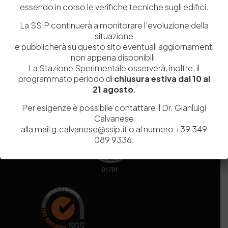
essendo in corso le verifiche tecniche sugli edifici.
Codice fiscale e Partita Iva
07936981211
Iscrizione REA
NA 920756
La SSIP continuerà a monitorare l’evoluzione della
Codice di iscrizione all’Anagrafe Nazionale delle Ricerche del
situazione
MIUR
000290_EIRI
e pubblicherà su questo sito eventuali aggiornamenti
Capitale Sociale
Euro
9.690.240,00
non appena disponibili.
La Stazione Sperimentale osserverà, inoltre, il
Pec
stazionesperimentaleindustriapelli@legalmail.it
programmato periodo di
chiusura estiva dal 10 al
Sede legale
Via Campi Flegrei, 34 – 80078 Pozzuoli (NA) – Tel. +39
21 agosto
.
081 5979100
Per esigenze è possibile contattare il Dr. Gianluigi
Calvanese
alla mail g.calvanese@ssip.it o al numero +39 349
089 9336.