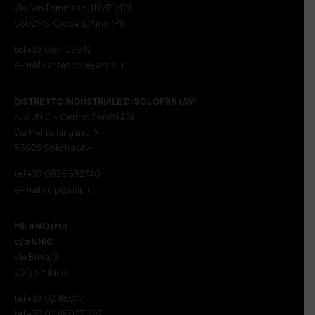
Via San Tommaso, 119/121/123
56029 S. Croce s/Arno (PI)
tel +39 0571 32542
e-mail santacroce@ssip.it
DISTRETTO INDUSTRIALE DI SOLOFRA (AV)
c/o UNIC – Centro Servizi ASI
Via Melito Iangano, 9
83029 Solofra (AV)
tel +39 0825 582740
e-mail ssip@ssip.it
MILANO (MI)
c/o UNIC
Via Brisa, 3
20123 Milano
tel +39 02 8807711
tel +39 02 880771297