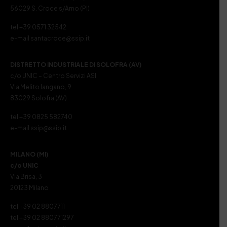
56029 S. Croce s/Arno (PI)
tel +39 0571 32542
e-mail santacroce@ssip.it
DISTRETTO INDUSTRIALE DI SOLOFRA (AV)
c/o UNIC – Centro Servizi ASI
Via Melito Iangano, 9
83029 Solofra (AV)
tel +39 0825 582740
e-mail ssip@ssip.it
MILANO (MI)
c/o UNIC
Via Brisa, 3
20123 Milano
tel +39 02 8807711
tel +39 02 880771297