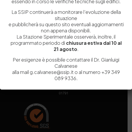
essendo in corso le verifiche tecniche sugli edifici.
Codice fiscale e Partita Iva
07936981211
Iscrizione REA
NA 920756
La SSIP continuerà a monitorare l’evoluzione della
Codice di iscrizione all’Anagrafe Nazionale delle Ricerche del
situazione
MIUR
000290_EIRI
e pubblicherà su questo sito eventuali aggiornamenti
Capitale Sociale
Euro
9.690.240,00
non appena disponibili.
Pec
stazionesperimentaleindustriapelli@legalmail.it
La Stazione Sperimentale osserverà, inoltre, il
Sede legale
Via Campi Flegrei, 34 – 80078 Pozzuoli (NA) – Tel. +39
programmato periodo di
chiusura estiva dal 10 al
081 5979100
21 agosto
.
Per esigenze è possibile contattare il Dr. Gianluigi
Calvanese
alla mail g.calvanese@ssip.it o al numero +39 349
089 9336.