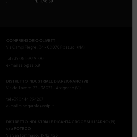
. N. IT17/0158
COMPRENSORIO OLIVETTI
Via Campi Flegrei, 34 – 80078 Pozzuoli (NA)
tel +39 081 597 91 00
e-mail ssip@ssip.it
DISTRETTO INDUSTRIALE DI ARZIGNANO (VI)
Via del Lavoro, 22 – 36077 – Arzignano (VI)
tel +390444 994267
e-mail m.nogarole@ssip.it
DISTRETTO INDUSTRIALE DI SANTA CROCE SULL’ARNO (PI)
c/o POTECO
Via San Tommaso, 119/121/123