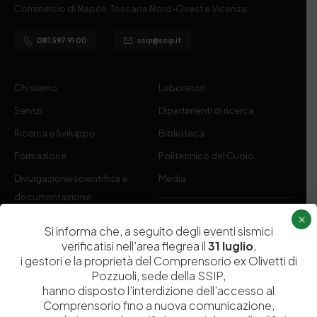
Commercio di Napoli, Toscana Nord-Ovest e Vicenza.
081 597 91 00
ssip@ssip.it
Chi siamo
Laboratori
Servizi
Dipartimenti di ricerca
Ricerca e Sviluppo
Biblioteca
Formazione
Politecnico del Cuoio
Divulgazione scientifica e
Media
documentazione
Tutela Whistleblowing
×
Contribuenti
Si informa che, a seguito degli eventi sismici
Amministrazione Trasparente
Contatti
verificatisi nell’area flegrea il
31 luglio
,
i gestori e la proprietà del Comprensorio ex Olivetti di
Pozzuoli, sede della SSIP,
hanno disposto l’interdizione dell’accesso al
Comprensorio fino a nuova comunicazione,