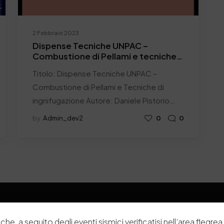
2 Febbraio 2023
Dispense Tecniche UNPAC –
Combustione di Pellami e tecniche
di ignifugazione
Titolo: Dispense Tecniche UNPAC –
Combustione di Pellami e Tecniche di
ingnifugazione Autore: Daniele Pistorio…
by
Admin_dev2
0
0
che, a seguito degli eventi sismici verificatisi nell’area flegrea 