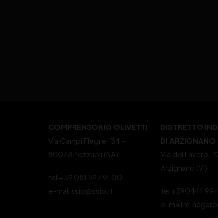
COMPRENSORIO OLIVETTI
DISTRETTO IN
Via Campi Flegrei, 34 –
DI ARZIGNANO (
80078 Pozzuoli (NA)
Via del Lavoro, 
Arzignano (VI)
tel +39 081 597 91 00
e-mail ssip@ssip.it
tel +390444 99
e-mail m.nogaro