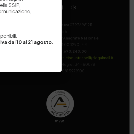
ella SSIP,
comunicazione,
Codice fiscale e Partita Iva
07936981211
e
Iscrizione REA
NA 920756
onibili.
Codice di iscrizione all’Anagrafe Nazionale
iva dal 10 al 21 agosto
.
delle Ricerche del MIUR
000290_EIRI
Capitale Sociale
Euro
9.690.240,00
Pec
stazionesperimentaleindustriapelli@legalmail.it
Sede legale
Via Campi Flegrei, 34 – 80078
Pozzuoli (NA) – Tel. +39 081 5979100