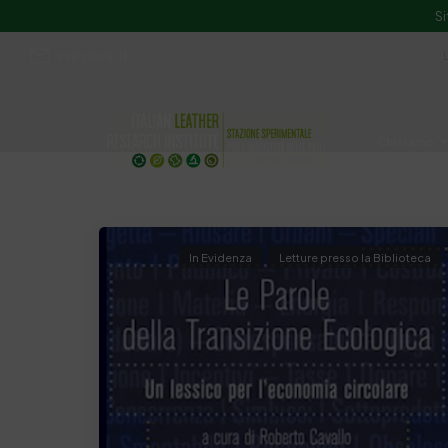
Si
ssip@ssip.it
Chi siamo
Divulgazion
In Evidenza
Letture presso la Biblioteca