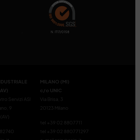
. N. IT17/0158
NDUSTRIALE
MILANO (MI)
(AV)
c/o UNIC
tro Servizi ASI
Via Brisa, 3
ano, 9
20123 Milano
 (AV)
tel +39 02 8807711
582740
tel +39 02 880771297
ip.it
e-mail ssip@ssip.it