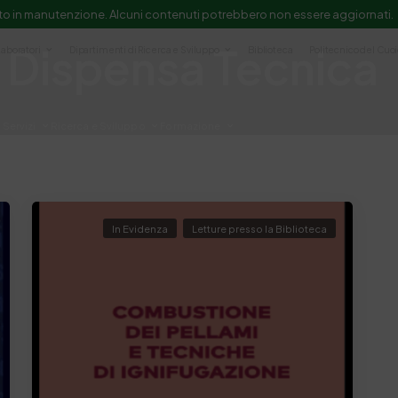
to in manutenzione. Alcuni contenuti potrebbero non essere aggiornati.
Dispensa Tecnica
Laboratori
Dipartimenti di Ricerca e Sviluppo
Biblioteca
Politecnico del Cuo
Servizi
Ricerca e Sviluppo
Formazione
e scientifica e documentazione
In Evidenza
Letture presso la Biblioteca