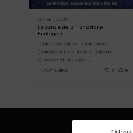
22 Febbraio 2023
Le parole della Transizione
Ecologica
Titolo: Le parole della Transizione
Ecologica Autore: a cura di Roberto
Cavallo con Maria Napoli,…
by
Admin_dev2
0
0
Si informa 