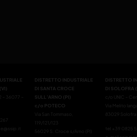
DUSTRIALE
DISTRETTO INDUSTRIALE
DISTRETTO I
VI)
DI SANTA CROCE
DI SOLOFRA 
22 – 36077 –
SULL’ARNO (PI)
c/o UNIC – Cen
c/o POTECO
Via Melito Iang
Via San Tommaso,
83029 Solofra
4267
119/121/123
le@ssip.it
tel +39 0825 
56029 S. Croce s/Arno (PI)
e-mail ssip@ss