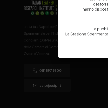
i gestori
hanno dispost
Istituita a Napoli per Regio Decreto nel 1885, la Stazi
e pubbl
Sperimentale per l’Industria delle Pelli e delle materie
La Stazione Sperimental
concianti (SSIP) è un Organismo di Ricerca Nazionale
delle Camere di Commercio di Napoli, Toscana Nord
Ovest e Vicenza.
081 597 91 00
ssip@ssip.it