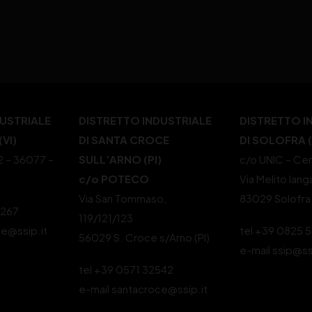
DUSTRIALE
DISTRETTO INDUSTRIALE
DISTRETTO I
VI)
DI SANTA CROCE
DI SOLOFRA 
22 – 36077 –
SULL’ARNO (PI)
c/o UNIC – Cen
c/o POTECO
Via Melito Iang
Via San Tommaso,
83029 Solofra
4267
119/121/123
le@ssip.it
tel +39 0825 
56029 S. Croce s/Arno (PI)
e-mail ssip@ss
tel +39 0571 32542
e-mail santacroce@ssip.it