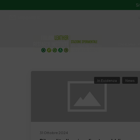
Si
ssip@ssip.it
Chi siamo
Divulgazion
In Evidenza
News
31 Ottobre 2024