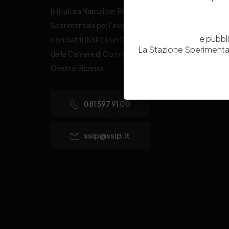
Istituita a Napoli per Regio Decreto nel 1885, la Stazi
Sperimentale per l’Industria delle Pelli e delle materie
e pubbl
concianti (SSIP) è un Organismo di Ricerca Nazionale
La Stazione Sperimental
delle Camere di Commercio di Napoli, Toscana Nord
Ovest e Vicenza.
081 597 91 00
ssip@ssip.it