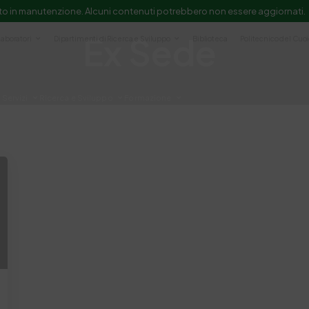
to in manutenzione. Alcuni contenuti potrebbero non essere aggiornati.
Ex Sede
Laboratori
Dipartimenti di Ricerca e Sviluppo
Biblioteca
Politecnico del Cuo
Servizi
Ricerca e Sviluppo
Formazione
e scientifica e documentazione