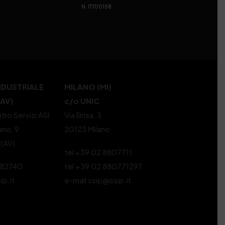
. N. IT17/0158
NDUSTRIALE
MILANO (MI)
(AV)
c/o UNIC
tro Servizi ASI
Via Brisa, 3
ano, 9
20123 Milano
 (AV)
tel +39 02 8807711
582740
tel +39 02 880771297
ip.it
e-mail ssip@ssip.it