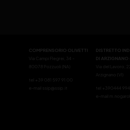
COMPRENSORIO OLIVETTI
DISTRETTO IN
Via Campi Flegrei, 34 –
DI ARZIGNANO (
80078 Pozzuoli (NA)
Via del Lavoro, 
Arzignano (VI)
tel +39 081 597 91 00
e-mail ssip@ssip.it
tel +390444 99
e-mail m.nogaro