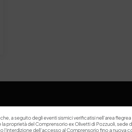
Chi siamo
Laboratori
che, a seguito degli eventi sismici verificatisi nell’area flegrea 
Servizi
Dipartimenti di ricerca
 e la proprietà del Comprensorio ex Olivetti di Pozzuoli, sede d
o l’interdizione dell’accesso al Comprensorio fino a nuova 