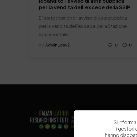
Ribandito l’avviso di asta pubblica
per la vendita dell’ex sede della SSIP
E’ stato ribandito l’avviso di asta pubblica
per la vendita dell’ex sede della Stazione
Sperimentale…
by
Admin_dev2
0
0
Si informa 
i gestori
hanno dispost