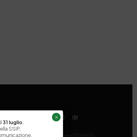
×
il
31 luglio
,
ella SSIP,
comunicazione,
Codice fiscale e Partita Iva
07936981211