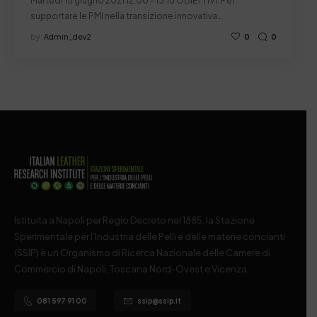
Martedì 15 giugno 2021 12.00 - 13.15 OBIETTIVI: Per
supportare le PMI nella transizione innovativa…
by
Admin_dev2
0
0
Istituita a Napoli per Regio Decreto nel 1885, la Stazione
Sperimentale per l’Industria delle Pelli e delle materie concianti
(SSIP) è un Organismo di Ricerca Nazionale delle Camere di
Commercio di Napoli, Toscana Nord-Ovest e Vicenza.
081 597 91 00
ssip@ssip.it