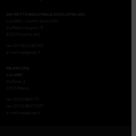
DISTRETTO INDUSTRIALE DI SOLOFRA (AV)
c/o UNIC – Centro Servizi ASI
Via Melito Iangano, 9
83029 Solofra (AV)
tel +39 0825 582740
e-mail ssip@ssip.it
MILANO (MI)
c/o UNIC
Via Brisa, 3
20123 Milano
tel +39 02 8807711
tel +39 02 880771297
e-mail ssip@ssip.it