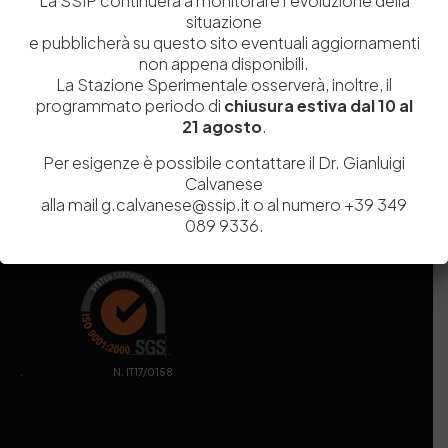
La SSIP continuerà a monitorare l’evoluzione della
Capitale Sociale
Euro
9.690.240,00
situazione
Pec
stazionesperimentaleindustriapelli@legalmail.it
e pubblicherà su questo sito eventuali aggiornamenti
Sede legale
Via Campi Flegrei, 34 – 80078 Pozzuoli (NA) – Tel. +39
non appena disponibili.
081 5979100
La Stazione Sperimentale osserverà, inoltre, il
programmato periodo di
chiusura estiva dal 10 al
21 agosto
.
Per esigenze è possibile contattare il Dr. Gianluigi
Calvanese
alla mail g.calvanese@ssip.it o al numero +39 349
089 9336.
. N. IT17/0158