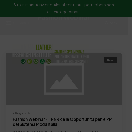
Sito in manutenzione. Alcuni contenuti potrebbero non
essere aggiornati.
Fashion Webinar
ssip@ssip.it
Cerca
News
4 Giugno 2021
Fashion Webinar – Il PNRR e le Opportunità per le PMI
del Sistema Moda Italia