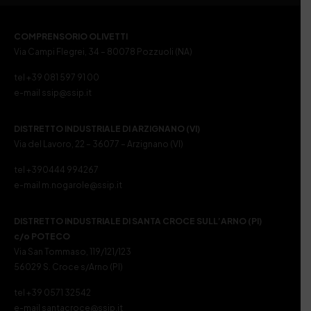
COMPRENSORIO OLIVETTI
Via Campi Flegrei, 34 – 80078 Pozzuoli (NA)
tel +39 081 597 91 00
e-mail ssip@ssip.it
DISTRETTO INDUSTRIALE DI ARZIGNANO (VI)
Via del Lavoro, 22 – 36077 – Arzignano (VI)
tel +390444 994267
e-mail m.nogarole@ssip.it
DISTRETTO INDUSTRIALE DI SANTA CROCE SULL’ARNO (PI)
c/o POTECO
Via San Tommaso, 119/121/123
56029 S. Croce s/Arno (PI)
tel +39 0571 32542
e-mail santacroce@ssip.it