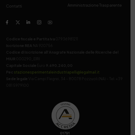
Amministrazione Trasparente
Contatti
Codice fiscale e Partita Iva
07936981211
Iscrizione REA
NA 920756
Codice di iscrizione all’Anagrafe Nazionale delle Ricerche del
MIUR
000290_EIRI
Capitale Sociale
Euro
9.690.240,00
Pec
stazionesperimentaleindustriapelli@legalmail.it
Sede legale
Via Campi Flegrei, 34 – 80078 Pozzuoli (NA) – Tel. +39
081 5979100