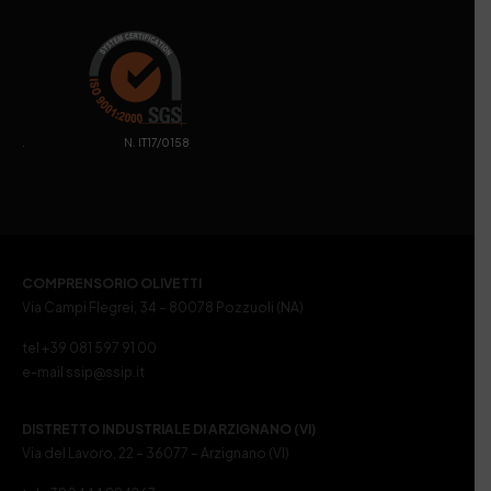
. N. IT17/0158
COMPRENSORIO OLIVETTI
Via Campi Flegrei, 34 – 80078 Pozzuoli (NA)
tel +39 081 597 91 00
e-mail ssip@ssip.it
DISTRETTO INDUSTRIALE DI ARZIGNANO (VI)
Via del Lavoro, 22 – 36077 – Arzignano (VI)