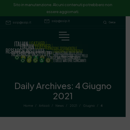
Sito in manutenzione. Alcuni contenuti potrebbero non essere
Sito in manutenzione. Alcuni contenuti potrebbero non
essere aggiornati.
aggiornati.
ssip@ssip.it
ssip@ssip.it
Cerca
Daily Archives: 4 Giugno
2021
/
/
/
/
/
Home
Articoli
News
2021
Giugno
4