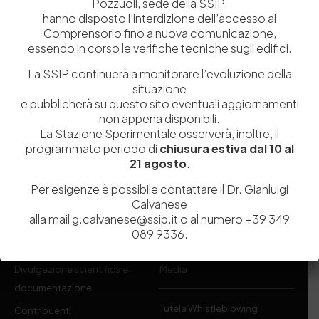
Pozzuoli, sede della SSIP,
hanno disposto l’interdizione dell’accesso al
Comprensorio fino a nuova comunicazione,
essendo in corso le verifiche tecniche sugli edifici.
Istituita a Napoli per Regio Decreto nel 1885, la Stazione
Sperimentale per l’Industria delle Pelli e delle materie concianti
La SSIP continuerà a monitorare l’evoluzione della
(SSIP) è un Organismo di Ricerca Nazionale delle Camere di
situazione
Commercio di Napoli, Toscana Nord-Ovest e Vicenza.
e pubblicherà su questo sito eventuali aggiornamenti
non appena disponibili.
La Stazione Sperimentale osserverà, inoltre, il
081 597 91 00
ssip@ssip.it
programmato periodo di
chiusura estiva dal 10 al
21 agosto
.
Chi siamo
Laboratori
Per esigenze è possibile contattare il Dr. Gianluigi
Servizi
Dipartimenti di ricerca
Calvanese
alla mail g.calvanese@ssip.it o al numero +39 349
Ricerca e Sviluppo
Biblioteca
089 9336.
Formazione
Politecnico del Cuoio
Divulgazione scientifica e
Media
documentazione
Tutela Whistleblowing
Contribuenti