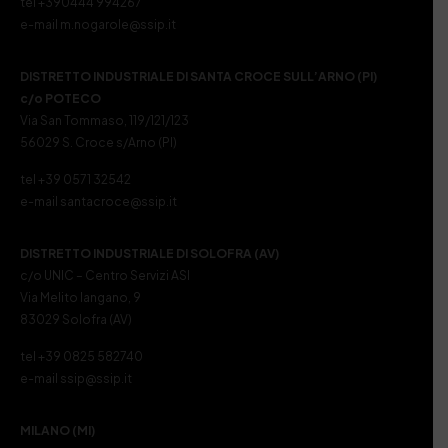
tel +390444 994267
e-mail m.nogarole@ssip.it
DISTRETTO INDUSTRIALE DI SANTA CROCE SULL’ARNO (PI)
c/o POTECO
Via San Tommaso, 119/121/123
56029 S. Croce s/Arno (PI)
tel +39 0571 32542
e-mail santacroce@ssip.it
DISTRETTO INDUSTRIALE DI SOLOFRA (AV)
c/o UNIC – Centro Servizi ASI
Via Melito Iangano, 9
83029 Solofra (AV)
tel +39 0825 582740
e-mail ssip@ssip.it
MILANO (MI)