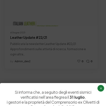
4 Giugno 2021
Leather Update #22/21
Pubblicata la newsletter Leather Update #22/21
Approfondimenti sulle attività di ricerca, formazione e
ogni altra…
by
Admin_dev2
0
0
×
Si informa che, a seguito degli eventi sismici
verificatisi nell’area flegrea il
31 luglio
,
i gestori e la proprietà del Comprensorio ex Olivetti di