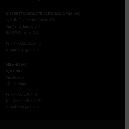
DISTRETTO INDUSTRIALE DI SOLOFRA (AV)
c/o UNIC – Centro Servizi ASI
Via Melito Iangano, 9
83029 Solofra (AV)
tel +39 0825 582740
e-mail ssip@ssip.it
MILANO (MI)
c/o UNIC
Via Brisa, 3
20123 Milano
tel +39 02 8807711
tel +39 02 880771297
e-mail ssip@ssip.it