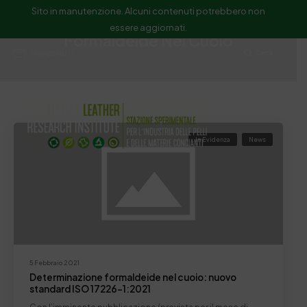
Sito in manutenzione. Alcuni contenuti potrebbero non
essere aggiornati.
Formaldeide Nel Cuoio
ssip@ssip.it
Cerca
In Evidenza
News
5 Febbraio 2021
Determinazione formaldeide nel cuoio: nuovo
standard ISO 17226-1:2021