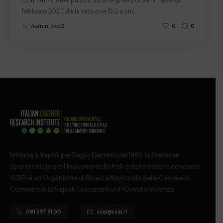
Con l’imminente pubblicazione (prevista per il mese di
febbraio 2021) della versione ISO a cui…
by
Admin_dev2
0
0
Istituita a Napoli per Regio Decreto nel 1885, la Stazione
Sperimentale per l’Industria delle Pelli e delle materie concianti
(SSIP) è un Organismo di Ricerca Nazionale delle Camere di
Commercio di Napoli, Toscana Nord-Ovest e Vicenza.
081 597 91 00
ssip@ssip.it