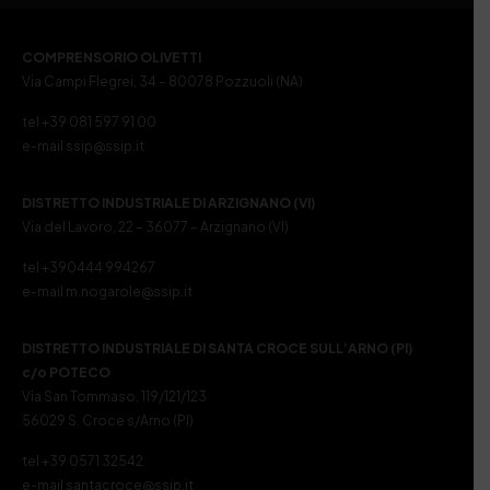
COMPRENSORIO OLIVETTI
Via Campi Flegrei, 34 – 80078 Pozzuoli (NA)
tel +39 081 597 91 00
e-mail ssip@ssip.it
DISTRETTO INDUSTRIALE DI ARZIGNANO (VI)
Via del Lavoro, 22 – 36077 – Arzignano (VI)
tel +390444 994267
e-mail m.nogarole@ssip.it
DISTRETTO INDUSTRIALE DI SANTA CROCE SULL’ARNO (PI)
c/o POTECO
Via San Tommaso, 119/121/123
56029 S. Croce s/Arno (PI)
tel +39 0571 32542
e-mail santacroce@ssip.it