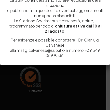
La SSIP continuerà a monitorare l’evoluzione della
Capitale Sociale
Euro
9.690.240,00
situazione
Pec
stazionesperimentaleindustriapelli@legalmail.it
e pubblicherà su questo sito eventuali aggiornamenti
Sede legale
Via Campi Flegrei, 34 – 80078 Pozzuoli (NA) – Tel. +39
non appena disponibili.
081 5979100
La Stazione Sperimentale osserverà, inoltre, il
programmato periodo di
chiusura estiva dal 10 al
21 agosto
.
Per esigenze è possibile contattare il Dr. Gianluigi
Calvanese
alla mail g.calvanese@ssip.it o al numero +39 349
089 9336.
. N. IT17/0158