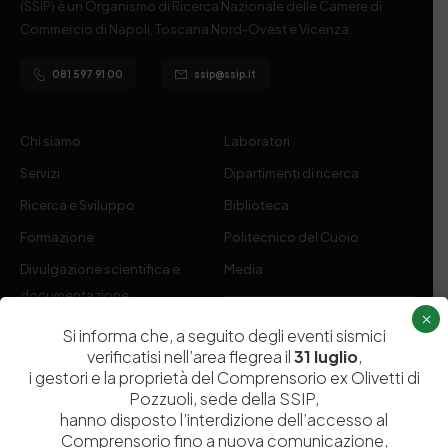
(SSIP) è un Organismo di Ricerca Nazionale delle Camere di
Commercio di Napoli, Toscana Nord-Ovest e Vicenza.
081 597 91 00
ssip@ssip.it
Chi siamo
Laboratori
Servizi
Dipartimenti di ricerca
Ricerca e Sviluppo
Biblioteca
Formazione
Politecnico del Cuoio
Divulgazione scientifica e
Media
documentazione
×
Tutela Whistleblowing
Contribuenti
Si informa che, a seguito degli eventi sismici
verificatisi nell’area flegrea il
31 luglio
,
Amministrazione Trasparente
Contatti
i gestori e la proprietà del Comprensorio ex Olivetti di
Pozzuoli, sede della SSIP,
hanno disposto l’interdizione dell’accesso al
Comprensorio fino a nuova comunicazione,