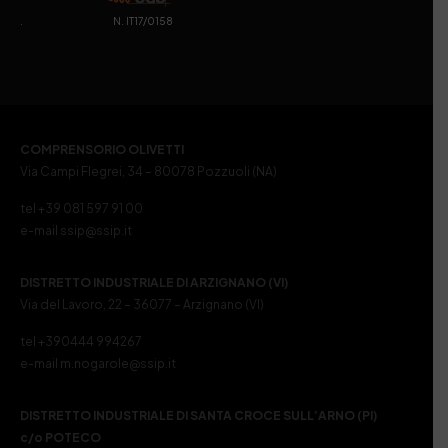
. N. IT17/0158
COMPRENSORIO OLIVETTI
Via Campi Flegrei, 34 – 80078 Pozzuoli (NA)
tel +39 081 597 91 00
e-mail ssip@ssip.it
DISTRETTO INDUSTRIALE DI ARZIGNANO (VI)
Via del Lavoro, 22 – 36077 – Arzignano (VI)
tel +390444 994267
e-mail m.nogarole@ssip.it
DISTRETTO INDUSTRIALE DI SANTA CROCE SULL’ARNO (PI)
c/o POTECO