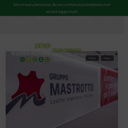
Sito in manutenzione. Alcuni contenuti potrebbero non
essere aggiornati.
Gruppo Mastrotto
ssip@ssip.it
Cerca
Focus
News