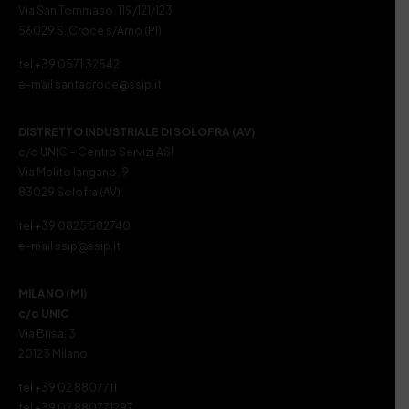
Via San Tommaso, 119/121/123
56029 S. Croce s/Arno (PI)
tel +39 0571 32542
e-mail santacroce@ssip.it
DISTRETTO INDUSTRIALE DI SOLOFRA (AV)
c/o UNIC – Centro Servizi ASI
Via Melito Iangano, 9
83029 Solofra (AV)
tel +39 0825 582740
e-mail ssip@ssip.it
MILANO (MI)
c/o UNIC
Via Brisa, 3
20123 Milano
tel +39 02 8807711
tel +39 02 880771297