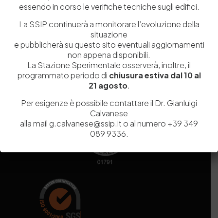
essendo in corso le verifiche tecniche sugli edifici.
Codice fiscale e Partita Iva
07936981211
Iscrizione REA
NA 920756
La SSIP continuerà a monitorare l’evoluzione della
Codice di iscrizione all’Anagrafe Nazionale delle Ricerche del
situazione
MIUR
000290_EIRI
e pubblicherà su questo sito eventuali aggiornamenti
Capitale Sociale
Euro
9.690.240,00
non appena disponibili.
La Stazione Sperimentale osserverà, inoltre, il
Pec
stazionesperimentaleindustriapelli@legalmail.it
programmato periodo di
chiusura estiva dal 10 al
Sede legale
Via Campi Flegrei, 34 – 80078 Pozzuoli (NA) – Tel. +39
21 agosto
.
081 5979100
Per esigenze è possibile contattare il Dr. Gianluigi
Calvanese
alla mail g.calvanese@ssip.it o al numero +39 349
089 9336.