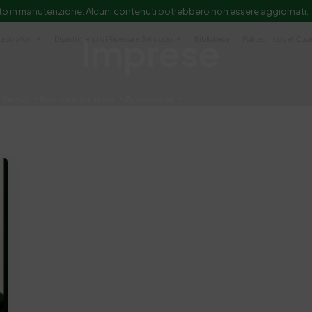
to in manutenzione. Alcuni contenuti potrebbero non essere aggiornati.
Imprese
Laboratori
Dipartimenti di Ricerca e Sviluppo
Biblioteca
Politecnico del Cuo
Servizi
Ricerca e Sviluppo
Formazione
e scientifica e documentazione