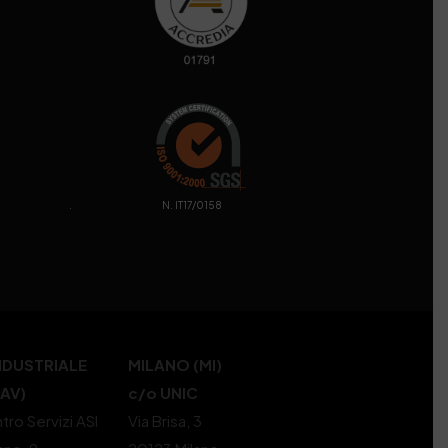
. N. IT17/0158
NDUSTRIALE
MILANO (MI)
(AV)
c/o UNIC
tro Servizi ASI
Via Brisa, 3