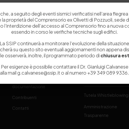
che, a seguito degli eventi sismici verificatisi nell’area flegrea 
 e la proprietà del Comprensorio ex Olivetti di Pozzuoli, sede d
o l’interdizione dell’accesso al Comprensorio fino a nuova 
essendo in corso le verifiche tecniche sugli edifici.
Chi siamo
Laboratori
La SSIP continuerà a monitorare l’evoluzione della situazion
Servizi
Dipartimenti di ricerca
icherà su questo sito eventuali aggiornamenti non appena disp
e osserverà, inoltre, il programmato periodo di
chiusura est
Ricerca e Sviluppo
Biblioteca
one
Per esigenze è possibile contattare il Dr. Gianluigi Calvanese
Formazione
Politecnico del Cuoio
alla mail g.calvanese@ssip.it o al numero +39 349 089 9336.
Divulgazione scientifica e
Media
-
documentazione
Tutela Whistleblowing
Contribuenti
Amministrazione
Contatti
Trasparente