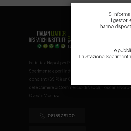
Si informa 
i gestori
hanno dispost
e pubbl
La Stazione Sperimental
Istituita a Napoli per Regio Decreto nel 1885, la Stazi
Sperimentale per l’Industria delle Pelli e delle materie
concianti (SSIP) è un Organismo di Ricerca Nazionale
delle Camere di Commercio di Napoli, Toscana Nord
Ovest e Vicenza.
081 597 91 00