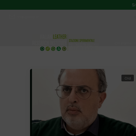
Si
ssip@ssip.it
Chi siamo
Divulgazion
Old