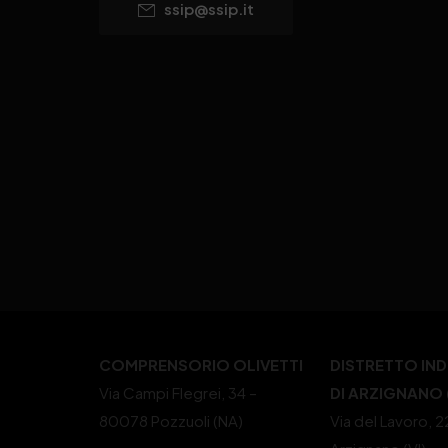
ssip@ssip.it
COMPRENSORIO OLIVETTI
DISTRETTO IN
Via Campi Flegrei, 34 –
DI ARZIGNANO (
80078 Pozzuoli (NA)
Via del Lavoro, 