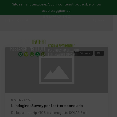
Sito in manutenzione. Alcuni contenuti potrebbero non
essere aggiornati.
INDAGINE
ssip@ssip.it
Cerca
In Evidenza
Old
17 Ottobre 2024
L’indagine: Survey per il settore conciario
Dalla partnership MICS, tra il progetto SOLARIS e il