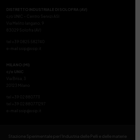
DISTRETTO INDUSTRIALE DI SOLOFRA (AV)
c/o UNIC – Centro Servizi ASI
Via Melito Iangano, 9
83029 Solofra (AV)
tel +39 0825 582740
e-mail ssip@ssip.it
MILANO (MI)
c/o UNIC
Via Brisa, 3
20123 Milano
tel +39 02 8807711
tel +39 02 880771297
e-mail ssip@ssip.it
Stazione Sperimentale per l’Industria delle Pelli e delle materie