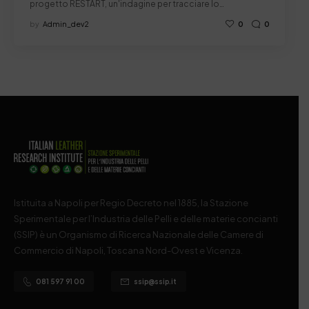
progetto RESTART, un'indagine per tracciare lo…
by
Admin_dev2
0
0
Istituita a Napoli per Regio Decreto nel 1885, la Stazione
Sperimentale per l’Industria delle Pelli e delle materie concianti
(SSIP) è un Organismo di Ricerca Nazionale delle Camere di
Commercio di Napoli, Toscana Nord-Ovest e Vicenza.
081 597 91 00
ssip@ssip.it