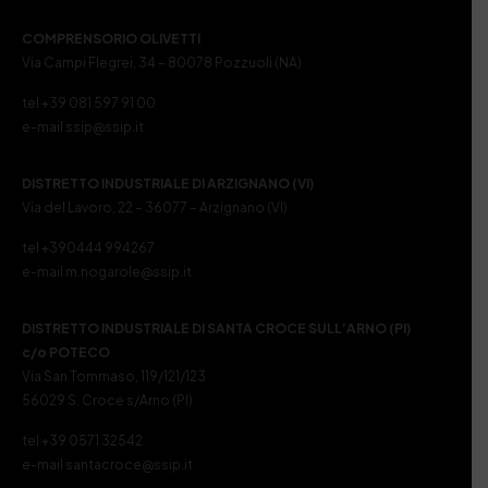
COMPRENSORIO OLIVETTI
Via Campi Flegrei, 34 – 80078 Pozzuoli (NA)
tel +39 081 597 91 00
e-mail ssip@ssip.it
DISTRETTO INDUSTRIALE DI ARZIGNANO (VI)
Via del Lavoro, 22 – 36077 – Arzignano (VI)
tel +390444 994267
e-mail m.nogarole@ssip.it
DISTRETTO INDUSTRIALE DI SANTA CROCE SULL’ARNO (PI)
c/o POTECO
Via San Tommaso, 119/121/123
56029 S. Croce s/Arno (PI)
tel +39 0571 32542
e-mail santacroce@ssip.it