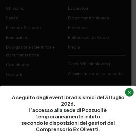
Chi siamo
Laboratori
Servizi
Dipartimenti di ricerca
Ricerca e Sviluppo
Biblioteca
Formazione
Politecnico del Cuoio
Divulgazione scientifica e
Media
documentazione
Tutela Whistleblowing
Contribuenti
Amministrazione Trasparente
Contatti
×
A seguito degli eventi bradisismici del 31 luglio
2026,
Codice fiscale e Partita Iva
07936981211
l’accesso alla sede di Pozzuoli è
Iscrizione REA
NA 920756
temporaneamente inibito
Codice di iscrizione all’Anagrafe Nazionale delle Ricerche del
secondo le disposizioni dei gestori del
MIUR
000290_EIRI
Comprensorio Ex Olivetti.
Capitale Sociale
Euro
9.690.240,00