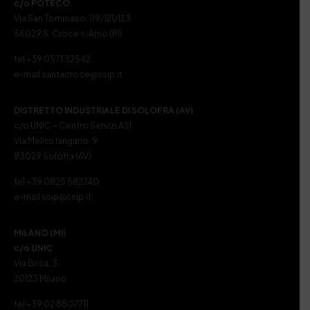
c/o POTECO
Via San Tommaso, 119/121/123
56029 S. Croce s/Arno (PI)
tel +39 0571 32542
e-mail santacroce@ssip.it
DISTRETTO INDUSTRIALE DI SOLOFRA (AV)
c/o UNIC – Centro Servizi ASI
Via Melito Iangano, 9
83029 Solofra (AV)
tel +39 0825 582740
e-mail ssip@ssip.it
MILANO (MI)
c/o UNIC
Via Brisa, 3
20123 Milano
tel +39 02 8807711