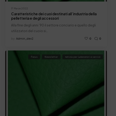
17 Marzo 2022
Caratteristiche dei cuoi destinati all’industria della
pelletteria e degli accessori
Alla fine degli anni ’90 il settore conciario e quello degli
utilizzatori del cuoio si…
by
Admin_dev2
0
0
Focus
Newsletter
notizia per Laboratori e servizi