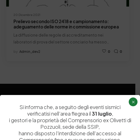
20 Dicembre 2021
Prelievo secondo ISO 2418 e campionamento:
adeguamento delle norme in commissione europea
La diffusione delle regole di accreditamento nei
laboratori di prova del settore conciario ha messo…
by
Admin_dev2
0
0
×
Si informa che, a seguito degli eventi sismici
verificatisi nell’area flegrea il
31 luglio
,
i gestori e la proprietà del Comprensorio ex Olivetti di
Pozzuoli, sede della SSIP,
Istituita a Napoli per Regio Decreto nel 1885, la Stazione
hanno disposto l’interdizione dell’accesso al
Comprensorio fino a nuova comunicazione,
Sperimentale per l’Industria delle Pelli e delle materie concianti