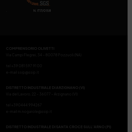
. N. IT17/0158
COMPRENSORIO OLIVETTI
Via Campi Flegrei, 34 – 80078 Pozzuoli (NA)
tel +39 081 597 91 00
e-mail ssip@ssip.it
DISTRETTO INDUSTRIALE DI ARZIGNANO (VI)
Via del Lavoro, 22 – 36077 – Arzignano (VI)
tel +390444 994267
e-mail m.nogarole@ssip.it
DISTRETTO INDUSTRIALE DI SANTA CROCE SULL’ARNO (PI)