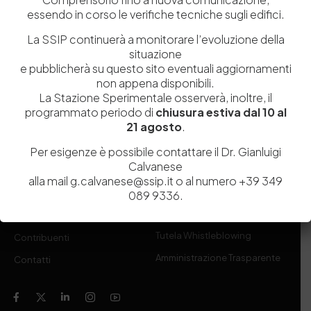
essendo in corso le verifiche tecniche sugli edifici.
(SSIP) è un Organismo di Ricerca Nazionale delle Camere di
Commercio di Napoli, Toscana Nord-Ovest e Vicenza.
La SSIP continuerà a monitorare l’evoluzione della
situazione
081 597 91 00
ssip@ssip.it
e pubblicherà su questo sito eventuali aggiornamenti
non appena disponibili.
La Stazione Sperimentale osserverà, inoltre, il
Chi siamo
Laboratori
programmato periodo di
chiusura estiva dal 10 al
21 agosto
.
Servizi
Dipartimenti di ricerca
Per esigenze è possibile contattare il Dr. Gianluigi
Ricerca e Sviluppo
Biblioteca
Calvanese
Formazione
Politecnico del Cuoio
alla mail g.calvanese@ssip.it o al numero +39 349
089 9336.
Divulgazione scientifica e
Media
documentazione
Tutela Whistleblowing
Contribuenti
Amministrazione Trasparente
Contatti