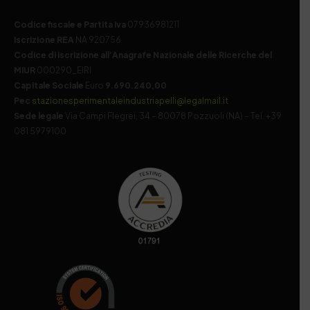
Codice fiscale e Partita Iva
07936981211
Iscrizione REA
NA 920756
Codice di iscrizione all’Anagrafe Nazionale delle Ricerche del
MIUR
000290_EIRI
Capitale Sociale
Euro
9.690.240,00
Pec
stazionesperimentaleindustriapelli@legalmail.it
Sede legale
Via Campi Flegrei, 34 – 80078 Pozzuoli (NA) – Tel. +39
081 5979100