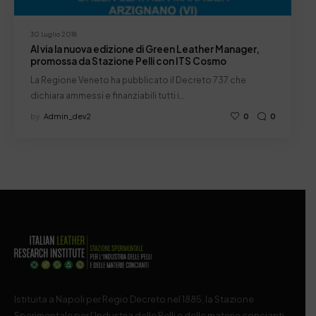
30 Luglio 2018
Al via la nuova edizione di Green Leather Manager,
promossa da Stazione Pelli con ITS Cosmo
La Regione Veneto ha pubblicato il Decreto 737 che
dichiara ammessi e finanziabili tutti i…
by
Admin_dev2
0
0
Istituita a Napoli per Regio Decreto nel 1885, la Stazione
Sperimentale per l’Industria delle Pelli e delle materie concianti