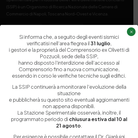
(SSIP) è un Organismo di Ricerca Nazionale delle Camere di
Commercio di Napoli, Toscana Nord-Ovest e Vicenza.
081 597 91 00
ssip@ssip.it
×
Si informa che, a seguito degli eventi sismici
verificatisi nell’area flegrea il
31 luglio
,
Chi siamo
Laboratori
i gestori e la proprietà del Comprensorio ex Olivetti di
Pozzuoli, sede della SSIP,
Servizi
Dipartimenti di ricerca
hanno disposto l’interdizione dell’accesso al
Ricerca e Sviluppo
Biblioteca
Comprensorio fino a nuova comunicazione,
essendo in corso le verifiche tecniche sugli edifici.
Formazione
Politecnico del Cuoio
La SSIP continuerà a monitorare l’evoluzione della
Divulgazione scientifica e
Media
situazione
documentazione
e pubblicherà su questo sito eventuali aggiornamenti
Tutela Whistleblowing
non appena disponibili.
Contribuenti
La Stazione Sperimentale osserverà, inoltre, il
Amministrazione Trasparente
Contatti
programmato periodo di
chiusura estiva dal 10 al
21 agosto
.
Per esigenze è possibile contattare il Dr. Gianluigi