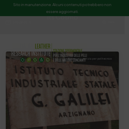
Sito in manutenzione. Alcuni contenuti potrebbero non
essere aggiornati.
Its Cosmo
ssip@ssip.it
Cerca
News
notizia per politecnico