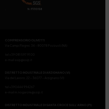
. N. IT17/0158
COMPRENSORIO OLIVETTI
Via Campi Flegrei, 34 – 80078 Pozzuoli (NA)
tel +39 081 597 91 00
e-mail ssip@ssip.it
DISTRETTO INDUSTRIALE DI ARZIGNANO (VI)
Via del Lavoro, 22 – 36077 – Arzignano (VI)
tel +390444 994267
e-mail m.nogarole@ssip.it
DISTRETTO INDUSTRIALE DI SANTA CROCE SULL’ARNO (PI)