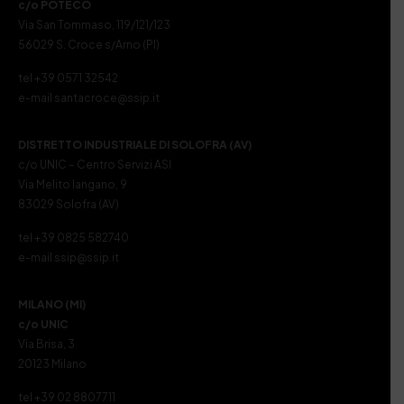
c/o POTECO
Via San Tommaso, 119/121/123
56029 S. Croce s/Arno (PI)
tel +39 0571 32542
e-mail santacroce@ssip.it
DISTRETTO INDUSTRIALE DI SOLOFRA (AV)
c/o UNIC – Centro Servizi ASI
Via Melito Iangano, 9
83029 Solofra (AV)
tel +39 0825 582740
e-mail ssip@ssip.it
MILANO (MI)
c/o UNIC
Via Brisa, 3
20123 Milano
tel +39 02 8807711